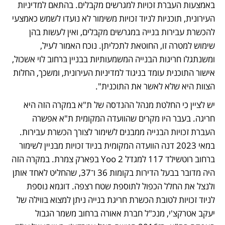
באמצעות העברת זכויות למגרשים מקבלים. בהתאם למדיניות 
העירונית, תוכניות לניוד זכויות משימור לא נועדו לשמש כאמצעי 
להכשרת עבירות בנייה במגרשים מקבלים, ואין לעשות בהן 
שימוש למטרה זו, החוטאת לתכליתן. נוכח האמור לעיל, 
ומשנתגלו חריגות הבנייה המשמעותיות בבניין ברחוב לוי אשכול, 
אישור התוכנית עומד בניגוד למדיניות העירונית, ומשכך, החלות 
הצוות היא שלא לאשר את התוכנית". 
יש לציין כי החלטת מנהל ההנדסה של ת"א במקרה הזה היא 
חריגה. בעבר היו מקרים שהוועדה המקומית ת"א אפשרה 
העברת זכויות הבנייה ממבנים לשימור לצורך הכשרת עבירות. 
במאי 2023 דנה הוועדה המקומית בניוד זכויות מבניין לשימור 
ברחוב רוטשילד 117 למגדל 2 Yoo בפארק צמרת. במקרה הזה 
היה מדובר בבעל הדירות בקומות 36 ו־37, שהחליט לאחד אותן 
ולנצל את החלל הכפול לתוספת שטח רצפה. דוגמא נוספת 
לניוד זכויות לטובת הכשרת חריגת בנייה ניתן למצוא בווילה של 
יעקב אטרקצ'י, מנכ"ל חברת אאורה ברחוב משמר הגבול 