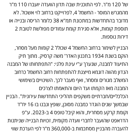
של 120 מ"ר. לפי התוכנית שבה תדון הוועדה יועברו 110 מ"ר 
מהמגרש המוסר - החשמל 4, לפרוייקט ברחוב לוי אשכול. לא 
מדובר בהתחדשות במתכונת תמ"א 38 כלומר הריסה ובנייה או 
תוספת קומות, אלא סגירת קומת עמודים מפולשת לטובת 2 
דירות נוספות. 
הבניין לשימור ברחוב החשמל 4 שכולל 2 קומות מעל מסחר, 
הוקם בשנת 1934 בתכנון האדר' משה קרסיק. מתוך תיק 
התיעוד למבנה, שנערך ע"י עינת פלגי: "התפתחותו של המבנה 
הנדון מהווה דוגמא מייצגת להתפתחות רחוב החשמל כרחוב 
המשלב מגורים ומסחר, ואף מעבר לכך. השינויים בשימושי 
המבנה מאז הקמתו ועד היום והתאמתו לצרכים 
הכלכליים/חברתיים משקפים תהליכי התחדשות עירונית". הבניין 
שבמשך שנים הוגדר כמבנה מסוכן, שופץ ונבנו בו 16 יח"ד 
וקומת קרקע מסחרית, והוא קיבל טופס 4 ב-2023. ע"פ 
הדראפט שהועבר לחברי וועדה מקומית, זכויות הבנייה שניתנות 
להעברה מהבניין מסתכמות ב-360,000 מ"ר לפי הערכת שווי 