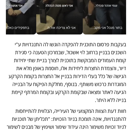
בתור מנכל אני מקבל מאות החלטות ביום, וה- Galaxy Z Fold8 Ultra עוזר לי לחתוך אותן מהר יותר_v
אני לא צריכה את המשרד: רונית שרעבי-חדד מנהלת ארגון של 30000 עובדים מכל מקום_v
בתפקידים כאלה אי אפשר לח
בעקבות פרסום התוכנית להפקדה הוגשו לה התנגדויות ע"י 
השכנים בבניין ברחוב לוי אשכול, שבמרכזן הטענה כי סגירת 
קומת העמודים המבוקשת בתוכנית לצורך בניית שתי יחידות 
דיור, והצמדת החצרות ליחידות אלו, חוסמת באופן מלא את 
הגישה של כלל בעלי הדירות בבניין אל החצרות בקומת הקרקע 
המוגדרות כרכוש משותף. בנוסף, מחלקת הפיקוח על הבנייה 
הגיעה לאתר ומצאה שבקומת הקרקע ובקומת המרתף קיימת 
בנייה ללא היתר. 
חוות דעת הצוות המקצועי של העירייה, הנלווית להתייחסות 
להתנגדויות, אינה תומכת בניוד הזכויות: "תכליתן של תוכניות 
לניוד זכויות משימור הינה עידוד שימור ושיפוץ של מבנים לשימור 