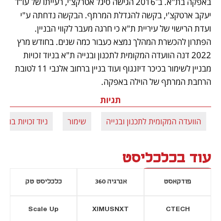
באפקה בת"א. ב־2016 הגישה סיגל אטרקצ'י, רעייתו של עו”ד 
יעקב ארטקצ'י, בקשה להגדלת המרתף. הבקשה נדחתה ע"י 
ועדת הרישוי של עיריית ת"א כי חרגה מעבר לקווי הבניין. 
הפתרון להכשרת המהלך נמצא כעבור כמה שנים. בחודש מרץ 
2022 דנה הוועדה המקומית לתכנון ובנייה ת"א בניוד זכויות 
מבניין לשימור בכיכר דיזנגוף ועוד בניין ברחוב אלנבי 11 לטובת 
הרחבת המרתף של הוילה באפקה. 
תגיות
הוועדה המקומית לתכנון ובנייה
שימור
ניוד זכויות בנייה
עוד בכלכליסט
פודקאסט
אנרגיה 360
כלכליסט טק
Scale Up
XIMUSNXT
CTECH