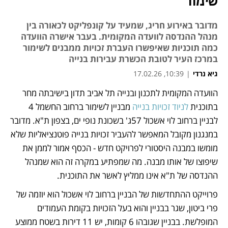
שימור
מדובר באירוע חריג, שמעיד על קונפליקט לכאורה בין
מנהל ההנדסה לוועדה המקומית. בעבר אישרה הוועדה
כמה תוכניות שאיפשרו העברת זכויות ממבנים לשימור
במרכז העיר לטובת הכשרת עבירות בנייה
גיא נרדי
|
10:39, 17.02.26
הוועדה המקומית לתכנון ובנייה תל אביב תדון בישיבתה מחר 
נפתח בכרטיסייה חדשה
בתוכנית 
לניוד זכויות בנייה
 מבניין לשימור ברחוב החשמל 4 
לבניין ברחוב לוי אשכול 57ג' בשכונת נופי ים, בצפון ת"א. מדובר 
במנגנון מקובל המאפשר להעביר זכויות בנייה פוטנציאליות שלא 
מומשו במבנה היסטורי לפרויקט חדש - הכסף אמור לממן את 
שיפוצו של אותו מבנה. מה שמפתיע במקרה זה הוא שמנהל 
ההנדסה של ת"א אינו ממליץ לאשר את התוכנית.
פרוייקט ההתחדשות של הבניין ברחוב לוי אשכול הוא יוזמה של 
פרי ביטון, שגר בבניין והוא בעל הזכויות בקומת העמודים 
המופלשת. בבניין שגובהו 6 קומות, יש 11 דירות בשטח ממוצע 