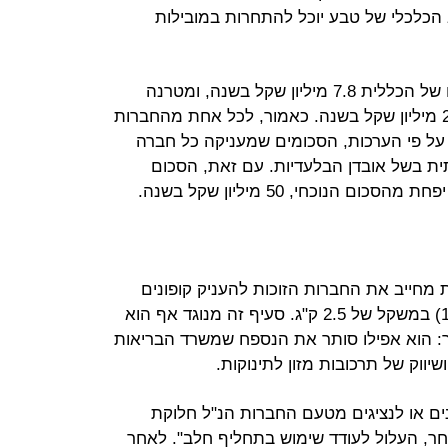
הכלכלי של טבע יוכל להתחרות במובילות
כיום, סימילאק משלמת לבתי החולים של הכללית 7.8 מיליון שקל בשנה, ומטרנה
מעניקה לבית חולים תל השומר כ־2.6 מיליון שקל בשנה. כאמור, לכל אחת מהחברות
על פי הערכות, הסכומים שמעניקה כל חברה
ית בשל אובדן הבלעדיות. עם זאת, הסכום
 הנוכחי, 50 מיליון שקל בשנה.
מחייב את החברות הזוכות להעניק קופונים
לכל יולדת לקניית תחליף חלב (שלב 1) במשקל של 2.5 ק"ג. סעיף זה מנוגד אף הוא
ך: הוא אפילו סותר את הנספח שמשרד הבריאות
יווק של תרכובות מזון לתינוקות.
נים או לנציגים מטעם החברות הנ"ל חלוקת
 אחר, העלול לעודד שימוש בתחליף חלב". לאחר