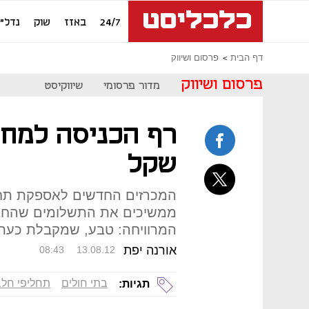
24/7
באזז
שוק
נדל"ן
דף הבית
פרסום ושיווק
פרסום ושיווק
מדור פרסומי
שיווקיסט
רף הכניסה למחלק
שקל
המכרזים החדשים לאספקת תחל
ממשיכים את התשלומים שהחבר
המרוויחה: טבע, שמקבלת כעת 
אורנה יפת
08:43
13.08.12
בתי חולים
תחליפי חלב
תגיות: