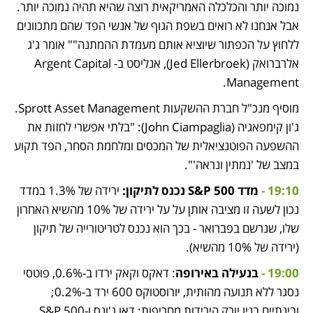
נמוכה יותר והכלכלה האמריקאית רוצה שהיא תהיה נמוכה יותר. 
אבל אנחנו לא רואים בשפת הגוף של אנשי הפד שהם מתכוונים 
ללחוץ על הכפתור שיוציא אותם מעמדת ההמתנה"" אומר ג'ג 
אלרברואק (Jed Ellerbroek), אנליסט ב-Argent Capital 
Management. 
מוסיף מנכ"ל חברת ההשקעות Sprott Asset Management. 
ג'ון קימפאגיה (John Ciampaglia): "בלתי אפשרי לחזות את 
ההשפעה הפוטנציאלית של המכסים ומלחמת הסחר, הפד תקוע 
במצב של 'נמתין ונראה'". 
19:10 - 
מדד S&P 500 נכנס לתיקון:
 ירידה של 1.3% במדד 
נכון לשעה זו מציבה אותן על על ירידה של 10% מהשיא האחרון 
שלו, שנרשם בפברואר - בכך הוא נכנס לטריטורייה של תיקון 
(ירידה של 10% מהשיא). 
19:00 - 
בנעילה באירופה
: דאקס וקאק ירדו ב-0.6%, פוטסי 
נסגר ללא תנועה מהותית, יורוסטוקס 600 ירד ב-0.2%;  
ובינתיים בניו יורק הירידות מחריפות: דאו ג'ונס ו-S&P 500 