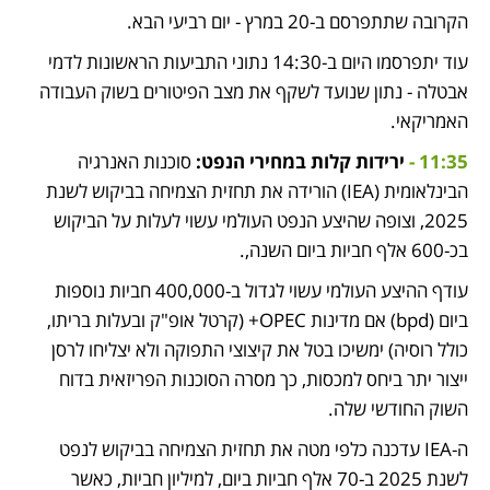
הקרובה שתתפרסם ב-20 במרץ - יום רביעי הבא.
עוד יתפרסמו היום ב-14:30 נתוני התביעות הראשונות לדמי 
אבטלה - נתון שנועד לשקף את מצב הפיטורים בשוק העבודה 
האמריקאי.
11:35 - 
ירידות קלות במחירי הנפט: 
סוכנות האנרגיה 
הבינלאומית (IEA) הורידה את תחזית הצמיחה בביקוש לשנת 
2025, וצופה שהיצע הנפט העולמי עשוי לעלות על הביקוש 
בכ-600 אלף חביות ביום השנה,.
עודף ההיצע העולמי עשוי לגדול ב-400,000 חביות נוספות 
ביום (bpd) אם מדינות OPEC+ (קרטל אופ"ק ובעלות בריתו, 
כולל רוסיה) ימשיכו בטל את קיצוצי התפוקה ולא יצליחו לרסן 
ייצור יתר ביחס למכסות, כך מסרה הסוכנות הפריזאית בדוח 
השוק החודשי שלה.
ה-IEA עדכנה כלפי מטה את תחזית הצמיחה בביקוש לנפט 
לשנת 2025 ב-70 אלף חביות ביום, למיליון חביות, כאשר 