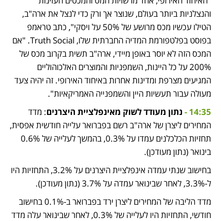
"האיחוד האירופי, אחד מרשויות המס והמכסים העוינות 
והנצלניות ביותר בעולם, שנוצר אך ורק כדי לנצל את ארה"ב, 
הטילו עכשיו מכס מרושע של 50% על ויסקי", כתב טראמפ 
בפוסט בפלטפורמת המדיה החברתית שלו, Truth Social. "אם 
המכס הזה לא יוסר באופן מיידי, ארה"ב תשית בקרוב מכס של 
200% על כל היינות, השמפניות והמוצרים האלכוהוליים 
המגיעים מצרפת ומדינות אחרות באיחוד האירופי. זה יהיה צעד 
מעולה עבור תעשיות היין והשמפנייה האמריקאיות". 
14:35 - 
נתון מעודד לשוק מאינפלציית היצרנים
: מדד 
המחירים ליצרן של ארה"ב רשם בפברואר עלייה חודשית אפסית, 
תחזיות הכלכלנים עמדו על 0.3%, בהמשך לעלייה של 0.6% 
בינואר (נתון מעודכן). 
בחישוב שנתי עמדה אינפלציית היצרנים על 3.2%, התחזיות היו 
ל-3.3%, לאחר שבינואר עמדה על 3.7% (נתון מעודכן). 
מדד הליבה של המחירים ליצרן ירד בפברואר ב-0.1% בחישוב 
חודשי, התחזיות היו לעלייה של 0.3%, לאחר שבינואר עלה מדד 