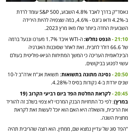
נאסד"ק בדרך לאבד 4.8% השבוע, S&P 500 עומד לרדת 
ב-4.2% ודאו ג'ונס - 4.6%, במה שצפויה להיות הירידה 
השבועית החדה ביותר שלו מאז מרץ 2023.
21:10 -
 הנפט נחלש:
 ה-WTI איבד 1.7% מערכו וננעל ברמה 
של 66.6 דולר לחבית. זאת לאחר שסוכנות האנרגיה 
הבינלאומית העריכה כי המשך המתיחות הגיאו-פוליטית בעולם 
עשוי לפגוע בביקושים.
20:50 - 
נסיגה מתונה בתשואות
: תשואת אג"ח ארה"ב ל-10 
שנים יורדת ב-4 נקודות בסיס ל-4.28%. 
20:45 - 
לקראת החלטת הפד ביום רביעי הקרוב (19 
במרץ)
: לפי כל התחזיות הבנק המרכזי לא צפוי בשלב זה להוריד 
את הריבית, והשאלה היא האם הוא יוכל לעשות זאת לקראת 
מחצית השנה.  
"הפד סוג של עדיין נמצא שם, ממתין. הוא רוצה שהריבית תהיה 