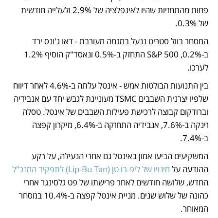
פחות מהתחזיות שהיו לאינפלציה של 2.9% ולעלייה חודשית 
של 0.3%.
המסחר בוול סטריט ננעל במגמה מעורבת - 
דאו ג'ונס ירד 
ב-0.2%, S&P 500 התחזק ב-0.5% ונאסד"ק הוסיף 1.2% 
לערכו. 
בין התנועות הבולטות אמש - אינטל עלתה ב-4.6% לאחר דיווח 
שלפיו יצרנית השבבים TSMC מעוניינת לגבש יחד עם אנבידיה 
וברודקום קבוצה לרכישת פעילות השבבים של אינטל. טסלה 
זינקה ב-7.6%, אנבידיה התחזקה ב-6.4%, מיקרון קפצה 
ב-7.4%.
המשקיעים הביעו אמון באינטל גם אחרי הנעילה, על רקע 
ההודעה על 
מינויו של ליפ-בו טן (Lip-Bu Tan) לתפקיד המנכ"ל
החדש, שלושה חודשים לאחר פרישתו של פט גלסינגר אחרי 
כהונה של שלוש שנים. מניית אינטל קפצה ב-10.4% במסחר 
המאוחר.