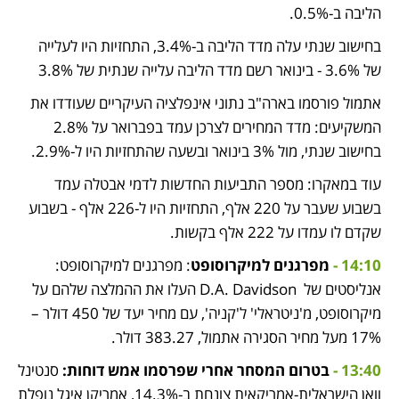
הליבה ב-0.5%. 
בחישוב שנתי עלה מדד הליבה ב-3.4%, התחזיות היו לעלייה 
של 3.6% - בינואר רשם מדד הליבה עלייה שנתית של 3.8% 
אתמול פורסמו בארה"ב נתוני אינפלציה העיקריים שעודדו את 
המשקיעים: מדד המחירים לצרכן עמד בפברואר על 2.8% 
בחישוב שנתי, מול 3% בינואר ובשעה שהתחזיות היו ל-2.9%. 
עוד במאקרו: מספר התביעות החדשות לדמי אבטלה עמד 
בשבוע שעבר על 220 אלף, התחזיות היו ל-226 אלף - בשבוע 
שקדם לו עמדו על 222 אלף בקשות. 
14:10 - 
מפרגנים למיקרוסופט
: מפרגנים למיקרוסופט: 
אנליסטים של  D.A. Davidson העלו את ההמלצה שלהם על 
מיקרוסופט, מ'ניטראלי' ל'קניה', עם מחיר יעד של 450 דולר – 
17% מעל מחיר הסגירה אתמול, 383.27 דולר. 
13:40 - 
בטרום המסחר אחרי שפרסמו אמש דוחות: 
סנטינל 
וואן הישראלית-אמריקאית צונחת ב-14.3%, אמריקן איגל נופלת 