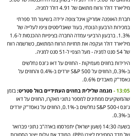
מיליארד דולר ורווח מתואם של 4.91 דולר למניה.
חברת האופנה אמריקן איגל צופה ירידה בשיעור חד ספרתי 
במכירות הרבעון הנוכחי, בעוד שאנליסטים ציפו לעלייה של 
1.3%. ברבעון הרביעי עמדה החברה בציפיות ההכנסות ל-1.6 
מיליארד דולר ועקפה את תחזיות הרווח המתואם, כשרשמה רווח 
של 54 סנט למניה - מעל הצפי ל-51 סנט למניה.
הירידות בחוזים מעמיקות - החוזים על דאו ג'ונס נחלשים 
ב-0.3%, החוזים על S&P 500 יורדים ב-0.4% והחוזים על 
נאסד"ק מאבדים 0.6%.
13:05 - 
מגמה שלילית בחוזים העתידיים בוול סטריט: 
בזמן 
שהמשקיעים ממתינים למספר נתוני מאקרו, החוזים על דאו 
ג'ונס ו-S&P 500 נחלשים ב-0.1%, החוזים על נאסד"ק יורדים 
ב-0.3%.
בשעה 14:30 (שעון ישראל) יתפרסמו בארה"ב נתוני פברואר 
של מדד המחירים ליצרן (PPI), המודד את עלות ייצור הסחורות 