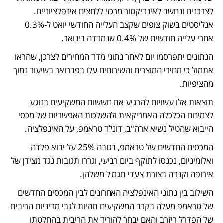
לצרכנים ונחשב לאינדיקטור מרכזי ללחצים אינפלציוניים. 
אנליסטים בשוק צופים שקצב העלייה החודשי יואט ל-0.3% 
אחרי עלייה חודשית של 0.4% שנמדדה בינואר.
הנתונים יתפרסמו יום לאחר נתוני מדד המחירים לצרכן, שהראו 
אתמול כי מחירי המוצרים והשירותים עלו בפברואר בשיעור נמוך 
מהציפיות.
תוצאות אלו עשויות להרגיע את חששות המשקיעים בנוגע 
לצמיחת הכלכלה האמריקאית ולהשלכות האפשריות של מכסי 
הייבוא שהטיל נשיא ארה"ב, דונלד טראמפ, על האינפלציה.
המכסים החדשים של טראמפ, בגובה 25% על יבוא פלדה 
ואלומיניום, נכנסו לתוקף ביום רביעי, וגררו תגובות נגד מצידן של 
אירופה וקנדה בצורת צעדי תגמול משלהן.
השילוב בין נתוני האינפלציה האחרונים לבין המכסים החדשים 
של טראמפ מעלה בקרב המשקיעים תהיות לגבי מדיניות הריבית 
של הפדרל ריזרב והאם יבחר להוריד את הריבית בהחלטתו 