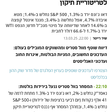
לטריטוריית תיקון
דאו ג'ונס ירד ב-1.3%, S&P 500 נחלש ב-1.4%; מטא
איבדה 4.7%, אפל נחלשה ב-3.4%; מנגד אינטל קפצה
ב-14.6% לאחר שדיווחה על מינוי מנכ"ל חדש; הנפט WTI
ירד ב-1.7% ל-66.6 דולר לחבית
שיר רייטר
|
22:00, 13.03.25
דיווח שוטף מוול סטריט ומהשווקים המובילים בעולם: 
נפתח בכרטיסייה חדשה
נפתח בכרטיסייה חדשה
נפתח בכרטיסייה חדשה
נפתח בכרטיסייה חדשה
נפתח בכרטיסייה חדשה
העדכונים החשובים, המניות הבולטות, איגרות החוב 
ועדכוני האנליסטים
הצטרפו לעדכונים שוטפים בערוץ הטלגרם של מדור שוק ההון 
בכלכליסט
22:10 -
 המסחר בוול סטריט ננעל בירידות בולטות:
נאסד"ק נחלש ב-2%, דאו ג'ונס ירד ב-1.3% מתחת לרמה של 
41 אלף נקודות (יום רביעי ברציפות של ירידות) ו-S&P 500 
נחלש ב-1.4%, ובמהלך המסחר אף נכנס לטריטוריית תיקון 