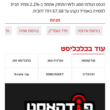
הנפט הגולמי מסוג WTI התחזק אתמול ב-2.2% ומחיר חבית 
למסירה באפריל נקבע על 67.68 דולר לחבית. 
תגיות
בורסות אירופה
מדד נאסד"ק
בורסות אסיה
וול סט
עוד בכלכליסט
פודקאסט
אנרגיה 360
כלכליסט טק
Scale Up
XIMUSNXT
CTECH
יסייה חדשה
נפתח בכרטיסייה חדשה