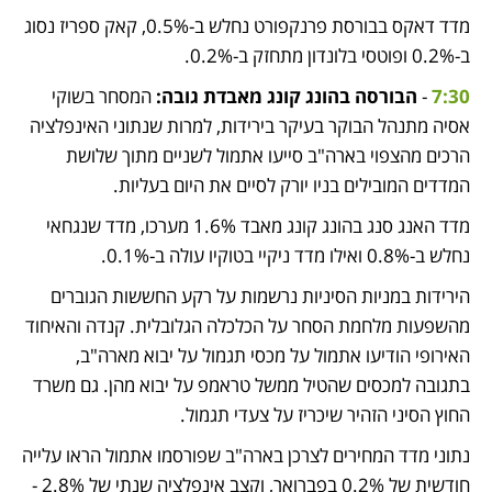
מדד דאקס בבורסת פרנקפורט נחלש ב-0.5%, קאק ספריז נסוג 
ב-0.2% ופוטסי בלונדון מתחזק ב-0.2%.
7:30 
- 
הבורסה בהונג קונג מאבדת גובה:
 המסחר בשוקי 
אסיה מתנהל הבוקר בעיקר בירידות, למרות שנתוני האינפלציה 
הרכים מהצפוי בארה"ב סייעו אתמול לשניים מתוך שלושת 
המדדים המובילים בניו יורק 
לסיים את היום בעליות
. 
מדד האנג סנג בהונג קונג מאבד 1.6% מערכו, מדד שנגחאי 
נחלש ב-0.8% ואילו מדד ניקיי בטוקיו עולה ב-0.1%.
הירידות במניות הסיניות נרשמות על רקע החששות הגוברים 
מהשפעות מלחמת הסחר על הכלכלה הגלובלית. קנדה והאיחוד 
האירופי הודיעו אתמול על מכסי תגמול על יבוא מארה"ב, 
בתגובה למכסים שהטיל ממשל טראמפ על יבוא מהן. גם משרד 
החוץ הסיני הזהיר שיכריז על צעדי תגמול.
נתוני מדד המחירים לצרכן בארה"ב שפורסמו אתמול
 הראו עלייה 
חודשית של 0.2% בפברואר, וקצב אינפלציה שנתי של 2.8% - 