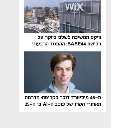
וויקס ממשיכה לשלם ביוקר על
רכישת BASE44: ההפסד הרבעוני
זינק ל-76 מיליון דולר
מ-45 מיליארד דולר לקריסה: הדרמה
מאחורי הקרן של כוכב ה-AI בן ה-25