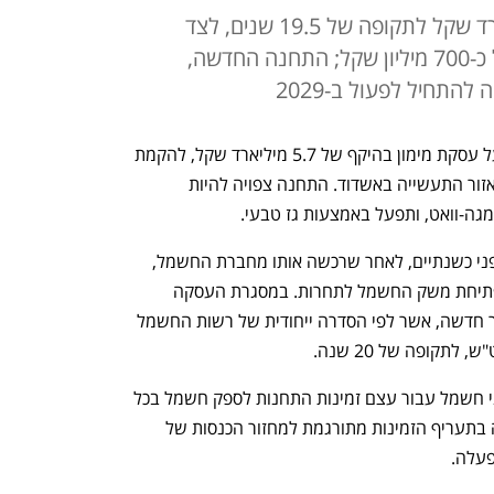
החבילה כוללת מימון של 5 מיליארד שקל לתקופה של 19.5 שנים, לצד
מסגרות גישור וערבויות בהיקף של כ-700 מיליון שקל; התחנה החדשה,
דליה אנרגיה חתמה עם בנקר הפועלים על עסקת מימון בהיקף של 5.7 מיליארד שקל, להקמת 
תחנת כוח חדשה באתר אשכול, צפונית לאזור התעשייה באשדוד. התחנה צפויה להיות 
דליה קיבלה את השליטה באתר אשכול לפני כשנתיים, לאחר שרכשה אותו מחברת החשמל, 
ב-9 מיליארד שקל, במסגרת הרפורמה לפתיחת משק החשמל לתחרות. במסגרת העסקה 
קיבלה החברה גם זכות להקים יחידת ייצור חדשה, אשר לפי הסדרה ייחודית של רשות החשמל 
מדובר בתשלום שמעבירה המדינה ליצרני חשמל עבור עצם זמינות התחנות לספק חשמל בכל 
עת, גם אם אינן מייצרות בפועל. כל אגורה בתעריף הזמינות מתורגמת למחזור הכנסות של 