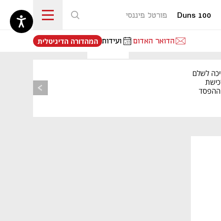
Duns 100
פורטל פיננסי
נפתח בכרטיסייה חדשה
הדואר האדום
ועידות
המהדורה הדיגיטלית
יכה לשלם
כישת
BASE: ההפסד
הרבעוני זינק ל-76