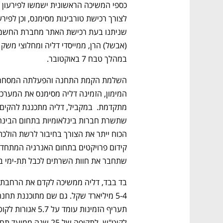
במהלך טבח 7 באוקטובר. 
שתחבר את חוות השרתים לכבל תת-ימי בין
לקוט"ש, לתקופה של 25 שנה ממועד תחילת ההפעלה.