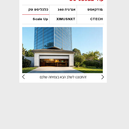
פודקאסט
אנרגיה 360
כלכליסט טק
Scale Up
XIMUSNXT
CTECH
נפתח בכרטיסייה חדשה
נפתח בכרטיסייה חדשה
נפתח בכרטיסייה חדשה
נפתח בכרטיסייה חדשה
יניהם
התכוננו לשלב הבא בצמיחה שלכם!