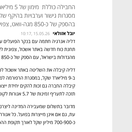
בהספק של כ-850 מגה-וואט, צפויה להתחיל לפעול ב-2029
יובל אזולאי
10:17, 15.05.26
מהגדולות בישראל, עם הספק של כ-850 מגה-וואט, ותפעל באמצעות גז טבעי.
תזכה לתעריף זמינות של 5.7 אגורות לקוט"ש, לתקופה של 20 שנה.
כ-700-900 מיליון שקל לאורך תקופת ההפעלה.