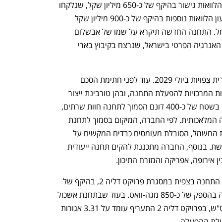
כספי המשיכה הראשונית ישמשו לפירעון הלוואות גישור בהיקף של כ-650 מיליון שקל, שנלקחו 
לצורך רכישת טורבינות מסימנס, וכן לפירעון הלוואות נוספות בהיקף של כ-900 מיליון שקל 
שניתנו בעת רכישת האתר מחברת החשמל. התחנה החדשה תיקרא על שמו של אבשלום 
(אבשל) הרן, ממייסדי דליה ומחלוצי משק האנרגיה הפרטי בישראל, שנרצח בקיבוץ בארי 
השלמת הקמת התחנה והפעלתה המסחרית צפויות ביולי 2029. עוד לפני חתימת הסכם 
המימון, הזמינה דליה מסימנס את המערכות המרכזיות להפעלת התחנה, ובהן טורבינת ייצור 
מתקדמת.  במקביל, דליה מתכננת להקים בשטח של כ-400 דונם הסמוך לתחנה חוות שרתים, 
שתשרת חברות בינלאומיות בתחום הבינה המלאכותית. לפי החברה, המיקום בסמוך לתחנת 
הכוח ייתר את הצורך בחיבור לרשת הולכת החשמל, הסובלת מעומסים כבדים המקשים על 
קידום פרויקטים בתחום האנרגיה המתחדשת. בנוסף, החברה מתכננת להקים תחנה ייעודית 
 אירופה, אפריקה והמזרח התיכון.
בד בבד, דליה ממשיכה לקדם את הרחבת התחנה בצפית במסגרת פרויקט דליה 2, בהיקף של 
5-4 מיליארד שקל. גם שם מתוכננת תחנה בהספק של כ-850 מגה-וואט. בעוד שבתחנת אשכול 
תעריף הזמינות עומד על 5.7 אגורות לקוט"ש, בפרויקט דליה 2 התעריף עומד על 3.31 אגורות 