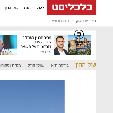
24/7
באזז
שוק ההון
דף הבית
שוק ההון
בורסת ת"א
מחיר הבניין בארה"ב
צנח ב-90%,
כלכליסט
דיגיטל
והחלומות על תשואה
גבוהה התנפצו
אלמוג עזר
שוק ההון
בורסת ת"א
שווקי חו"ל
מט"ח וסחורות