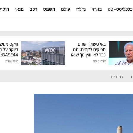
כלכליסט-טק
בארץ
נדל"ן
עולם
משפט
רכב
פנאי
מוסף
באלטשולר שחם
וויקס ממש
מפיקים לקחים: "זה
ביוקר על ר
כבר לא 'וואן מן' שואו
44
של גילעד"
אלמוג עזר
סופי שולמן
מיליון דולר
מדדים