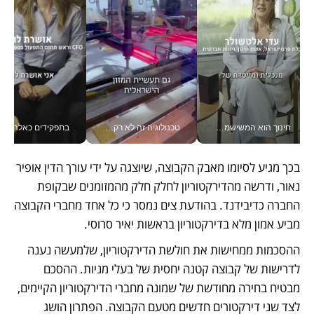
חינוך הוא המשישמה של החיים שלי - V
טכנולוגיה זה לא רק בהייטק: גם תעשיית המזון הישראלית מאמצת כלי AI, אוטומציה וניתוח דאטה בזמן אמת
בתפקידים כאלה אי אפשר לח
בכך מגיע לסיומו מאבק הקבוצה, שיוצגה על ידי עורך הדין אופיר 
נאור, ודרשה מהדירקטוריון לחלק חלק מהמזומנים שבקופת 
החברה כדיבידנד. בהודעת צים נמסר כי כל אחד מחברי הקבוצה 
מביע אמון מלא בדירקטוריון בראשות יאיר סרוסי.
ההסכמות ממחישות את חולשת הדירקטוריון, שלמעשה נענה 
לדרישות של קבוצה קטנה יחסית של בעלי מניות. ההסכם 
מבטיח בחירה מחודשת של שמונה מחברי הדירקטוריון הקיימים, 
לצד שני דירקטורים חדשים מטעם הקבוצה. הפתרון הושג 