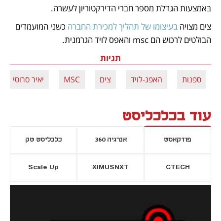
באמצעות הגדלת מספר חברי הדירקטוריון לעשרה.
צים מצויה 
בעיצומו של תהליך למכירת החברה
 כשני המועמדים 
הבולטים לרכוש הם msc והאפס לויד הגרמנית. 
תגיות
ספנות
האפג-לויד
צים
MSC
יאיר סרוסי
עוד בכלכליסט
פודקאסט
אנרגיה 360
כלכליסט טק
Scale Up
XIMUSNXT
CTECH
יסייה חדשה
נפתח בכרטיסייה חדשה