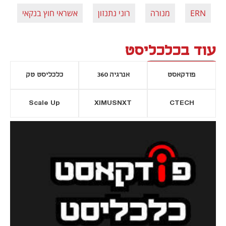
ERN
מנורה
רוני נתנזון
אשראי חוץ בנקאי
ע
עוד בכלכליסט
פודקאסט
אנרגיה 360
כלכליסט טק
Scale Up
XIMUSNXT
CTECH
יסייה חדשה
נפתח בכרטיסייה חדשה