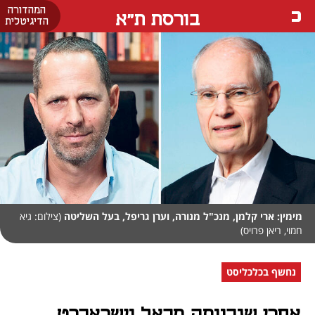
המהדורה
בורסת ת"א
הדיגיטלית
מימין: ארי קלמן, מנכ"ל מנורה, וערן גריפל, בעל השליטה
(צילום: גיא
חמוי, ריאן פרויס)
נחשף בכלכליסט
אחרי שנכוותה מכאל וישראכרט