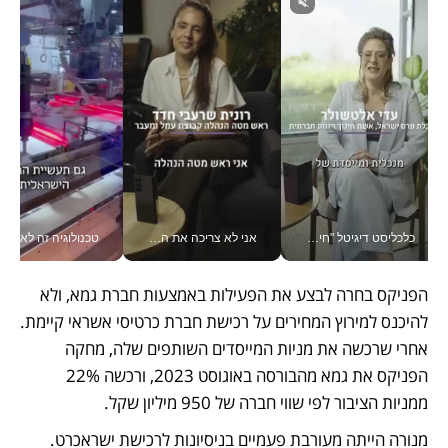
כלכליסט דיגיטל "חינוך הוא המשימה של החיים שלי"_v
אני לא צריכה את המשרד: רונית שרעבי-חדד מנהלת ארגון של 30000 עובדים מכל מקום_v
טכנולוגיה זה לא רק בהייטק: גם תעשיי
הפניקס בחרה לבצע את הפעילות באמצעות חברת גמא, ולא 
להיכנס למירוץ המחירים על רכישת חברת כרטיסי אשראי קיימת. 
אחרי שרכשה את מניות המייסדים השותפים שלה, מחקה 
הפניקס את גמא מהבורסה באוגוסט 2023, ורכשה 22% 
ממניות הציבור לפי שווי חברה של 950 מיליון שקל.
מנורה הייתה מעורבת פעמיים בניסיונות לרכישת ישראכרט. 