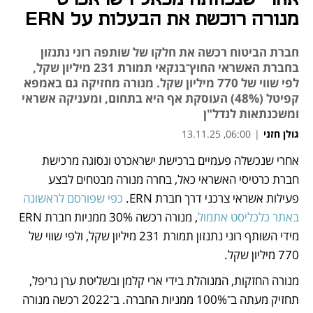
מנורה רוכשת את הבעלות על ERN
חברת הביטוח רכשה את חלקו של שותפה רוני נתנזון
בחברת האשראי החוץ־בנקאי תמורת 231 מיליון שקל,
לפי שווי של 770 מיליון שקל. מנורה מחזיקה גם באמפא
קפיטל (48%) העוסקת אף היא בתחום, ומעניקה אשראי
ומשכנתאות לנדל"ן
גולן חזני
|
06:00, 13.11.25
אחרי שנכשלה פעמיים ברכישת ישראכרט ונסוגה מרכישת 
נפתח בכרטיסייה חדשה
חברת כרטיסי האשראי כאל, בחרה מנורה מבטחים לבצע 
פעילות אשראי צרכני דרך חברת ERN. 
כפי שפורסם לראשונה 
באתר כלכליסט אתמול
, מנורה רכשה 30% ממניות חברת ERN 
מידי השותף רוני נתנזון תמורת 231 מיליון שקל, ולפי שווי של 
770 מיליון שקל. 
מנורה החזקות, המנוהלת בידי ארי קלמן ובשליטת ערן גריפל, 
תחזיק מעתה ב־100% ממניות החברה. ב־2022 רכשה מנורה 