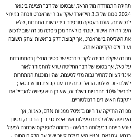
תחילה התמודדה מול הראל, שבסופו של דבר הציעה בינואר 
2024 סכום של 3.3 מיליארד שקל עבור ישראכרט וזכתה במירוץ 
לרכישתה. אולם העסקה טורפדה בידי רשות התחרות, שלא 
העניקה לה אישור. שנתיים לאחר מכן ניסתה מנורה שוב לרכוש 
את השליטה בישראכרט, אך קבוצת דלק בראשות יצחק תשובה 
ועידן ולס הקדימה אותה.
מנורה שקלה חבירה לקרן ליברטי של סטיב מנוצ'ין בהתמודדות 
על כאל, אך בסופו של דבר החליטה שלא להתמודד לאור 
אינדיקציות למחיר גבוה מדי לטעמה, שהיו מוכנות המתחרות 
לשלם - וכן שילמו. הראל זכתה יחד עם קבוצת חורש בכאל; 
להראל 10% מהמניות בשלב זה, שאותן היא עשויה להגדיל אם 
יתקבלו האישורים הרגולטוריים.
מנורה החזיקה עד היום ב־70% ממניות ERN, כאמור, אך 
העדיפה שלא לפתח פעילות אשראי צרכני דרך החברה, מכיוון 
שלא הייתה בבעלותה המלאה - בדומה להפניקס שבחרה לפעול 
בגמא. עם זאת, ERN היא בעלת קשר ישיר עם הלקוח הסופי - 