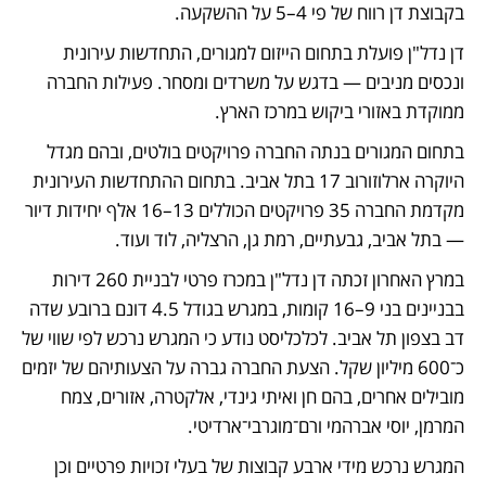
בקבוצת דן רווח של פי 4–5 על ההשקעה.
דן נדל"ן פועלת בתחום הייזום למגורים, התחדשות עירונית 
ונכסים מניבים — בדגש על משרדים ומסחר. פעילות החברה 
ממוקדת באזורי ביקוש במרכז הארץ. 
בתחום המגורים בנתה החברה פרויקטים בולטים, ובהם מגדל 
היוקרה ארלוזורוב 17 בתל אביב. בתחום ההתחדשות העירונית 
מקדמת החברה 35 פרויקטים הכוללים 13–16 אלף יחידות דיור 
— בתל אביב, גבעתיים, רמת גן, הרצליה, לוד ועוד. 
במרץ האחרון זכתה דן נדל"ן במכרז פרטי לבניית 260 דירות 
בבניינים בני 9–16 קומות, במגרש בגודל 4.5 דונם ברובע שדה 
דב בצפון תל אביב. לכלכליסט נודע כי המגרש נרכש לפי שווי של 
כ־600 מיליון שקל. הצעת החברה גברה על הצעותיהם של יזמים 
מובילים אחרים, בהם חן ואיתי גינדי, אלקטרה, אזורים, צמח 
המרמן, יוסי אברהמי ורם־מוגרבי־ארדיטי. 
המגרש נרכש מידי ארבע קבוצות של בעלי זכויות פרטיים וכן 