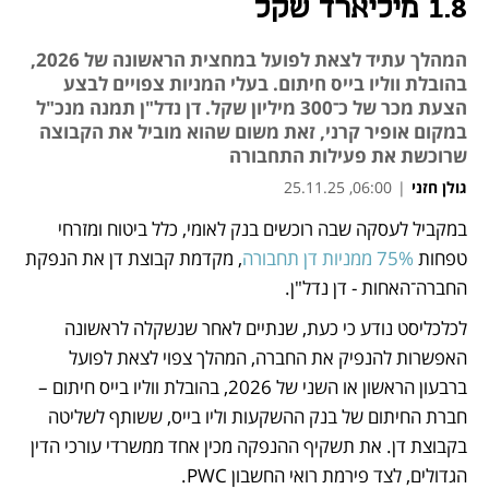
1.8 מיליארד שקל
המהלך עתיד לצאת לפועל במחצית הראשונה של 2026,
בהובלת ווליו בייס חיתום. בעלי המניות צפויים לבצע
הצעת מכר של כ־300 מיליון שקל. דן נדל"ן תמנה מנכ"ל
במקום אופיר קרני, זאת משום שהוא מוביל את הקבוצה
שרוכשת את פעילות התחבורה
גולן חזני
|
06:00, 25.11.25
במקביל לעסקה שבה רוכשים בנק לאומי, כלל ביטוח ומזרחי 
נפתח בכרטיסייה חדשה
טפחות 
75% ממניות דן תחבורה
, מקדמת קבוצת דן את הנפקת 
החברה־האחות - דן נדל"ן. 
לכלכליסט נודע כי כעת, שנתיים לאחר שנשקלה לראשונה 
האפשרות להנפיק את החברה, המהלך צפוי לצאת לפועל 
ברבעון הראשון או השני של 2026, בהובלת ווליו בייס חיתום – 
חברת החיתום של בנק ההשקעות וליו בייס, ששותף לשליטה 
בקבוצת דן. את תשקיף ההנפקה מכין אחד ממשרדי עורכי הדין 
הגדולים, לצד פירמת רואי החשבון PWC. 