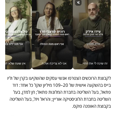
זה שינה לי את החיים: איך עידו איז'ק הופך את הסמארטפון לכלי צילום מקצועי_v
אני לא צריכה את המשרד: רונית שרעבי-חדד מנהלת ארגון של 30000 עובדים מכל מקום_v
אין שעה שלא התעסקתי במשבר - טל אלכסנדרוביץ’ שגב מנהלת משברים
לקבוצת הרוכשים הצטרפו אנשי עסקים שהשקיעו בקרן של וליו 
בייס בהשקעה אישית של 20–109 מיליון שקל כל אחד: דוד 
פתאל, בעל השליטה בחברת המלונות פתאל; חן למדן, בעל 
השליטה בחברת הלוגיסטיקה אוריין; והראל ויזל, בעל השליטה 
בקבוצת האופנה פוקס. 