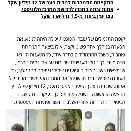
התקיימה התמחרות למרות פער של 12 מיליון שקל
אמות זכתה במכרז לרכישת המרכז הלוגיסטי 
בצריפין ביותר מ-1.5 מיליארד שקל
קופת התגמולים של עובדי הסוכנות יכולה היתה למנוע את 
הסערה במהלך אחד פשוט וקצר. אילו ביצעה התמחרות 
פומבית, כשכל המתמודדים בחדר אחד, כל הטענות היו לא 
לגיטימיות. כך ניגודי העניינים של ירום אריאב וגתית גוברמן, 
שנמצאים בשני הצדדים וטוענים שמידרו עצמם מהתהליך; כך 
העובדה שפישר בכר חן שניהל את המכרז הוא משרד הבית של 
אמות, שזכתה בו; כך הפער האפסי כמעט, 12 מיליון שקל, בין 
ההצעה הראשונה והשנייה אחריה; וכך בעיקר הזגזוג שגרם 
לביטול ההתמחרות אחרי השלב הראשון ופתיחת המעטפות.