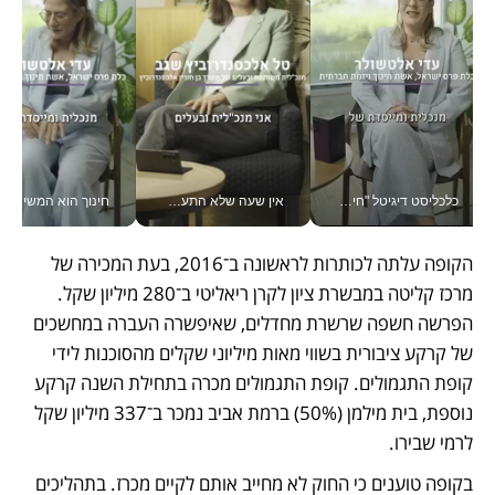
כלכליסט דיגיטל "חינוך הוא המשימה של החיים שלי"_v
אין שעה שלא התעסקתי במשבר - טל אלכסנדרוביץ’ שגב מנהלת משברים תקשורתיים מכל מקום עם ה- Galaxy Z Fold8 Ultra שלה_v
חינוך הוא המש
הקופה עלתה לכותרות לראשונה ב־2016, בעת המכירה של 
מרכז קליטה במבשרת ציון לקרן ריאליטי ב־280 מיליון שקל. 
הפרשה חשפה שרשרת מחדלים, שאיפשרה העברה במחשכים 
של קרקע ציבורית בשווי מאות מיליוני שקלים מהסוכנות לידי 
קופת התגמולים. קופת התגמולים מכרה בתחילת השנה קרקע 
נוספת, בית מילמן (50%) ברמת אביב נמכר ב־337 מיליון שקל 
לרמי שבירו.
בקופה טוענים כי החוק לא מחייב אותם לקיים מכרז. בתהליכים 