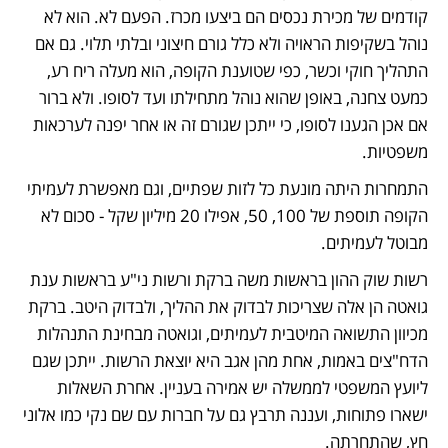
קודמים של מכירת נכסים הם ביצעו מכרז. הפעם לא. הוא לא 
נוהל בשקיפות הראויה ולא כלל גורם חיצוני ובלתי תלוי. גם אם 
התהליך חוקי וכשר, כפי שטוענת הקופה, הוא מעלה ריח רע, 
כמעט צחנה, באופן שהוא נוהל מתחילתו ועד לסופו. ולא ברור 
אם אכן הגענו לסופו, כי ייתכן שגורם זה או אחר יפנה לערכאות 
משפטיות.  
התמחרות היתה מונעת כל לזות שפתיים, וגם מאפשרת לעמיתי 
הקופה תוספת של 100, 50, אפילו 20 מיליון שקל - סכום לא 
מבוטל לעמיתים.
רשות שוק ההון בראשות משה ברקת ורשות ני"ע בראשות ענת 
גואטה הן אלה שצריכות לבדוק את ההליך, ולבדוק היטב. ברקת 
מכיוון התשואה המיטבית לעמיתים, וגואטה מבחינת התנהלות 
הדח"צים באמות, אחת מהן אגב היא יוצאת הרשות. ייתכן שגם 
ליועץ המשפטי לממשלה יש אמירה בעניין. אחרת השאלות 
ישארו פתוחות, ועננה תרבץ גם על חברות עם שם נקי כמו אלוני 
חץ, שהתחרתה.