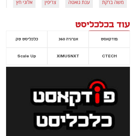
משה ברקת
ענת גואטה
צריפין
אלוני חץ
גול
עוד בכלכליסט
פודקאסט
אנרגיה 360
כלכליסט טק
Scale Up
XIMUSNXT
CTECH
יסייה חדשה
נפתח בכרטיסייה חדשה