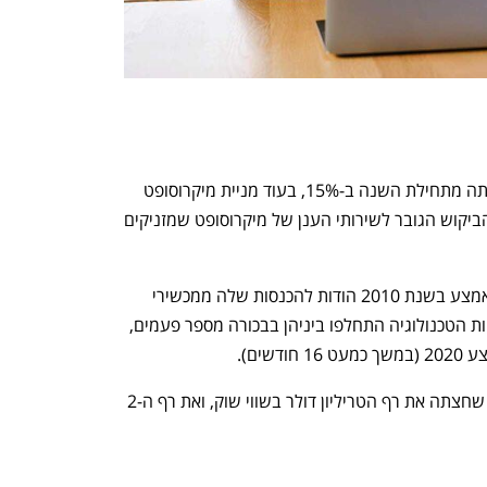
נכון לנעילת המסחר אמש, מניית אפל עלתה מתחילת השנה ב-15%, בעוד מניית מיקרוסופט 
זינקה ב-45%. ברקע לפערים, בין היתר, הביקוש הגובר לשירותי הענן של מיקרוסופט שמזניקים 
אפל עקפה את מיקרוסופט בשווי השוק באמצע בשנת 2010 הודות להכנסות שלה ממכשירי 
האייפון שהשיקה מ-2007. מאז שתי ענקיות הטכנולוגיה התחלפו ביניהן בבכורה מספר פעמים, 
שים).
אפל היתה החברה הראשונה בוול סטריט שחצתה את רף הטריליון דולר בשווי שוק, ואת רף ה-2 