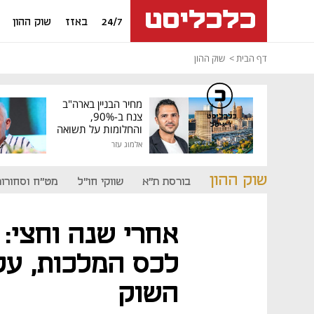
24/7
באזז
שוק ההון
דף הבית
שוק ההון
מחיר הבניין בארה"ב
צנח ב-90%,
כלכליסט
דיגיטל
והחלומות על תשואה
גבוהה התנפצו
אלמוג עזר
שוק ההון
בורסת ת"א
שווקי חו"ל
מט"ח וסחורות
אחרי שנה וחצי:
לכס המלכות, עק
השוק