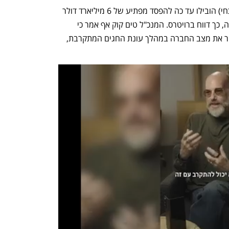
מכירות אפל במהלך הרבעון הרביעי (הנוכחי) הובילו עד כה להפסד מפתיע של 6 מיליארד דולר 
בשל הצרות הגלובליות בשרשרת האספקה, כך דווח ברויטרס. המנכ"ל טים קוק אף אמר כי 
הבעיות באספקה העולמית צפויות להחמיר את מצב החברה במהלך עונת החגים המתקרבת, 