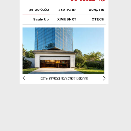
פודקאסט
אנרגיה 360
כלכליסט טק
Scale Up
XIMUSNXT
CTECH
נפתח בכרטיסייה חדשה
נפתח בכרטיסייה חדשה
נפתח בכרטיסייה חדשה
נפתח בכרטיסייה חדשה
יניהם
התכוננו לשלב הבא בצמיחה שלכם!