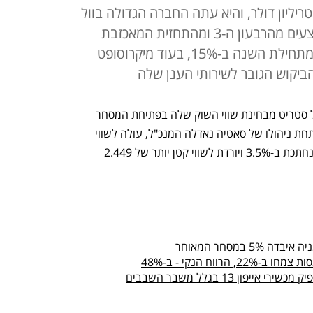
יקרוסופט עולה לשווי של 2.452 טריליון דולר, והיא עתה החברה הגדולה בוול
סטריט, בעוד אפל מלקקת את הפצעים מהרבעון ה-3 ומהתחזית המאכזבת
לרבעון הנוכחי; מניית אפל עלתה מתחילת השנה ב-15%, בעוד מיקרוסופט
אפל איבדה את תואר החברה הגדולה בוול סטריט מבחינת שווי השוק שלה בפתיחת המסחר 
היום. המלכה החדשה-ישנה מיקרוסופט, תחת ניהולו של סאטיה נאדלה המנכ"ל, עולה לשווי 
של 2.452 טריליון דולר, בעוד מניית אפל נחתכת ב-3.5% ויורדת לשווי קטן יותר של 2.449 
במסחר המאוחר
ווח הנקי - ב-48%
פון 13 בגלל משבר השבבים