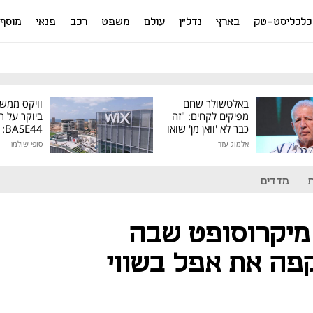
כלכליסט-טק
בארץ
נדל"ן
עולם
משפט
רכב
פנאי
מוסף
באלטשולר שחם
וויקס ממש
מפיקים לקחים: "זה
ביוקר על ר
כבר לא 'וואן מן' שואו
44
של גילעד"
אלמוג עזר
סופי שולמן
מיליון דולר
מדדים
 מיקרוסופט שבה
פה את אפל בשווי