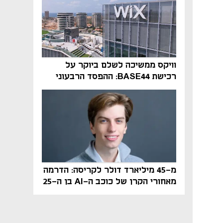
וויקס ממשיכה לשלם ביוקר על
רכישת BASE44: ההפסד הרבעוני
זינק ל-76 מיליון דולר
מ-45 מיליארד דולר לקריסה: הדרמה
מאחורי הקרן של כוכב ה-AI בן ה-25