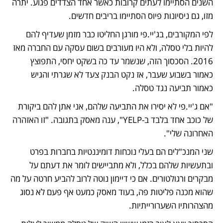
השנים הסתיימו לעתים קרובות כאשר אחד הצדדים פגוע. יתרה 
מזו, גם ניסיונות פיוס הסתיימו בריבים חדשים. 
לפי המקורבים, בג'יי.פי מורגן החליטו כבר מזמן שעדיף להם 
להיות בלי טסלה, ולא היו מעורבים בשום עסקה עם החברה מאז 
2016. הסכסוך הזה, שנשמר עד כה בשקט יחסי, התפוצץ 
כאמור בשבוע שעבר, אז נקט הבנק צעד לא שגרתי והגיש 
כאמור תביעה נגד טסלה.
"אם ג'יי.פי לא יסירו את התביעה שלהם, אני אתן להם ביקורת 
של כוכב אחד בלבד ב-YELP", ענה מאסק בתגובה. "זו האזהרה 
האחרונה שלי". 
שני המנכ"לים הם בעלי נוכחות דומיננטיות בחברות בפרט 
ובתעשיות שלהם בכלל, ולא מתביישים לומר את דעתם על 
מבקרים ורגולטורים. אם כי דיימון נוטה לרוב להביע חרטה על מה 
שהוא מכנה פליטות פה, בעוד מאסק כמעט אף פעם לא נסוג 
מהצהרותיו השערורייתיות. 