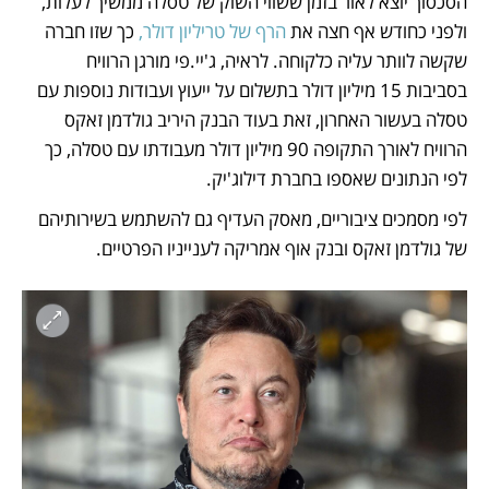
הסכסוך יוצא לאור בזמן ששווי השוק של טסלה ממשיך לעלות, 
ולפני כחודש אף חצה את 
הרף של טריליון דולר,
 כך שזו חברה 
שקשה לוותר עליה כלקוחה. לראיה, ג'יי.פי מורגן הרוויח 
בסביבות 15 מיליון דולר בתשלום על ייעוץ ועבודות נוספות עם 
טסלה בעשור האחרון, זאת בעוד הבנק היריב גולדמן זאקס 
הרוויח לאורך התקופה 90 מיליון דולר מעבודתו עם טסלה, כך 
לפי הנתונים שאספו בחברת דילוג'יק. 
לפי מסמכים ציבוריים, מאסק העדיף גם להשתמש בשירותיהם 
של גולדמן זאקס ובנק אוף אמריקה לענייניו הפרטיים. 