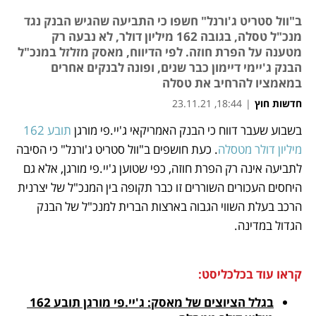
ב"וול סטריט ג'ורנל" חשפו כי התביעה שהגיש הבנק נגד
מנכ"ל טסלה, בגובה 162 מיליון דולר, לא נבעה רק
מטענה על הפרת חוזה. לפי הדיווח, מאסק מזלזל במנכ"ל
הבנק ג'יימי דיימון כבר שנים, ופונה לבנקים אחרים
במאמציו להרחיב את טסלה
חדשות חוץ
|
18:44, 23.11.21
בשבוע שעבר דווח כי הבנק האמריקאי ג'יי.פי מורגן 
תובע 162 
נפתח בכרטיסייה חדשה
נפתח בכרטיסייה חדשה
נפתח בכרטיסייה חדשה
נפתח בכרטיסייה חדשה
נפתח בכרטיסייה חדשה
מיליון דולר מטסלה
. כעת חושפים ב"וול סטריט ג'ורנל" כי הסיבה 
לתביעה אינה רק הפרת חוזה, כפי שטוען ג'יי.פי מורגן, אלא גם 
היחסים העכורים השוררים זו כבר תקופה בין המנכ"ל של יצרנית 
הרכב בעלת השווי הגבוה בארצות הברית למנכ"ל של הבנק 
הגדול במדינה. 
קראו עוד בכלכליסט:
בגלל הציוצים של מאסק: ג'יי.פי מורגן תובע 162 