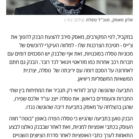
אלון מאסק, מנכ"ל טסלה
(
צילום: גטי 
)
במקביל, לפי המקורבים, מאסק סירב להצעת הבנק להפוך את 
צ'ייס - חטיבת הצרכנות שלו - למלווה העיקרי לרוכשים של 
מכוניות טסלה בסוכנויות, זאת אף שלבנק יש הסכמים דומים עם 
חברות רכב אחרות כמו מזראטי ויגואר לנד רובר. הבנק גם חתם 
לאחרונה על הסכם דומה עם יריבתה של  טסלה, יצרנית 
המשאיות החשמליות ריוויאן. 
התביעה שהוגשה קרוב לוודאי רק תגביר את המתיחות בין שתי 
החברות והעומדים בראשן. את טסלה ייצג עו"ד אלכס שפירו, 
שהגן בהצלחה על מאסק בתביעת דיבה שהוגשה נגדו. 
הבנק טוען בתביעה שהגיש כי טסלה הפרה באופן "בוטה" חוזה 
העוסק בכתבי אופציות למניות, זאת לאחר שבבנק נאלצו לבצע 
התאמות לערך כתבי האופציות לאחר סדרת הציוצים השנויים 