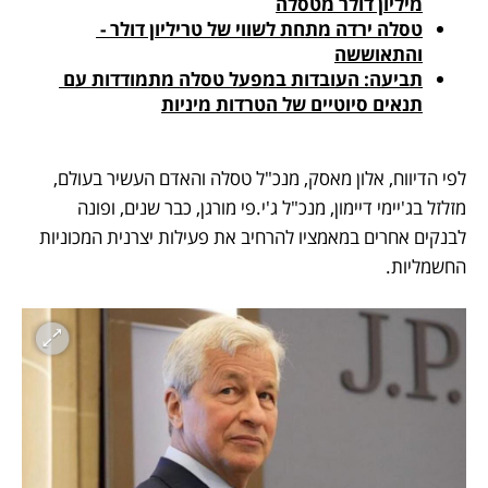
מיליון דולר מטסלה
טסלה ירדה מתחת לשווי של טריליון דולר - 
והתאוששה
תביעה: העובדות במפעל טסלה מתמודדות עם 
תנאים סיוטיים של הטרדות מיניות
לפי הדיווח, אלון מאסק, מנכ"ל טסלה והאדם העשיר בעולם, 
מזלזל בג'יימי דיימון, מנכ"ל ג'י.פי מורגן, כבר שנים, ופונה 
לבנקים אחרים במאמציו להרחיב את פעילות יצרנית המכוניות 
החשמליות. 