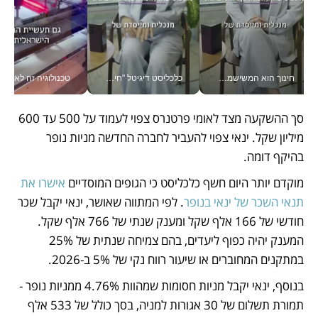
חינוך הוא המשישמה של החיים שלי - V
כלכליסט דיגיטל "חינוך הוא המשימה של החיים שלי"_v
טכנולוגיה זה לא רק בהייטק: גם תעשיי
סך ההשקעה מצד לאומי פרטנרס צפוי לעמוד על 500 עד 600 
מיליון שקל. ינאי צפוי להעביר לחברה החדשה מניות נופר 
בהיקף דומה. 
מוקדם יותר היום חשף כלכליסט כי הגופים המוסדיים 
אישרו את 
תנאי השכר של ינאי בנופר
. לפי המתווה שאושר, ינאי יקבל שכר 
חודשי של 166 אלף שקל ומענק שנתי של 766 אלף שקל. 
המענק יהיה כפוף ליעדים, בהם צמיחה שנתית של 25% 
במתקנים המחוברים או שיעור רווח נקי של 5% ב-2026.
בנוסף, ינאי יקבל מניות חסומות שמהוות 4.76% ממניות נופר - 
תמורת תשלום של 30 אגורות למניה, בסך כולל של 533 אלף 