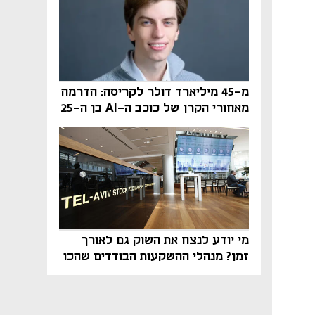
מ-45 מיליארד דולר לקריסה: הדרמה
מאחורי הקרן של כוכב ה-AI בן ה-25
מי יודע לנצח את השוק גם לאורך
זמן? מנהלי ההשקעות הבודדים שהכו
את ת״א־125