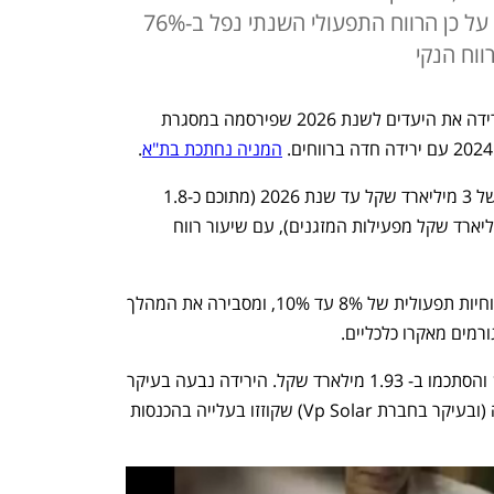
ירידת ערך של חברת VP SOLAR; על כן הרווח התפעולי השנתי נפל ב-76%
תדיראן גרופ, שבשליטת משה ממרוד, מורידה את היעדים לשנת 2026 שפירסמה במסגרת 
המניה נחתכת בת"א
.
ביולי 2024 קבעה החברה יעד להכנסות של 3 מיליארד שקל עד שנת 2026 (מתוכם כ-1.8 
מיליארד שקל מפעילות האנרגיה ו-1.2 מיליארד שקל מפעילות המזגנים), עם שיעור רווח 
כעת, מורידה החברה את היעד לשיעור רווחיות תפעולית של 8% עד 10%, ומסבירה את המהלך 
רמים מאקרו כלכליים.
הכנסות תדיראן בשנת 2024 ירדו ב-1.2% והסתכמו ב- 1.93 מילארד שקל. הירידה נבעה בעיקר 
מחולשה בהיקף המכירות במגזר האנרגיה (ובעיקר בחברת Vp Solar) שקוזזו בעלייה בהכנסות 