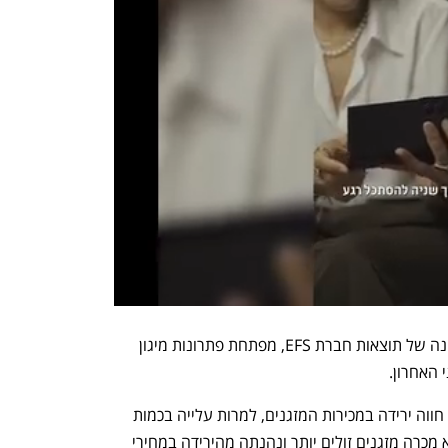
עוד ברקע לירידה בהכנסות, איחוד לראשונה של תוצאות חברת EFS, מפתחת פתרונות מיגון 
האחרון.  
כמו המתחרה אלקטרה צריכה, גם תדיראן חווה ירידה במכירות המזגנים, למרות עלייה בכמות 
המזגנים שנמכרו, מה שמעיד על כך שהיא מכרה מזגנים זולים יותר ונהנתה מהירידה במחירי 