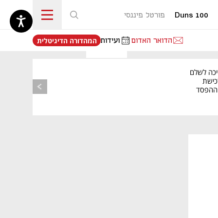
Duns 100
פורטל פיננסי
נפתח בכרטיסייה חדשה
הדואר האדום
ועידות
המהדורה הדיגיטלית
יכה לשלם
כישת
BASE: ההפסד
הרבעוני זינק ל-76