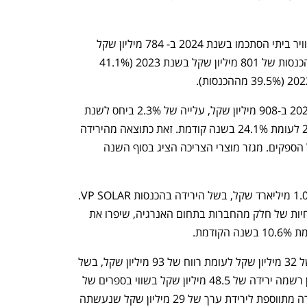
תדיראן מדווחת כי מכירות מערכות מיזוג אוויר ביתי הסתכמו בשנת 2024 ב- 784 מיליון שקל 
(40.6% מההכנסות של החברה) לעומת הכנסות של 801 מיליון שקל בשנת 2023 (41.1% 
הכנסות מגזר מוצרי הצריכה הסתכמו ב-2024 ב-908 מיליון שקל, עלייה של 2.3% ביחס לשנת 
2023, והרווחיות הגולמית עלתה ל-25.4% לעומת 24.1% בשנה קודמת. זאת כתוצאה מהירידה 
במחירי ההובלה ושיפור עלויות הרכש מול הספקים. מגזר מוצרי הצריכה הציג בסוף השנה 
במגזר האנרגיה ירדו ההכנסות ב-4% ל-1.02 מיליארד שקל, בשל הירידה בהכנסות VP SOLAR. 
אך איחוד תוצאות חברת EFS ושיפור ברווחיות של חלק מהחברות בתחום האנרגיה, שיפרו את 
בתחום האנרגיה עברה החברה להפסד של 32 מיליון שקל לעומת רווח של 93 מיליון שקל, בשל 
ירידת ערך של חברת VP SOLAR. תדיראן רשמה ירידה של 48.5 מיליון שקל בשווי בספרים של 
חברת VP SOLAR. ההפחתה בשווי החברה מתווספת לירידת ערך של 29 מיליון שקל שנעשתה 