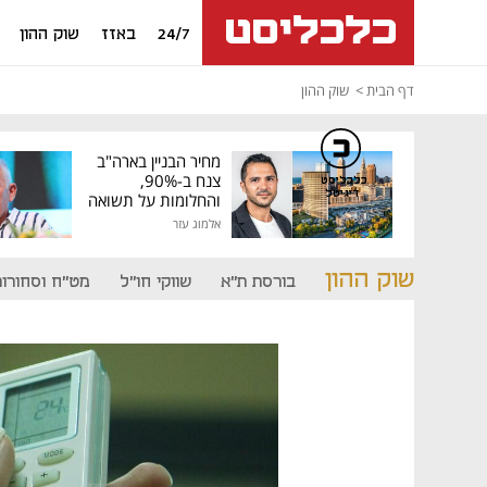
24/7
באזז
שוק ההון
דף הבית
שוק ההון
מחיר הבניין בארה"ב
צנח ב-90%,
כלכליסט
דיגיטל
והחלומות על תשואה
גבוהה התנפצו
אלמוג עזר
שוק ההון
בורסת ת"א
שווקי חו"ל
מט"ח וסחורות