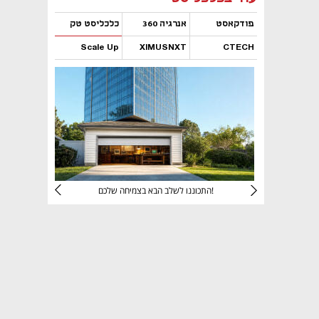
פודקאסט
אנרגיה 360
כלכליסט טק
Scale Up
XIMUSNXT
CTECH
נפתח בכרטיסייה חדשה
נפתח בכרטיסייה חדשה
נפתח בכרטיסייה חדשה
נפתח בכרטיסייה חדשה
יניהם
התכוננו לשלב הבא בצמיחה שלכם!