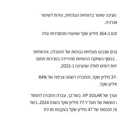
למרות הירידה בהכנסות הקבוצה, תדיראן מציגה שיפור ברווחיות הגולמית, הודות לשיפור 
נרגיה. 
הרווח הגולמי השנתי עלה ב-11.2% והסתכם ב-364 מיליון שקל ושיעורו מהמכירות עלה 
ב-2023 ספגה תדיראן עליות במחירי המזגנים שנבעו מעלויות גבוהות של ההובלה, והרווחיות 
הגולמית שלה נשחקה ביחס לשנת 2022. בנוסף נשחקה הרווחיות מהירידה במכירות תחום 
 דומים לאלה שהציגה ב-2022.
הרווח התפעולי של תדיראן נפל ב-76% ל-37 מיליון שקל, והחברה רשמה צניחה של 84% 
הירידה ברווחי החברה הושפעה מירידת הערך של VP SOLAR. בשל כך, עברה החברה להפסד 
של 25 מיליון שקל ברבעון הרביעי ורשמה הוצאות של מעל ל-77 מיליון שקל בשנת 2024, בשל 
ירידת הערך ולאחר שבשנה הקודמת רשמה הכנסות של 47 מיליון שקל בעקבות מכירת 