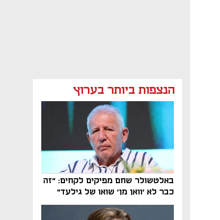
הנצפות ביותר בערוץ
באלטשולר שחם מפיקים לקחים: "זה
כבר לא 'וואן מן' שואו של גילעד"