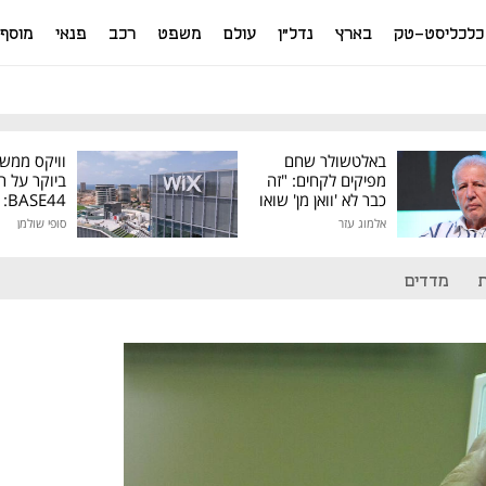
כלכליסט-טק
בארץ
נדל"ן
עולם
משפט
רכב
פנאי
מוסף
באלטשולר שחם
וויקס ממש
מפיקים לקחים: "זה
ביוקר על ר
כבר לא 'וואן מן' שואו
44
של גילעד"
אלמוג עזר
סופי שולמן
מיליון דולר
מדדים