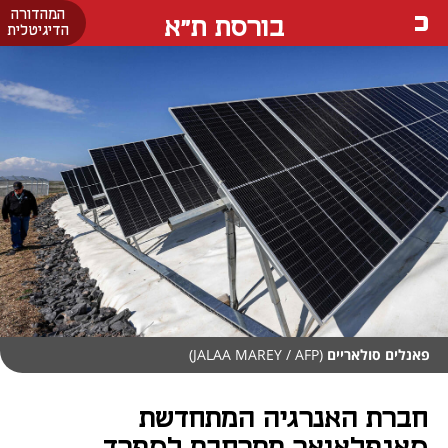
המהדורה
בורסת ת"א
הדיגיטלית
פאנלים סולאריים
(JALAA MAREY / AFP)
חברת האנרגיה המתחדשת