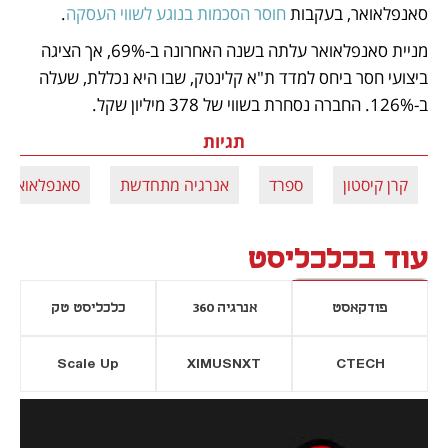
סאנפלאואר, בעקבות 
חוסר הסכמות בנוגע לשווי העסקה
.
מניית סאנפלאואר עלתה בשנה האחרונה ב-69%, אך הציגה 
ביצועי חסר ביחס למדד ת"א קלינטק, שבו היא נכללת, שעלה 
ב-126%. החברה נסחרת בשווי של 378 מיליון שקל.
תגיות
קרן קיסטון
ספרד
אנרגיה מתחדשת
סאנפלאואר
עוד בכלכליסט
פודקאסט
אנרגיה 360
כלכליסט טק
Scale Up
XIMUSNXT
CTECH
יסייה חדשה
נפתח בכרטיסייה חדשה