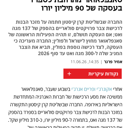
סאנפלאואר מתרחבת לספרד
בעסקה של 90 מיליון יורו
החברה שבשליטת קרן קיסטון חתמה על מזכר הבנות
לרכישת צבר פרויקטים סולאריים בהספק של 137 מגה
ואט; אם העסקה תושלם, זו תהיה הפעילות הראשונה של
סאנפלאואר מחוץ לישראל ולפולין; החברה מעריכה כי
העסקה, לצד רכישה נוספת בפולין, תביא את הצבר
המניב שלה ל-300 מגה ואט עד סוף 2026
אמיר פרגר
|
14:35, 11.06.26
+
נקודות עיקריות
אחרי 
אקונרג'י
ופריים אנרג'י
 בשבוע שעבר, סאנפלאואר 
נפתח בכרטיסייה חדשה
נפתח בכרטיסייה חדשה
נפתח בכרטיסייה חדשה
ממשיכה את מסע הרכישות של חברות האנרגיה המתחדשת 
הישראליות באירופה. החברה שבשליטת קרן קיסטון התקשרה 
במזכר הבנות לרכישת צבר פרויקטים סולאריים בספרד בהספק 
של 137 מגה ואט, בתמורה ל-90 מיליון יורו, כ-310 מיליון שקל. 
אם הרכישה תושלם, זו תהיה הפעילות הראשונה של 