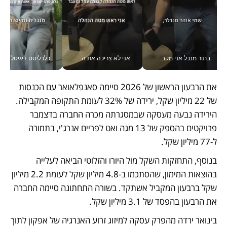
בתור מנכל אני מקבל מאות החלטות ביום, וה- Galaxy Z Fold8 Ultra עוזר לי לחתוך אותן מהר יותר_v
אני לא צריכה את המשרד: רונית שרעבי-חדד מנהלת ארגון של 30000 עובדים מכל מקום_v
כלכליסט דיגיטל
את הרבעון הראשון של 2026 סיימה סאנפלאואר עם הכנסות 
של 22 מיליון שקל, ירידה של 32% לעומת התקופה המקבילה. 
הירידה נבעה מעסקה שבמסגרתה מכרה החברה בדצמבר 
פרויקטים בהספק של 13 מגה ואט לפריים אנרג'י, בתמורה 
ל-77 מיליון שקל.
בנוסף, התחזקות השקל מול היורו והזלוטי הביאה לעלייה 
בהוצאות המימון, שהסתכמו ב-4.8 מיליון שקל לעומת 2.2 מיליון 
שקל ברבעון המקביל אשתקד. בשורה התחתונה סיימה החברה 
את הרבעון בהפסד של 3.1 מיליון שקל.
בינואר ירדה מהפרק עסקה למיזוג זרוע האנרגיה של אפקון לתוך 