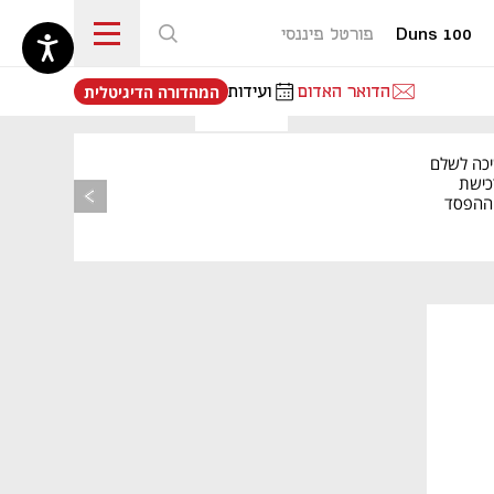
Duns 100
פורטל פיננסי
נפתח בכרטיסייה חדשה
הדואר האדום
ועידות
המהדורה הדיגיטלית
יכה לשלם
כישת
BASE: ההפסד
הרבעוני זינק ל-76