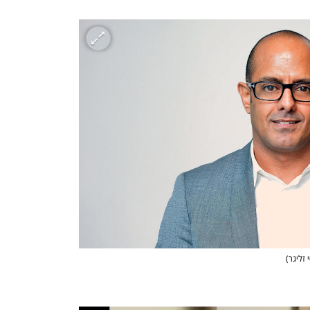
י זליגר
)