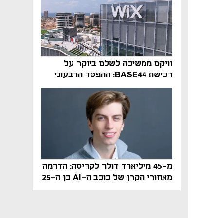
וויקס ממשיכה לשלם ביוקר על
רכישת BASE44: ההפסד הרבעוני
זינק ל-76 מיליון דולר
מ-45 מיליארד דולר לקריסה: הדרמה
מאחורי הקרן של כוכב ה-AI בן ה-25