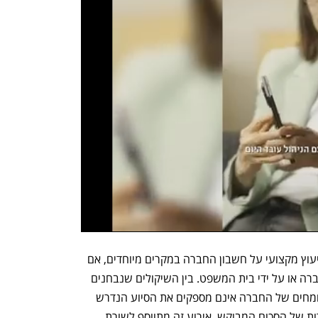
חוק החברות מאפשר לדירקטורים לקבל ייעוץ מקצועי על חשבון החברה במקרים מיוחדים, אם 
כיסוי ההוצאה אושר על ידי דירקטוריון החברה או על ידי בית המשפט. בין השיקולים שנבחנים 
במקרים כאלה, על פי החוק, הם האם המומחים של החברה אינם מספקים את הסיוע הנדרש 
לדירקטור לצורך מילוי תפקידו, ואת הסבירות של הסכום המבוקש. אירוע זה מתווסף לשורת 