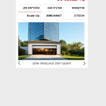
פודקאסט
אנרגיה 360
כלכליסט טק
Scale Up
XIMUSNXT
CTECH
נפתח בכרטיסייה חדשה
נפתח בכרטיסייה חדשה
נפתח בכרטיסייה חדשה
נפתח בכרטיסייה חדשה
יניהם
התכוננו לשלב הבא בצמיחה שלכם!