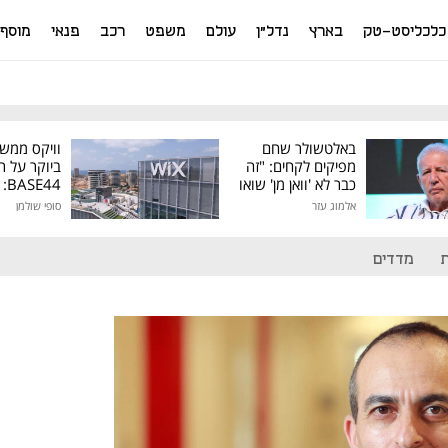
כלכליסט-טק
בארץ
נדל"ן
עולם
משפט
רכב
פנאי
מוסף
באלטשולר שחם
וויקס ממש
מפיקים לקחים: "זה
ביוקר על ר
כבר לא 'וואן מן' שואו
44
של גילעד"
אלמוג עזר
סופי שולמן
מיליון דולר
מדדים