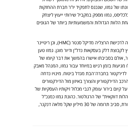
סוגיות של ממשל תאגידי המעיבות על כהונתו של גמזו, שנכנס לתפקיד יו"ר חברת ההחזקות 
בנובמבר 2024. כפי שנחשף לאחרונה בכלכליסט, גמזו מספק במקביל שירותי ייעוץ ליצחק 
תשובה ולקבוצת דלק שבבעלותו, שהיא אחת הלוות הגדולות והמשמעותיות ביותר של הגופים 
הייעוץ כולל ליווי "נקודתי" לתשובה בעסקה לרכישת הרצליה מדיקל סנטר (HMC), וכן ריטיינר 
חודשי קבוע של כ־25 אלף שקל עבור ייעוץ לקבוצת דלק בעסקאות נדל"ן ודיור מוגן. גמזו טען 
בתחילה כי הייעוץ אינו קשור למדיקל סנטר, אולם בסביבתו אישרו בהמשך את דבר קיומו של 
הייעוץ הנקודתי בעסקה זו. החשיפות הללו מגיעות בזמן רגיש במיוחד עבור גמזו, המנהל מאבק 
מול רשות שוק ההון במטרה להתמנות גם לדירקטור בחברה־הבת מגדל ביטוח. מינויו נדחה 
באוגוסט האחרון עקב חוסר בהירות לגבי הרכב הדירקטוריון והצורך באיזון מול הדירקטורים 
הבלתי תלויים. רשות שוק ההון מתעקשת על קיום בירור עומק לגבי מכלול זיקותיו העסקיות של 
גמזו, בעוד שמצידו נטען כי מדובר ב"התנהלות דווקאית" של הרגולטור. כהונת גמזו כמנכ"ל 
איכילוב עמדה אף היא לאחרונה תחת ביקורת, סביב תרומה של 30 מיליון שקל מלאה דנקנר, 