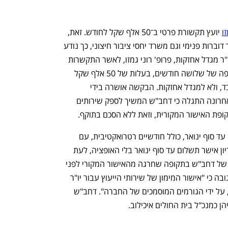
זו
 יועץ תקשורת פרטי ב־50 אלף שקל לחודש. זאת, 
למרות שהחברה כבר מעסיקה היום מערך דוברות פנימי וגם משרד יחסי ציבור חיצוני, כך נודע 
לכלכליסט. לפני כחמישה חודשים ביקש יו"ר מגדל אחזקות, פרופ' רוני גמזו, לאשר התקשרות 
של החברה עם היועץ זמיר דחב"ש, לתקופה של שלושה חודשים, בעלות של 50 אלף שקל 
בחודש. הייעוץ התקשורתי ניתן לגמזו בלבד, ולא למגדל אחזקות. הבקשה אושרה בידי 
הדירקטוריון, אולם בישיבה שהתקיימה לאחרונה התגלה כי דחב"ש המשיך לספק שירותים 
פת האישור המקורית, וזאת ללא הסכם בתוקף. 
באותה ישיבה, ביקש גמזו לשלם לדחב"ש עד סוף ינואר, כולל חודשיים רטרואקטיבית, עם 
אופציה לחידוש אוטומטי במרץ. הדיקרטוריון אישר תשלום עד סוף ינואר בלי האופציה, לעת 
עתה, ודרש לקבל פירוט מלא על פעילותו של דחב"ש בתקופה שחרגה מהאישור המקורי לפני 
שידון בתשלום. ממגדל אחזקות נמסר בתגובה כי "אישור המימון של שירותי הייעוץ עבור יו"ר 
דירקטוריון מגדל אחזקות נעשה על פי דין, על ידי הגורמים המוסמכים של החברה". דחב"ש 
ן כמנכ"ל בית החולים איכילוב. 