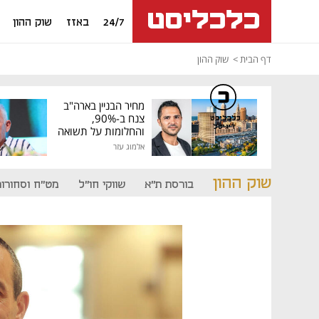
24/7
באזז
שוק ההון
דף הבית
שוק ההון
מחיר הבניין בארה"ב
צנח ב-90%,
כלכליסט
דיגיטל
והחלומות על תשואה
גבוהה התנפצו
אלמוג עזר
שוק ההון
בורסת ת"א
שווקי חו"ל
מט"ח וסחורות