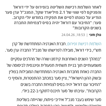
לאחר השלמת רכישת השליטה בזפירוס על ידי דוראל
והפניקס לפי שווי של 2.1 מיליארד שקל, המנכ"ל ערן סער
הודיע על כוונתו לסיים את תפקידו בחודש יולי הקרוב.
סער: "החיבור עם דוראל יהיה בסיס לצמיחת החברה
בשנים הקרובות"
גולן חזני
|
18:53, 24.04.26
השלמת רכישת זפירוס,
 חברת האנרגיה המתחדשת של קרן 
נפתח בכרטיסייה חדשה
תש"י, בידי דוראל, מובילה לפרישתו של מנכ"ל החברה ערן סער.
"במהלך השנים האחרונות קידמנו שורה של מהלכים עסקיים 
משמעותיים תוך בניית תשתית תפעולית ופיננסית לביסוסה של 
החברה כאחת מחברות האנרגיה המתחדשת המובילות בפולין 
ובשוק ההון הישראלי", ציין סער במכתב ההתפטרות, והוסיף כי 
"החיבור עם דוראל יהיה בסיס לצמיחת החברה בשנים 
הקרובות". עזיבתו של סער תיכנס לתוקף ב-22 ביולי.
סער שימש בעבר מנכ"ל אידיבי פיתוח, שהייתה בשליטת 
אדוארדו אלשטיין, ולמעשה כיהן בתפקיד בשלהי תקופת 