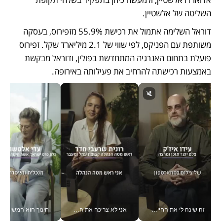
השליטה של אלשטיין.
דוראל השלימה אתמול את רכישת 55.9% מזפירוס, בעסקה 
משותפת עם הפניקס, לפי שווי של 2.1 מיליארד שקל. זפירוס 
פועלת בתחום האנרגיה המתחדשת בפולין, ודוראל מבקשת 
באמצעות רכישתה להרחיב את פעילותה באירופה.
זה שינה לי את החיים: איך עידו איז'ק הופך את הסמארטפון לכלי צילום מקצועי_v
אני לא צריכה את המשרד: רונית שרעבי-חדד מנהלת ארגון של 30000 עובדים מכל מקום_v
חינוך הוא המש