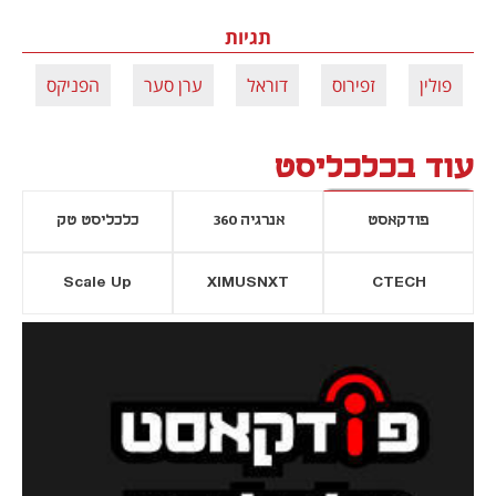
תגיות
פולין
זפירוס
דוראל
ערן סער
הפניקס
עוד בכלכליסט
פודקאסט
אנרגיה 360
כלכליסט טק
Scale Up
XIMUSNXT
CTECH
יסייה חדשה
נפתח בכרטיסייה חדשה