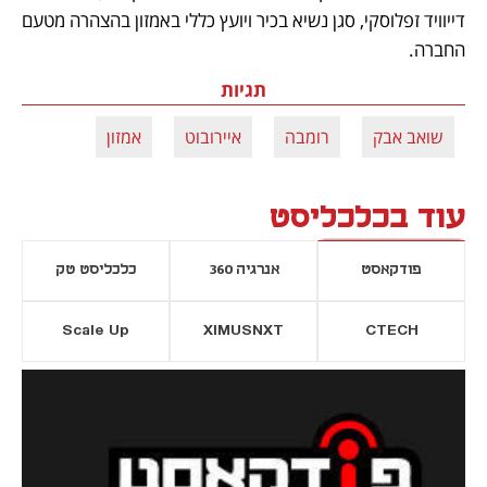
דייוויד זפלוסקי, סגן נשיא בכיר ויועץ כללי באמזון בהצהרה מטעם 
החברה.
תגיות
שואב אבק
רומבה
איירובוט
אמזון
עוד בכלכליסט
פודקאסט
אנרגיה 360
כלכליסט טק
Scale Up
XIMUSNXT
CTECH
יסייה חדשה
נפתח בכרטיסייה חדשה