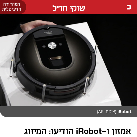
המהדורה
שוקי חו"ל
הדיגיטלית
iRobot
(צילום: AP)
אמזון ו-iRobot הודיעו: המיזוג