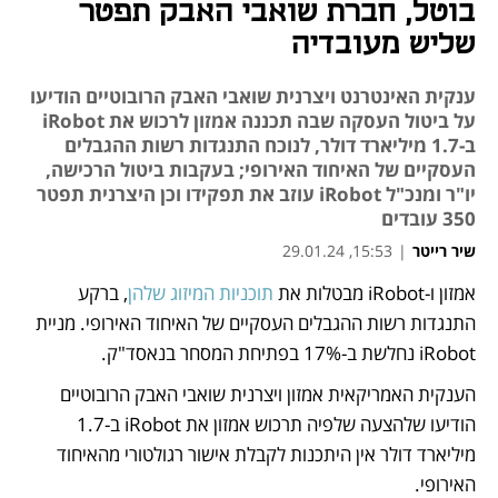
בוטל, חברת שואבי האבק תפטר
שליש מעובדיה
ענקית האינטרנט ויצרנית שואבי האבק הרובוטיים הודיעו
על ביטול העסקה שבה תכננה אמזון לרכוש את iRobot
ב-1.7 מיליארד דולר, לנוכח התנגדות רשות ההגבלים
העסקיים של האיחוד האירופי; בעקבות ביטול הרכישה,
יו"ר ומנכ"ל iRobot עוזב את תפקידו וכן היצרנית תפטר
350 עובדים
שיר רייטר
|
15:53, 29.01.24
אמזון ו-iRobot מבטלות את 
תוכניות המיזוג שלהן
, ברקע 
נפתח בכרטיסייה חדשה
נפתח בכרטיסייה חדשה
התנגדות רשות ההגבלים העסקיים של האיחוד האירופי. מניית 
iRobot נחלשת ב-17% בפתיחת המסחר בנאסד"ק.
הענקית האמריקאית אמזון ויצרנית שואבי האבק הרובוטיים 
הודיעו שלהצעה שלפיה תרכוש אמזון את iRobot ב-1.7 
מיליארד דולר אין היתכנות לקבלת אישור רגולטורי מהאיחוד 
האירופי.