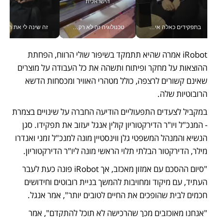
בתפקידים כאלה אי אפשר לחכות: אושרת לוי מניעה השקעות ענק מהטלפון_v
טכנולוגיה זה לא רק בהייטק: גם תעשיית המזון הישראלית מאמצת כלי AI, אוטומציה וניתוח דאטה בזמן אמת
זה שינה לי את החיים: 
iRobot אמרה שהיא תתמקד בשיפור שולי הרווח, הפחתת 
ההוצאות על מחקר ופיתוח ותשהה את כל העבודה על מוצרים 
שאינם קשורים לרצפה, כולל מטהרי האוויר ומכסחות הדשא 
הרובוטיות שלה.
במקביל לצעדים התפעוליים הודיעה החברה על שינויים בצמרת 
- המנכ"ל ויו"ר הדירקטוריון קולין אנגל יעזוב את תפקידו. סגן 
הנשיא והמנהל המשפטי גלן ווינסטיין מונה למנכ"ל זמני ואנדרו 
מילר, הדירקטור הבלתי תלוי הראשי מונה ליו"ר הדירקטוריון.
"סיום ההסכם עם אמזון מאכזב, אך iRobot פונה כעת לעבר 
העתיד, עם מיקוד ומחויבות להמשך בניית רובוטים וחידושים 
חכמים לבית שהופכים את החיים לטובים יותר", אמר אנגל.
"אנחנו מאוכזבים מכך שהרכישה לא תוכל להתקדם", אמר 