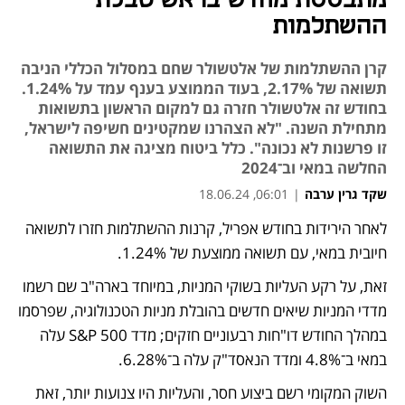
מתבססת מחדש בראש טבלת
ההשתלמות
קרן ההשתלמות של אלטשולר שחם במסלול הכללי הניבה
תשואה של 2.17%, בעוד הממוצע בענף עמד על 1.24%.
בחודש זה אלטשולר חזרה גם למקום הראשון בתשואות
מתחילת השנה. "לא הצהרנו שמקטינים חשיפה לישראל,
זו פרשנות לא נכונה". כלל ביטוח מציגה את התשואה
החלשה במאי וב־2024
שקד גרין ערבה
|
06:01, 18.06.24
לאחר הירידות בחודש אפריל, קרנות ההשתלמות חזרו לתשואה 
חיובית במאי, עם תשואה ממוצעת של 1.24%. 
זאת, על רקע העליות בשוקי המניות, במיוחד בארה"ב שם רשמו 
מדדי המניות שיאים חדשים בהובלת מניות הטכנולוגיה, שפרסמו 
במהלך החודש דו"חות רבעוניים חזקים; מדד S&P 500 עלה 
במאי ב־4.8% ומדד הנאסד"ק עלה ב־6.28%. 
השוק המקומי רשם ביצוע חסר, והעליות היו צנועות יותר, זאת 