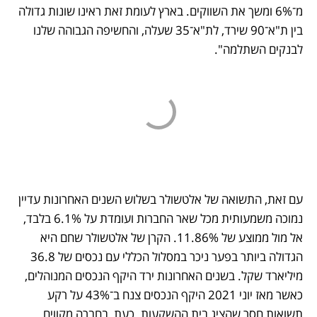
מ־6% ומשך את השווקים. בארץ לעומת זאת ראינו שונות גדולה 
בין ת"א־90 שירד, לת"א־35 שעלה, והחשיפה הגבוהה שלנו 
לבנקים השתלמה".
עם זאת, התשואה של אלטשולר בשלוש השנים האחרונות עדיין 
נמוכה משמעותית מכל שאר החברות ועומדת על 6.1% בלבד, 
אל מול ממוצע של 11.86%. הקרן של אלטשולר שחם היא 
הגדולה ביותר בפער ניכר במסלול הכללי עם נכסים של 36.8 
מיליארד שקל. בשנים האחרונות ירד היקף הנכסים המנוהלים, 
כאשר מאז יוני 2021 היקף הנכסים צנח ב־43% על רקע 
תשואות חסר שהציג בית ההשקעות. כעת, בחברה מקווים 