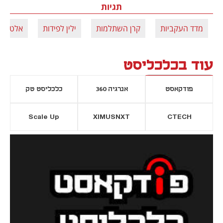
תגיות
מדד העקביות
קרן השתלמות
ילין לפידות
אלטשול
עוד בכלכליסט
פודקאסט
אנרגיה 360
כלכליסט טק
Scale Up
XIMUSNXT
CTECH
יסייה חדשה
נפתח בכרטיסייה חדשה