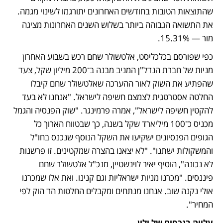
שהתוצאות הטובות בחודשים האחרונים יתורגמו לשינוי מגמה. 
את התשואה הגבוהה ביותר בשלוש השנים האחרונות מציגה 
מור — 15.31%.
כפי שפורסם בכלכליסט, אלטשולר שחם רכש בשבוע האחרון 
מניות של חברת הנדל"ן המניב מבנה ב־200 מיליון שקל, צעד 
שהפתיע את השוק לאור ההערכה שאלטשולר שחם קיבלו 
החלטה אסטרטגית לצמצם חשיפה לישראל. "אנחנו לא בעד 
להקטין חשיפה לישראל", אמרה פרמינגר. "שוק הפנסיה והגמל 
מכניס כ־100 מיליארד שקל בשנה, כך שבטווח הארוך כל 
הגופים הפנסיונים ישקיעו את השקל הנוסף שנכנס בחו"ל 
והמשקולות ישתנו". "לא יצאנו בהצרה שמקטינים. זו פרשנות 
לא נכונה", הוסיף יאיר לוינשטיין, מנכ"ל אלטשולר שחם 
פיננסים. "מכרנו מניות ישראליות וגם קנינו. ואת אלו שמכרנו 
אולי נקנה שוב. אנחנו מנתחים ומקבלים החלטות הד הוק לפי 
המחיר".
עלייה בנכסים של ילין