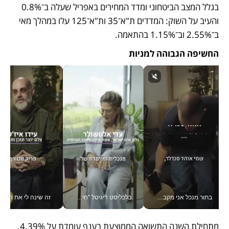
בגלל המצב הביטחוני ומדד המחירים באפריל שעלה ב־0.8% 
והעיב על השוק: המדדים ת"א־35 ות"א־125 עלו במהלך מאי 
ב־2.55% וב־1.15% בהתאמה.
החשיפה הגבוהה למניות
בתור מנכל אני מקבל מאות החלטות ביום, וה- Galaxy Z Fold8 Ultra עוזר לי לחתוך אותן מהר יותר_v
כלכליסט דיגיטל "חינוך הוא המשימה של החיים שלי"_v
זה שינה לי את החיים: 
מתחילת השנה התשואה הממוצעת בענף עומדת על 4.39%. 