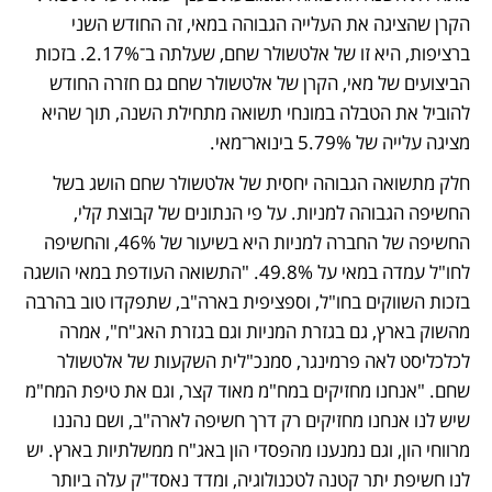
הקרן שהציגה את העלייה הגבוהה במאי, זה החודש השני 
ברציפות, היא זו של אלטשולר שחם, שעלתה ב־2.17%. בזכות 
הביצועים של מאי, הקרן של אלטשולר שחם גם חזרה החודש 
להוביל את הטבלה במונחי תשואה מתחילת השנה, תוך שהיא 
מציגה עלייה של 5.79% בינואר־מאי. 
חלק מתשואה הגבוהה יחסית של אלטשולר שחם הושג בשל 
החשיפה הגבוהה למניות. על פי הנתונים של קבוצת קלי, 
החשיפה של החברה למניות היא בשיעור של 46%, והחשיפה 
לחו"ל עמדה במאי על 49.8%. "התשואה העודפת במאי הושגה 
בזכות השווקים בחו"ל, וספציפית בארה"ב, שתפקדו טוב בהרבה 
מהשוק בארץ, גם בגזרת המניות וגם בגזרת האג"ח", אמרה 
לכלכליסט לאה פרמינגר, סמנכ"לית השקעות של אלטשולר 
שחם. "אנחנו מחזיקים במח"מ מאוד קצר, וגם את טיפת המח"מ 
שיש לנו אנחנו מחזיקים רק דרך חשיפה לארה"ב, ושם נהננו 
מרווחי הון, וגם נמנענו מהפסדי הון באג"ח ממשלתיות בארץ. יש 
לנו חשיפת יתר קטנה לטכנולוגיה, ומדד נאסד"ק עלה ביותר 