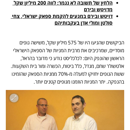
הלחץ של תשובה לא נגמר: לווה 200 מיליון שקל 
מדויטש ובירם
דויטש ובירם במגעים להקמת ספאק ישראלי, צחי 
סולטן ומולי אדן בעקבותיהם
הביקושים שהגיעו היו של 575 מיליון שקל, משישה גופים 
מוסדיים, שמרכיבים את מרבית המניות של הספאק הישראלי 
הראשון שהונפק היום: לכלכליסט נודע כי מדובר בהראל, 
אלטשולר שחם, מגדל, כלל ביטוח, הכשרה ומור בית השקעות. 
ששת הגופים יחזיקו למעלה מ-70% ממניות הספאק שהזמינו 
בהנפקה. יתר המניות הוזמנו מגופים קטנים יותר.