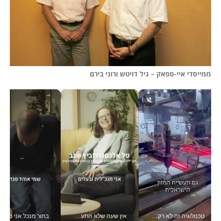
ממייסדי איי-ספאק – גיל דויטש ורוני בירם
טכנולוגיה זה לא רק בהייטק: גם תעשיית המזון הישראלית מאמצת כלי AI, אוטומציה וניתוח דאטה בזמן אמת
אין שעה שלא התעסקתי במשבר - טל אלכסנדרוביץ’ שגב מנהלת משברים תקשורתיים מכל מקום עם ה- Galaxy Z Fold8 Ultra שלה_v
בתור מנכל אני מקבל מאות הח