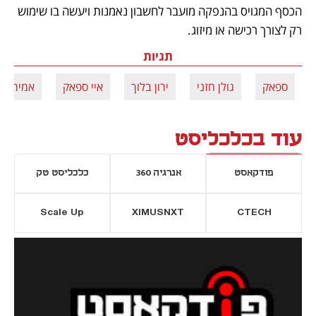
הכסף המגויס בהנפקה מועבר לחשבון נאמנות ויעשה בו שימוש 
רק לצורך רכישה או מיזוג. 
תגיות
ספאק
גולן חזני
ירון בלוך
איי ספאק
אמיר אפ
עוד בכלכליסט
פודקאסט
אנרגיה 360
כלכליסט טק
Scale Up
XIMUSNXT
CTECH
יסייה חדשה
נפתח בכרטיסייה חדשה