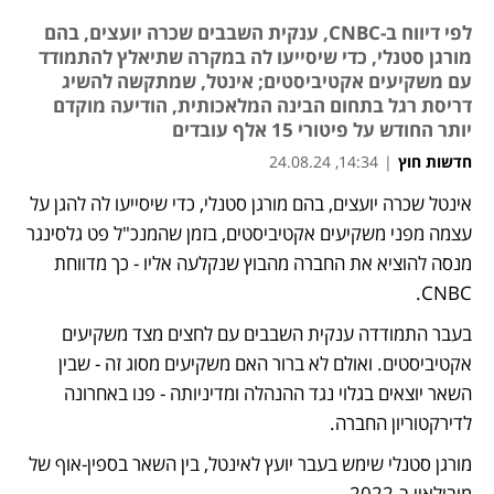
לפי דיווח ב-CNBC, ענקית השבבים שכרה יועצים, בהם
מורגן סטנלי, כדי שיסייעו לה במקרה שתיאלץ להתמודד
עם משקיעים אקטיביסטים; אינטל, שמתקשה להשיג
דריסת רגל בתחום הבינה המלאכותית, הודיעה מוקדם
יותר החודש על פיטורי 15 אלף עובדים
חדשות חוץ
|
14:34, 24.08.24
אינטל שכרה יועצים, בהם מורגן סטנלי, כדי שיסייעו לה להגן על 
נפתח בכרטיסייה חדשה
נפתח בכרטיסייה חדשה
נפתח בכרטיסייה חדשה
עצמה מפני משקיעים אקטיביסטים, בזמן שהמנכ"ל פט גלסינגר 
מנסה להוציא את החברה מהבוץ שנקלעה אליו - כך מדווחת 
CNBC. 
בעבר התמודדה ענקית השבבים עם לחצים מצד משקיעים 
אקטיביסטים. ואולם לא ברור האם משקיעים מסוג זה - שבין 
השאר יוצאים בגלוי נגד ההנהלה ומדיניותה - פנו באחרונה 
לדירקטוריון החברה.
מורגן סטנלי שימש בעבר יועץ לאינטל, בין השאר בספין-אוף של 
מובילאיי ב-2022.