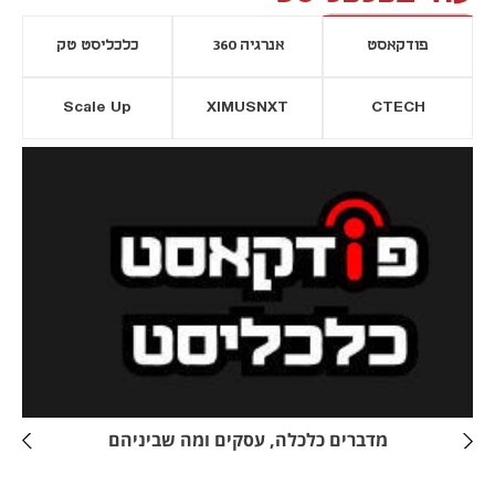
פודקאסט
אנרגיה 360
כלכליסט טק
Scale Up
XIMUSNXT
CTECH
יסייה חדשה
נפתח בכרטיסייה חדשה
מדברים כלכלה, עסקים ומה שביניהם