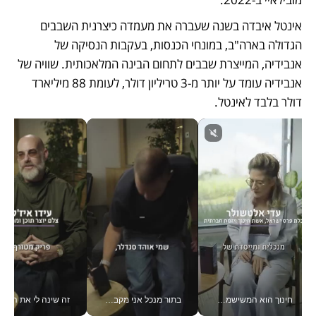
אינטל איבדה בשנה שעברה את מעמדה כיצרנית השבבים 
הגדולה בארה"ב, במונחי הכנסות, בעקבות הנסיקה של 
אנבידיה, המייצרת שבבים לתחום הבינה המלאכותית. שוויה של 
אנבידיה עומד על יותר מ-3 טריליון דולר, לעומת 88 מיליארד 
דולר בלבד לאינטל.
חינוך הוא המשישמה של החיים שלי - V
בתור מנכל אני מקבל מאות החלטות ביום, וה- Galaxy Z Fold8 Ultra עוזר לי לחתוך אותן מהר יותר_v
זה שינה לי את החיים: 