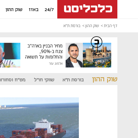
24/7
באזז
שוק ההון
דף הבית
שוק ההון
בורסת ת"א
מחיר הבניין בארה"ב
צנח ב-90%,
כלכליסט
דיגיטל
והחלומות על תשואה
גבוהה התנפצו
אלמוג עזר
שוק ההון
בורסת ת"א
שווקי חו"ל
מט"ח וסחורות