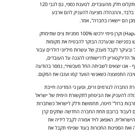
ייתכן שהאפאג לויד תקים אופרציה בארץ ותקלוט חלק מהעובדים. לטענת כספי, גם לגבי 120 
העובדים שיישארו ההתחייבות היא לשנה בלבד, וההנהלה מציעה להעניק להם ארבע 
כן הם יישארו בחברה", אמר.
במסגרת העסקה, האפאג־לויד (Hapag-Lloyd) וקרן פימי ירכשו 100% ממניות צים שתימחק 
מבורסת ניו יורק (NYSE). ועד החברה דרש בפגישה שנערכה הבוקר להבטיח את מקומות 
התעסוקה של אלף עובדי החברה בישראל ובעיקר לקבל מענק של עשרות מיליוני דולרים עבור 
העסקה. ״בעקבות התייחסות לא רצינית של הדירקטוריון לדרישותינו להגנה על העובדים, 
ומכירת החברה מאחורי גבנו ללא כל שיתוף - אנו יוצאים לשביתה החל מעכשיו״, נמסר בהודעה 
יבה התפוצצה כשאנשי הוועד קמו ועזבו את המקום.
כספי הוביל בחודש האחרון מאבק נגד מכירת החברה לגורמים זרים, וטען כי המדינה חייבת 
לשמור על צים כחברה ישראלית, וכמי שיכולה להעניק את הביטחון לתקשורת הימית של ישראל 
בתקופות מלחמה. צים ייבאה במלחמת "חרבות ברזל" חיטה, תחמושת ודלק לישראל כשחברות 
זרות נמנעו מלשוט לכאן. עובדי צים צפויים לעבוד ברובם תחת החברה החדשה שתקים קרן 
פימי שהחלק שלה בעסקה היא הפעילות הישראלית. האפאג לויד אמורה לקבל לידיה את 
הנתיבים בחו"ל, בעיקר מהמזרח לאמריקה ואת הספינות החכורות בעוד שפימי תקבל את 