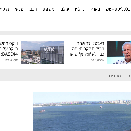
כלכליסט-טק
בארץ
נדל"ן
עולם
משפט
רכב
פנאי
מוסף
באלטשולר שחם
וויקס ממש
מפיקים לקחים: "זה
ביוקר על ר
כבר לא 'וואן מן' שואו
44
של גילעד"
אלמוג עזר
סופי שולמן
מיליון דולר
מדדים