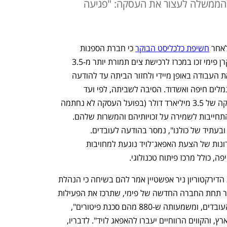
 מהממשלה לעצור את העסקה: "פגיעה
אחר 
חשיפת כלכליסט הבוקר
 כי חברת הספנות 
הגרמנית האפאג־לויד (Hapag-Lloyd) וקרן פימי זכו במכרז לרכישת צים תמורת יותר מ-3.5 
מיליארד דולר. העובדים התבקשו לעזוב את העבודה באופן מיידי ולחזור הביתה עד להודעה 
חדשה, והאוניות של צים תקועות כרגע בנמלים חיפה ואשדוד. הסיבה לשביתה, לפי ועד 
העובדים, היא שהדירקטוריון חתם על עסקה של 3.5 מיליארד דולר (בפועל העסקה לא נחתמה 
עדיין) ללא התייעצות עם העובדים וללא התחייבות לשמירה על זכויותיהם והמשרות שלהם. 
"אנחנו לא משחק. מדובר באלף משפחות ובעתיד של כולנו", נמסר בהודעה לעובדים. 
ממקורבים לדירקטוריון נמסר כי אחד היתרונות של הצעת האפאג־לויד נוגעת למחויבות 
ה, כולל מרכז פיתוח טכנולוגי.
לדברי יו"ר ועד עובדי צים, אורן כספי, נציג הדירקטוריון ניר אפשטיין אמר להם בשיחה כי הנהלת 
החברה מציעה רק ל-120 עובדים להישאר תחת החברה החדשה של פימי, שתרכז את הפעילות 
הישראלית. "זו התפתחות קשה מבחינת העובדים, ומשמעותה ש-880 מהם סכנת פיטורים", 
אמר כספי. "הפעילות ההפסדית תישאר בארץ, והקווים הרווחיים יעברו להאפאג לויד". לדבריו, 