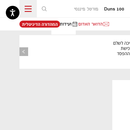
Duns 100
פורטל פיננסי
נפתח בכרטיסייה חדשה
הדואר האדום
ועידות
המהדורה הדיגיטלית
יכה לשלם
כישת
BASE: ההפסד
הרבעוני זינק ל-76