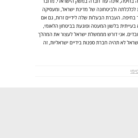
יהב: "חברת הספנות 'צים', שמקום מושבה בחיפה, אינה עוד חברה במשק הישראלי. מדובר 
בחברה שיש לקיומה משמעות אסטרטגית לכלכלתה ולביטחונה של מדינת ישראל, ומעסיקה 
של אלפי עובדים - חלק גדול מהם מתגורר בחיפה. העברת הבעלות שלה לידיים זרות, גם אם 
בתווך נמצאת קרן השקעות ישראלית, היא בעייתית בלשון המעטה ופוגעת בביטחון הלאומי, 
ועלולה גם להוביל לפיטוריהם של אלפי עובדים. אני דורש מממשלת ישראל לעצור את המהלך 
ולמנוע את המכירה - לא ייתכן שבמדינת ישראל לא תהיה חברת ספנות בידיים ישראליות, זה 
ימי