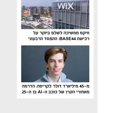
וויקס ממשיכה לשלם ביוקר על
רכישת BASE44: ההפסד הרבעוני
זינק ל-76 מיליון דולר
מ-45 מיליארד דולר לקריסה: הדרמה
מאחורי הקרן של כוכב ה-AI בן ה-25