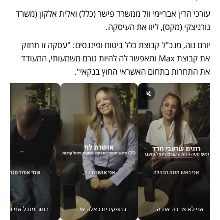
עורכי הדין אבריימי וול ממשרד פישר (כלל) ואלית אלקון (משרד 
גורניצקי (מקס), ליוו את העיסקה.
יורם נוה, מנכ"ל קבוצת כלל ביטוח ופיננסים: "עסקה זו תחזק 
את קבוצת Max ותאפשר לה להיות גורם משמעותי, המעודד 
את התחרות בתחום האשראי החוץ בנקאי". 
אני לא צריכה את המשרד: רונית שרעבי-חדד מנהלת ארגון של 30000 עובדים מכל מקום_v
בתפקידים כאלה אי אפשר לחכות: אושרת לוי מניעה השקעות ענק מהטלפון_v
בתור מנכל אני מקבל מאות הח