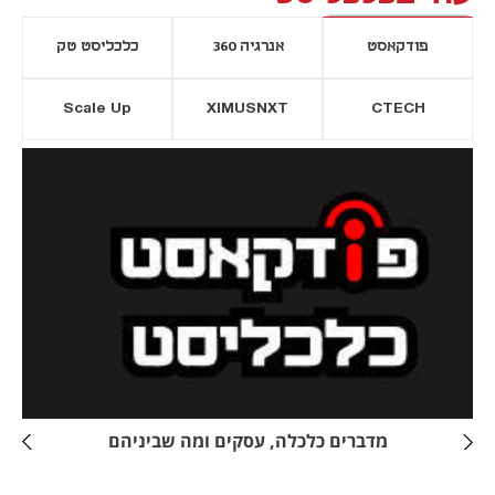
פודקאסט
אנרגיה 360
כלכליסט טק
Scale Up
XIMUSNXT
CTECH
יסייה חדשה
נפתח בכרטיסייה חדשה
מדברים כלכלה, עסקים ומה שביניהם