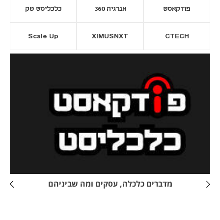
פודקאסט
אנרגיה 360
כלכליסט טק
Scale Up
XIMUSNXT
CTECH
יסייה חדשה
נפתח בכרטיסייה חדשה
מדברים כלכלה, עסקים ומה שביניהם