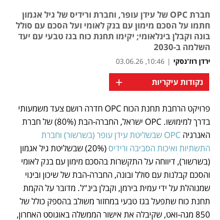
חברת OPC של עידן עופר, וחברת ורידיס של גיל אגמון
חתמו על הסכם מימון עם בנק לאומי ועל הסכם עם סולל
בונה וקבלן בינלאומי; יקימו תחנת כוח בגז טבעי עם יעד
השלמה ב-2030
ירדן רוז'נסקי
|
10:46, 03.06.26
+
נקודות עיקריות
פרויקט הרחבת תחנת הכוח OPC חדרה רושם צעד משמעותי 
נפתח בכרטיסייה חדשה
בדרך למימושו. OPC ישראל, החברה-הבת (80%) של חברת 
האנרגיה 
OPC שבשליטת עידן עופר (בשרשור) וחברת 
התשתיות ואיכות הסביבה ורידיס
 (20%) שבשליטת גיל אגמון 
(בשרשור), דיווחה על התקשרות בהסכם מימון עם בנק לאומי 
והסכם קבלנות עם סולל ובונה, החברה-הבת של שיכון ובינוי 
שמנוהלת על ידי עמית בירמן, וקבלן בינ"ל. מדובר על הקמת 
תחנת כוח שתפעל בגז טבעי במחזור משולב בהספק כולל של 
850 מגה-ואט, שקיבלה את אישור הממשלה באוגוסט האחרון, 