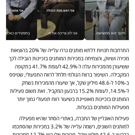
חינוך הוא המשישמה של החיים שלי - V
אני לא צריכה את המשרד: רונית שרעבי-חדד מנהלת ארגון של 30000 עובדים מכל מקום_v
בתפקידים כאלה אי אפשר לח
התרחבות חנויות דלתא מותגים גררו עלייה של 20% בהוצאות 
מכירה ושיווק, והצמיחה במכירות המותגים בזכיינות הובילה לכך 
ששיעורן מהמכירות עלה ל-42.9% לעומת 41.7% בתקופה 
המקבילה. השיפור ברווח הגולמי חלחל לרווח התפעולי, שטיפס 
ב-10% ל-48.6 מיליון שקל, אך שיעורו מהמכירות נשחק 
ל-14.5%, לעומת 15.2% ברבעון המקביל. זאת משום פעילות 
המותגים בזכיינות מאופיינת בשיעור רווח תפעולי נמוך יותר 
מפעילות המותגים בבעלות.
פעילות האונליין של החברה, באתרי הסחר שהיא מפעילה 
למותגים השונים, רשמה עלייה של 3.2% במכירות שהסתכמו 
ברבעון ב-42.6 מיליון שקל. מכירות אלו היוו 12.7% ממכירות 