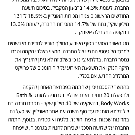
החברה, לעומת 14.3% ברבעון המקביל. בסיכום תשעת 
החודשים הראשונים צמחו מכירות האונליין ב-18.5% ל־131 
מיליון שקל, נתח של 14.7% ממכירות החברה, לעומת 13.6% 
בתקופה המקבילה אשתקד.
מזג האוויר הסוער בסוף השבוע החולף הוביל לחדירת מי גשמים 
למרכז הלוגיסטי החדש של החברה, המצוי בשלבי הקמה וטרם 
נמסר לחברה. בדלתא ציינו כי בשלב זה לא ניתן להעריך את 
היקף הנזק ואת השפעת האירוע על לוח הזמנים של פרויקט 
המרלו"ג החדש, אם בכלל.
בהמשך להסכם זיכיון שחתמה בפברואר האחרון להקמה 
ולהפעלת 20 חנויות ואתר אונליין בגרמניה למותג Bath & 
Body Works, בהשקעה של 40 מיליון שקל - תפתח חברה בת 
של דלתא מותגים עד סוף השנה את אתר האונליין, שיופעל גם 
במדינות שכנות: צרפת, הולנד, בלגיה ואוסטריה. בנוסף, חתמה 
החברה על שלושה הסכמי שכירות לחנויות בגרמניה, שייפתחו 