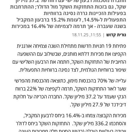
החברה מסכמת רבעון שלישי עם רווח של 37.2 מיליון
שקל, גם בזכות התחזקות השקל מול הדולר; ההתרחבות
בפעילות הזכיינות גררה נסיגה ברווחיות
התפעולית ל-14.5%, לעומת 15.2% ברבעון המקביל
בשנה שעברה - אך תרמה לצמיחה של 16.4% במכירות
נורית קדוש
|
11:55, 18.11.25
פתיחת 19 חנויות חדשות מתחילת השנה וצמיחה אורגנית 
הקפיצו את מכירות דלתא מותגים, שבשילוב עם ההשפעה 
החיובית של התחזקות השקל, חתמה את הרבעון השלישי עם 
שיפור ברווחיות הגולמית, לצד נסיגה ברווחיות התפעולית. 
עלייה של 70% בהכנסות מימון, כתוצאה מהכנסות מהפרשי 
שער לאור התחזקות השקל, תרמה לקפיצה של 22% ברווח 
הנקי שעמד על 37.2 מיליון שקל. החברה הכריזה על חלוקת 
דיבידנד של 27.9 מיליון שקל.
מכירות הקבוצה צמחו ב-16.4% ביחס לרבעון המקביל, 
והסתכמו 336.2 מיליון שקל.  התחזקות השקל ביחס לדולר 
וירידה בעלויות הובלה (בקיזוז הסטת חלק ממכירות העונה 