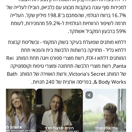
למכירות סוף עונה בעקבות מבצע עם כלביא), הובילו לעלייה של 
16.7% ברווח הגולמי, שהסתכם ב־198.8 מיליון שקל. העלייה 
תרמה לשיפור הרווחיות הגולמית ל-59.2% מהמכירות, לעומת 
59% ברבעון המקביל אשתקד. 
דלתא מותגים שפועלת בעיקר בשוק המקומי - ובשליטת קבוצת 
דלתא גליל - מחזיקה ברשתות הלבשת בית והפנאי תחת 
המותגים דלתא ו-FIX, רשת מוצרי ספורט ויוגה תחת המותג Rei 
Panta, רשת מוצרי הלבשה תחתונה ומוצרי טיפוח וקוסמטיקה 
של המותג Victoria's Secret, ורשת האווירה של המותג Bath 
& Body Works, בפריסה ארצית של 240 חנויות. 