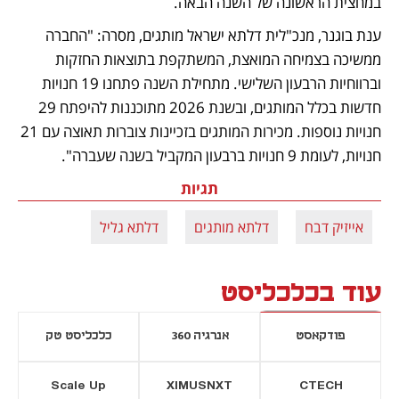
במחצית הראשונה של השנה הבאה.
ענת בוגנר, מנכ"לית דלתא ישראל מותגים, מסרה: "החברה 
ממשיכה בצמיחה המואצת, המשתקפת בתוצאות החזקות 
וברווחיות הרבעון השלישי. מתחילת השנה פתחנו 19 חנויות 
חדשות בכלל המותגים, ובשנת 2026 מתוכננות להיפתח 29 
חנויות נוספות. מכירות המותגים בזכיינות צוברות תאוצה עם 21 
חנויות, לעומת 9 חנויות ברבעון המקביל בשנה שעברה". 
תגיות
אייזיק דבח
דלתא מותגים
דלתא גליל
עוד בכלכליסט
פודקאסט
אנרגיה 360
כלכליסט טק
Scale Up
XIMUSNXT
CTECH