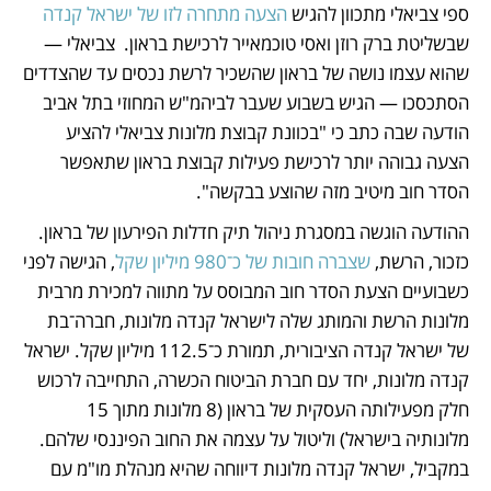
ספי צביאלי מתכוון להגיש 
הצעה מתחרה לזו של ישראל קנדה
שבשליטת ברק רוזן ואסי טוכמאייר לרכישת בראון.  צביאלי — 
שהוא עצמו נושה של בראון שהשכיר לרשת נכסים עד שהצדדים 
הסתכסכו — הגיש בשבוע שעבר לביהמ"ש המחוזי בתל אביב 
הודעה שבה כתב כי "בכוונת קבוצת מלונות צביאלי להציע 
הצעה גבוהה יותר לרכישת פעילות קבוצת בראון שתאפשר 
הסדר חוב מיטיב מזה שהוצע בבקשה". 
ההודעה הוגשה במסגרת ניהול תיק חדלות הפירעון של בראון. 
כזכור, הרשת, 
שצברה חובות של כ־980 מיליון שקל
, הגישה לפני 
כשבועיים הצעת הסדר חוב המבוסס על מתווה למכירת מרבית 
מלונות הרשת והמותג שלה לישראל קנדה מלונות, חברה־בת 
של ישראל קנדה הציבורית, תמורת כ־112.5 מיליון שקל. ישראל 
קנדה מלונות, יחד עם חברת הביטוח הכשרה, התחייבה לרכוש 
חלק מפעילותה העסקית של בראון (8 מלונות מתוך 15 
מלונותיה בישראל) וליטול על עצמה את החוב הפיננסי שלהם. 
במקביל, ישראל קנדה מלונות דיווחה שהיא מנהלת מו"מ עם 