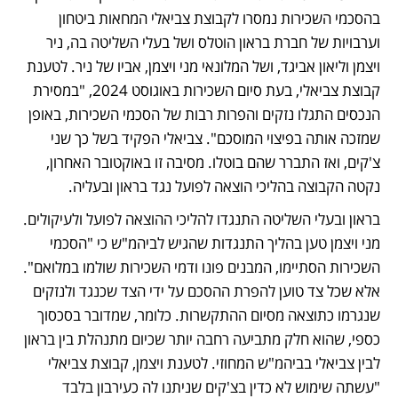
בהסכמי השכירות נמסרו לקבוצת צביאלי המחאות ביטחון 
וערבויות של חברת בראון הוטלס ושל בעלי השליטה בה, ניר 
ויצמן וליאון אביגד, ושל המלונאי מני ויצמן, אביו של ניר. לטענת 
קבוצת צביאלי, בעת סיום השכירות באוגוסט 2024, "במסירת 
הנכסים התגלו נזקים והפרות רבות של הסכמי השכירות, באופן 
שמזכה אותה בפיצוי המוסכם". צביאלי הפקיד בשל כך שני 
צ'קים, ואז התברר שהם בוטלו. מסיבה זו באוקטובר האחרון, 
נקטה הקבוצה בהליכי הוצאה לפועל נגד בראון ובעליה. 
בראון ובעלי השליטה התנגדו להליכי ההוצאה לפועל ולעיקולים. 
מני ויצמן טען בהליך התנגדות שהגיש לביהמ"ש כי "הסכמי 
השכירות הסתיימו, המבנים פונו ודמי השכירות שולמו במלואם". 
אלא שכל צד טוען להפרת ההסכם על ידי הצד שכנגד ולנזקים 
שנגרמו כתוצאה מסיום ההתקשרות. כלומר, שמדובר בסכסוך 
כספי, שהוא חלק מתביעה רחבה יותר שכיום מתנהלת בין בראון 
לבין צביאלי בביהמ"ש המחוזי. לטענת ויצמן, קבוצת צביאלי 
"עשתה שימוש לא כדין בצ'קים שניתנו לה כעירבון בלבד 