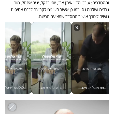
וההסדרים: עורכי הדין איתן ארז, יוסי בנקל, יניב אינסל, מור 
נרדיה ושלמה נס. כמו כן אישר השופט לקבוצה לכנס אסיפות 
נושים לצורך אישור ההסדר שמציעה הרשת. 
בתור מנכל אני מקבל מאות החלטות ביום, וה- Galaxy Z Fold8 Ultra עוזר לי לחתוך אותן מהר יותר_v
חינוך הוא המשישמה של החיים שלי - V
כלכליסט דיגיטל