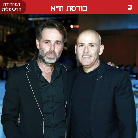
המהדורה
בורסת ת"א
הדיגיטלית