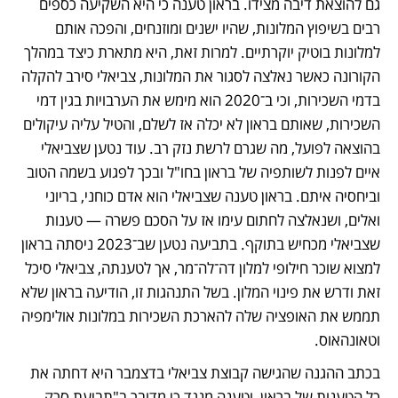
גם להוצאת דיבה מצידו. בראון טענה כי היא השקיעה כספים 
רבים בשיפוץ המלונות, שהיו ישנים ומוזנחים, והפכה אותם 
למלונות בוטיק יוקרתיים. למרות זאת, היא מתארת כיצד במהלך 
הקורונה כאשר נאלצה לסגור את המלונות, צביאלי סירב להקלה 
בדמי השכירות, וכי ב־2020 הוא מימש את הערבויות בגין דמי 
השכירות, שאותם בראון לא יכלה אז לשלם, והטיל עליה עיקולים 
בהוצאה לפועל, מה שגרם לרשת נזק רב. עוד נטען שצביאלי 
איים לפנות לשותפיה של בראון בחו"ל ובכך לפגוע בשמה הטוב 
וביחסיה איתם. בראון טענה שצביאלי הוא אדם כוחני, בריוני 
ואלים, ושנאלצה לחתום עימו אז על הסכם פשרה — טענות 
שצביאלי מכחיש בתוקף. בתביעה נטען שב־2023 ניסתה בראון 
למצוא שוכר חילופי למלון דה־לה־מר, אך לטענתה, צביאלי סיכל 
זאת ודרש את פינוי המלון. בשל התנהגות זו, הודיעה בראון שלא 
תממש את האופציה שלה להארכת השכירות במלונות אולימפיה 
וטאונהאוס. 
בכתב ההגנה שהגישה קבוצת צביאלי בדצמבר היא דחתה את 
כל הטענות של בראון, וטענה מנגד כי מדובר ב"תביעת סרק 