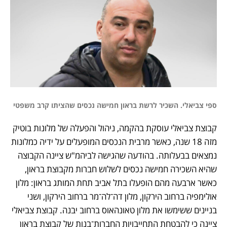
ספי צביאלי. השכיר לרשת בראון חמישה נכסים שהציתו קרב משפטי
קבוצת צביאלי עוסקת בהקמה, ניהול והפעלה של מלונות בוטיק 
מזה 18 שנה, כאשר מרבית הנכסים המופעלים על ידיה כמלונות 
נמצאים בבעלותה. בהודעה שהגישה לביהמ"ש ציינה הקבוצה 
שהיא השכירה חמישה נכסים לשלוש חברות מקבוצת בראון, 
כאשר ארבעה מהם הופעלו בתל אביב תחת המותג בראון: מלון 
אולימפיה ברחוב הירקון, מלון דה־לה־מר ברחוב הירקון, ושני 
בניינים ששימשו את מלון טאונהאוס ברחוב יבנה. קבוצת צביאלי 
ציינה כי להבטחת התחייבויות החברות־בנות של קבוצת בראון 