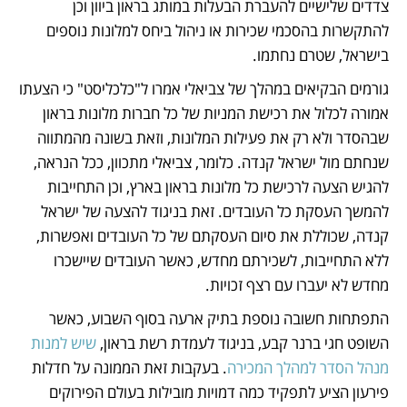
צדדים שלישיים להעברת הבעלות במותג בראון ביוון וכן 
להתקשרות בהסכמי שכירות או ניהול ביחס למלונות נוספים 
בישראל, שטרם נחתמו. 
גורמים הבקיאים במהלך של צביאלי אמרו ל"כלכליסט" כי הצעתו 
אמורה לכלול את רכישת המניות של כל חברות מלונות בראון 
שבהסדר ולא רק את פעילות המלונות, וזאת בשונה מהמתווה 
שנחתם מול ישראל קנדה. כלומר, צביאלי מתכוון, ככל הנראה, 
להגיש הצעה לרכישת כל מלונות בראון בארץ, וכן התחייבות 
להמשך העסקת כל העובדים. זאת בניגוד להצעה של ישראל 
קנדה, שכוללת את סיום העסקתם של כל העובדים ואפשרות, 
ללא התחייבות, לשכירתם מחדש, כאשר העובדים שיישכרו 
מחדש לא יעברו עם רצף זכויות.  
התפתחות חשובה נוספת בתיק ארעה בסוף השבוע, כאשר 
השופט חגי ברנר קבע, בניגוד לעמדת רשת בראון, 
שיש למנות 
מנהל הסדר למהלך המכירה
. בעקבות זאת הממונה על חדלות 
פירעון הציע לתפקיד כמה דמויות מובילות בעולם הפירוקים 