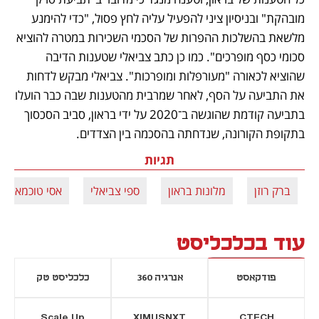
מובהקת" ובניסיון ציני להפעיל עליה לחץ פסול, "כדי להימנע 
מלשאת בהשלכות ההפרות של הסכמי השכירות במטרה להוציא 
סכומי כסף מופרכים". כמו כן כתב צביאלי שטענות הדיבה 
שהוציא לכאורה "מעורפלות ומופרכות". צביאלי מבקש לדחות 
את התביעה על הסף, לאחר שמרבית מהטענות שבה כבר הועלו 
בתביעה קודמת שהוגשה ב־2020 על ידי בראון, סביב הסכסוך 
בתקופת הקורונה, שנדחתה בהסכמה בין הצדדים. 
תגיות
ברק רוזן
מלונות בראון
ספי צביאלי
אסי טוכמאייר
עוד בכלכליסט
פודקאסט
אנרגיה 360
כלכליסט טק
Scale Up
XIMUSNXT
CTECH