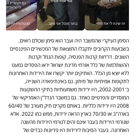
זה שינה לי את החיים: איך עידו איז'ק הופך את הסמארטפון לכלי צילום מקצועי_v
בתור מנכל אני מקבל מאות החלטות ביום, וה- Galaxy Z Fold8 Ultra עוזר לי לחתוך אותן מהר יותר_v
טכנולוגיה זה לא רק בהייטק: גם תעשיי
הסימן העיקרי שהמשבר היה ועבר הוא סימן שכולם רואים. 
בשבועות הקרובים יתקבלו התוצאות של המכשירים הפיננסיים 
השונים. דו"חות קרנות הפנסיה, קופות הגמל וקרנות 
ההשתלמות של כלל אזרחי מדינת ישראל יראו הפסדים כמעט 
ללא יוצא מן הכלל. הוותיקים יותר יקשרו את הירידות האחרונות 
לתקופות אמיתיות של מיתון. גם באינתיפאדה השנייה, 
ב־2002-2001, היו ירידות משמעותיות בתיקי ההשקעות 
המוסדיים והפרטיים כאחד. גם במשבר הנדל"ן האמריקאי של 
2008 היו ירידות כלליות. באותם מקרים תיק מעורב של 60/40 
בארה"ב או 70/30 בארץ הראה ירידות, ממש כמו 2022. אלא 
שגורמי הירידות בעבר אינם זהים לגורמי הירידות מהשנה 
האחרונה. בעבר הסיבות לירידות היו פדיונות כבדים של 