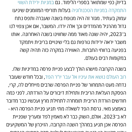
בדיוק כפי שמתואר בספרי הלימוד. גם 
במניות ירידת השווי 
התמקדה במניות הטכנולוגיה
 בעלות תזרימי המזומנים שיגיעו 
עמוק בעתיד. מגזר זה היה מנופח בשנה שעברה ותפס נתח 
גדול מהרגיל מהמדדים וכך אלה ירדו. המשבר, אם אכן צפוי לנו 
ב־2023, יהיה שונה מאוד ממה שחווינו בשנה האחרונה. אותו 
משבר יראה ירידות גורפות גם בלי שינויים בריבית ויתמקד 
בפגיעה ברווחי החברות. האווירה במקרה כזה תהיה קשה 
במקומות רבים בעולם.
בשנה הקרובה מישהו הולך לבצע פניית פרסה במדיניות שלו. 
רוב העולם נושא את עיניו אל עבר יו"ר הפד
, ובכל חודש שעובר 
נדחה מעט התמחור של פניית הפרסה שרבים מייחלים לה, קרי, 
הפסקת העלאת הריבית ותחילת דיבורים על הורדתה. לפני כמה 
חודשים הורדת הריבית תומחרה לתחילת מרץ ועכשיו כבר מדובר 
באמצע מאי. גרסת הפד לשאלה מתי תגיע פניית הפרסה היא - 
לא ב־2023. אולם, השוק כבר לא מאמין לפד ומעריך שפניית 
הפרסה אכן תגיע במהלך השנה הקרובה. הזיכרון של המשקיעים 