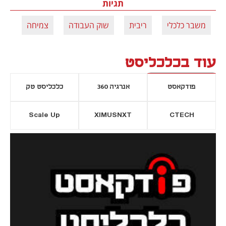
תגיות
משבר כלכלי
ריבית
שוק העבודה
צמיחה
עוד בכלכליסט
פודקאסט
אנרגיה 360
כלכליסט טק
Scale Up
XIMUSNXT
CTECH
יסייה חדשה
נפתח בכרטיסייה חדשה