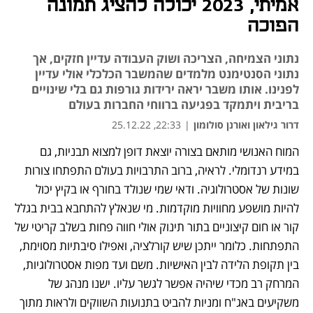
אמיתי, 2023 יכולה להציג תמונה
הפוכה
נתוני הצמיחה, הצריכה ושוק העבודה עדיין חזקים, אך
נתוני הסנטימנט מלמדים שהמשבר הכלכלי אולי עדיין
לפנינו. אותו משבר יראה ירידות גורפות גם בלי שינויים
בריבית ויתמקד בפגיעה ברווחי החברות בעולם
דרור גילאון ואורנן סולומון
|
22:33, 25.12.22
המוח האנושי מותאם בצורה יוצאת דופן למצוא תבניות, גם 
נפתח בכרטיסייה חדשה
נפתח בכרטיסייה חדשה
נפתח בכרטיסייה חדשה
נפתח בכרטיסייה חדשה
נפתח בכרטיסייה חדשה
נפתח בכרטיסייה חדשה
במידע רנדומלי. לראיה, ברוב התרבויות בעולם התפתחו צורות 
שונות של אסטרולוגיה. ודאי שמי שנולד בחורף או בקיץ יכול 
להיות מושפע מחוויות מוקדמות. מי שנאלץ להתחבא בבית בגלל 
קור או חום קיצוניים בתור תינוק אולי חווה פחות בשלב קריטי של 
התפתחות. כלומר ייתכן שיש קורלציה, ואפילו סיבתיות מסוימת, 
בין תקופת הלידה לבין האישיות. משם ועד מפות אסטרולוגיות, 
המרחק רב מכדי שיהיה אפשר לגשר עליו. ישנו מנהג של 
משקיעים באג"ח ומניות להביט בתנועות השווקים ולראות מתוך 