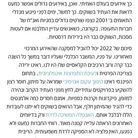
כך אירועים בעולם האמיתי. ואכן, באירועים גדולים אפשר כמעט 
לראות את העתיד בשווקים. כך למשל, ימים לפני פיגוע מגדלי 
התאומים ב־2001 נצפו שורטים גדולים במניות ואג"ח של 
חברות התעופה. בקורונה, כשאנשים עדיין התלבטו אם לעטות 
מסכות, השווקים כבר היו בירידות דרסטיות.
סיכום של 2022 יכול להוביל למסקנה שהאירוע המרכזי 
מאחורינו. על פניו, המשבר הכלכלי שעליו דובר במשך כל השנה 
כבר קרה ורוב הרכיבים הקלאסיים שלו היו לנו. ראינו ירידה 
בצריכה הפרטית ו
דעיכת התפרצות אינפלציונית
. בתחום 
הפיננסי ראינו 
היפוך עקום אגרסיבי
 שמראה על מיתון, חוסר רצון 
להשקיע בפרויקטים עתידיים, לחץ מפני העתיד הקרוב ונהירה 
למזומן, פיקדונות וקרנות כספיות. אמנם חסרים כמה אלמנטים 
כדי להגיד שהמיתון חלף, אבל הרואים בשווקים לא יתנו לעובדות 
הללו לבלבל אותם. 
האבטלה המשיכה לרדת
 ורק בדיווחים 
האחרונים הראתה עלייה קטנה מאוד. רווחי החברות כמעט ולא 
נפגעו, האינפלציה לא הספיקה לרדת משמעותית. הריבית 