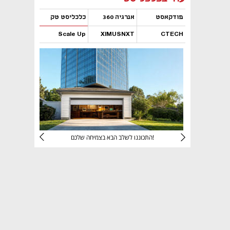
פודקאסט
אנרגיה 360
כלכליסט טק
Scale Up
XIMUSNXT
CTECH
נפתח בכרטיסייה חדשה
נפתח בכרטיסייה חדשה
נפתח בכרטיסייה חדשה
נפתח בכרטיסייה חדשה
יניהם
התכוננו לשלב הבא בצמיחה שלכם!