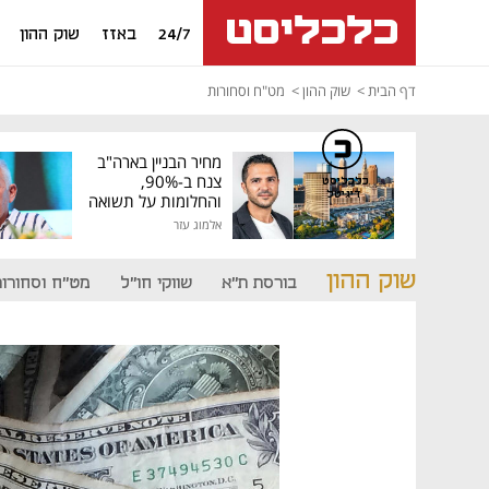
24/7
באזז
שוק ההון
דף הבית
שוק ההון
מט"ח וסחורות
מחיר הבניין בארה"ב
צנח ב-90%,
כלכליסט
דיגיטל
והחלומות על תשואה
גבוהה התנפצו
אלמוג עזר
שוק ההון
בורסת ת"א
שווקי חו"ל
מט"ח וסחורות