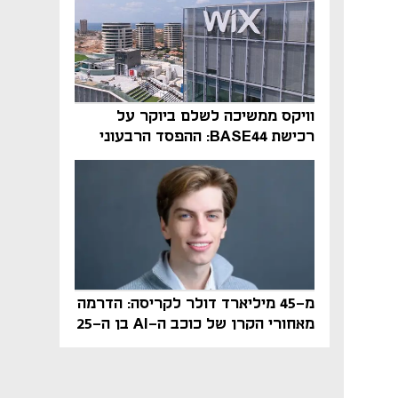
וויקס ממשיכה לשלם ביוקר על
רכישת BASE44: ההפסד הרבעוני
זינק ל-76 מיליון דולר
מ-45 מיליארד דולר לקריסה: הדרמה
מאחורי הקרן של כוכב ה-AI בן ה-25