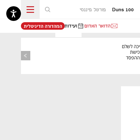
Duns 100
פורטל פיננסי
נפתח בכרטיסייה חדשה
הדואר האדום
ועידות
המהדורה הדיגיטלית
יכה לשלם
כישת
BASE: ההפסד
הרבעוני זינק ל-76