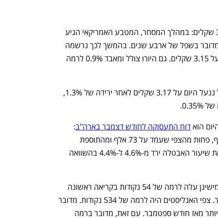
הדולר ירד היום (ו') מתחת לרמה של 3.15 שקלים: במהלך המסחר, המטבע האמריקאי הגיע 
ל-3.148 שקלים לאחר ירידה  של 0.7%. מדובר בשפל של ארבע שנים. בהמשך לכך נרשמה 
התאוששות מסוימת, והדולר עלה מעט מעל 3.15 שקלים. גם היורו צולל ומאבד 0.9% לרמה 
השער היציג של הדולר על פי בנק ישראל ננעל היום על 3.17 שקלים לאחר ירידה של 1.3%, 
ום הוא 
דוח התעסוקה לחודש דצמבר בארה"ב
: 
תוספת המשרות אכזבה ועמדה על 50 אלף, פחות מהצפי שעמד על 73 אלף ומהתוספת 
בנובמבר שתוקנה מטה ל-56 אלף. עם זאת שיעור האבטלה ירד מ-4.6% ל-4.4% בהשוואה 
מדד סנטימנט הצרכנים של אוניברסיטת מישיגן עלה לרמה של 54 נקודות בקריאה ראשונה 
לחודש ינואר לעומת 52.9 נקודות בדצמבר. צפי האנליסטים היה לרמה של 534 נקודות. מדובר 
בעלייה שנייה ברציפות וברמה הגבוהה ביותר מאז חודש ספטמבר. עם זאת, מדובר ברמה 