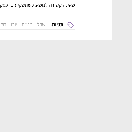
שאינה קשורה לנושא, כשמשקיעים ועסקים 
תגיות:
שקל
מט"ח
יורו
דולר