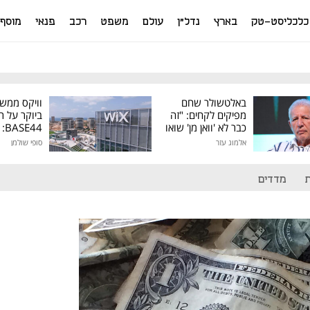
כלכליסט-טק
בארץ
נדל"ן
עולם
משפט
רכב
פנאי
מוסף
באלטשולר שחם
וויקס ממש
מפיקים לקחים: "זה
ביוקר על ר
כבר לא 'וואן מן' שואו
44
של גילעד"
אלמוג עזר
סופי שולמן
מיליון דולר
מדדים