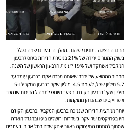
זה שינה לי את החיים: איך עידו איז'ק הופך את הסמארטפון לכלי צילום מקצועי_v
בתפקידים כאלה אי אפשר לחכות: אושרת לוי מניעה השקעות ענק מהטלפון_v
בתור מנכל אני מקבל מאות הח
החברה הציגה נתונים לפיהם במהלך הרבעון נרשמה בכלל 
בשוק המגורים ירידה של 21% במכירת הדירות ביחס לרבעון 
המקביל אשתקד ושל 19% לעומת הרבעון הראשון של השנה.  
המחיר הממוצע של יח"ד שאותה מכרה אקרו ברבעון עומד על 
5.7 מיליון שקל, לעומת 4.5  מיליון שקל ברבעון המקביל ו-5 
מיליון שקל ברבעון הקודם. הפער מיוחס לתמהיל הדירות שנמכר 
ולפרויקטים שבהם הן ממוקמות. 
יותר ממחצית הדירות שנמכרו ברבעון המקביל וברבעון הקודם 
היו בפרויקטים של אקרו בשדרות ירושלים ביפו ובמגדל מזא"ה -  
שסמוך למתחם התעסוקה באזור יצחק שדה בתל אביב. באתרים 