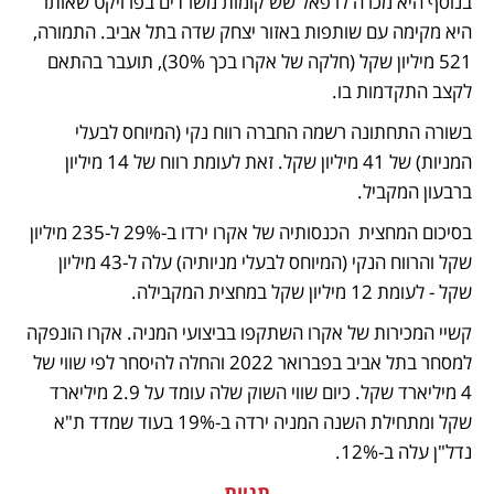
בנוסף היא מכרה לרפאל שש קומות משרדים בפרויקט שאותו 
היא מקימה עם שותפות באזור יצחק שדה בתל אביב. התמורה, 
521 מיליון שקל (חלקה של אקרו בכך 30%), תועבר בהתאם 
לקצב התקדמות בו.
בשורה התחתונה רשמה החברה רווח נקי (המיוחס לבעלי 
המניות) של 41 מיליון שקל. זאת לעומת רווח של 14 מיליון 
ברבעון המקביל. 
בסיכום המחצית  הכנסותיה של אקרו ירדו ב-29% ל-235 מיליון 
שקל והרווח הנקי (המיוחס לבעלי מניותיה) עלה ל-43 מיליון 
שקל - לעומת 12 מיליון שקל במחצית המקבילה. 
קשיי המכירות של אקרו השתקפו בביצועי המניה. אקרו הונפקה 
למסחר בתל אביב בפברואר 2022 והחלה להיסחר לפי שווי של 
4 מיליארד שקל. כיום שווי השוק שלה עומד על 2.9 מיליארד 
שקל ומתחילת השנה המניה ירדה ב-19% בעוד שמדד ת"א 
נדל"ן עלה ב-12%. 
תגיות