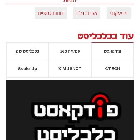
זיו יעקובי
אקרו נדל"ן
דוחות כספיים
עוד בכלכליסט
פודקאסט
אנרגיה 360
כלכליסט טק
Scale Up
XIMUSNXT
CTECH
יסייה חדשה
נפתח בכרטיסייה חדשה