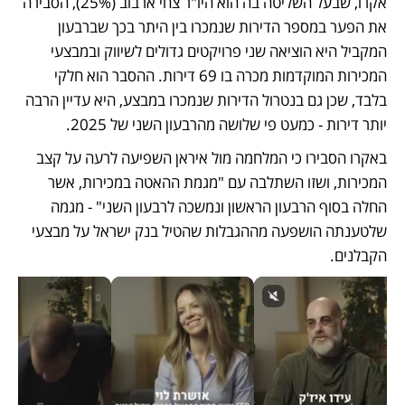
אקרו, שבעל השליטה בה הוא היו"ר צחי ארבוב (25%), הסבירה 
את הפער במספר הדירות שנמכרו בין היתר בכך שברבעון 
המקביל היא הוציאה שני פרויקטים גדולים לשיווק ובמבצעי 
המכירות המוקדמות מכרה בו 69 דירות. ההסבר הוא חלקי 
בלבד, שכן גם בנטרול הדירות שנמכרו במבצע, היא עדיין הרבה 
יותר דירות - כמעט פי שלושה מהרבעון השני של 2025. 
באקרו הסבירו כי המלחמה מול איראן השפיעה לרעה על קצב 
המכירות, ושזו השתלבה עם "מגמת ההאטה במכירות, אשר 
החלה בסוף הרבעון הראשון ונמשכה לרבעון השני" - מגמה 
שלטענתה הושפעה מההגבלות שהטיל בנק ישראל על מבצעי 
הקבלנים.