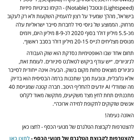
(Lightspeed) ונוטבל (Notable) - הקימו נציגויות פיזיות 
בישראל, מהלך שמעיד על רצון להעמיק השקעות ולא רק לעקוב 
מרחוק. הממוצע של גיוסי סיד לחברות סייבר ישראליות עלה 
מכ-5.5 מיליון דולר בסוף 2020 לכ-8-9 מיליון היום, ויזמים 
מנוסים מצליחים לגייס 20-15 מיליון דולר בסבב ראשון״.
תחום אחד שבו האופטימיות נסדקת הוא שוק העבודה 
לג׳וניורים. ״יש עודף ביקוש לטאלנט סיניורים. לעומת זאת, 
ג׳וניורים מוצאים פחות מקום בשוק. הבעיה אינה ייחודית לסייבר 
אלא גלובלית, ונובעת מכך שתכנות ברמה הבסיסית הוא בדיוק 
מה שמודלי AI יודעים להחליף היטב. חברה קטנה שמגייסת 40 
מתכנתים תחת לחץ מצד משקיעים, מתקשה מאוד לקלוט 
אנשים שזקוקים לתקופת למידה ארוכה״.
האזנה נעימה!
להצטרפות לקבוצת הטלגרם של מנועי הכסף - לחצו כאן
להצטרפות לקבוצת הטלגרם של מנועי הכסף - 
לחצו כאן