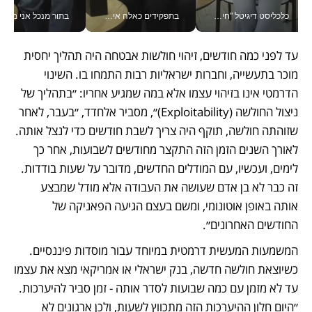
כלכליסט דיגיטל "חינוך הוא המשימה של החיים שלי"_v
בתפקידים כאלה אי אפשר לחכות: אושרת לוי מניעה השקעות ענק מהטלפון_v
בתור מנכל אני מקבל מאות הח
עד לפני כמה חודשים, זיהוי חולשות אבטחה היה תהליך יחסית 
מוכר בתעשייה, וחברות ישראליות רבות התמחו בו. השינוי 
הדרמטי אינו בזיהוי עצמו אלא במה שמגיע אחריו: ״בתהליך של 
ניצול החולשה (Exploitability)״, מסביר אלחדד, ״בעבר, לאחר 
שזוהתה חולשה, תוקף היה צריך לשבת חודשים כדי לנצל אותה. 
לאורך השנים הזמן הזה התקצר מחודשים לשבועות, אחר כך 
לימים, ועכשיו, עם המודלים החדשים, מדובר על שעות בודדות. 
זה כבר לא בן אדם שעושה את העבודה אלא מודל שמבצע 
אותה באופן אוטונומי, ומשם בעצם הגיעה הפאניקה של 
החודשים האחרונים״.
המשמעות המעשית דרמטית במיוחד עבור מוסדות פיננסיים. 
כשיוצאת חולשה חדשה, בנק ישראלי או אמריקאי מצא את עצמו 
עד לא מזמן עם כמה שבועות לסדר אותה - זמן סביר להיערכות. 
״היום חלון ההיערכות הזה מתכווץ לשעות, ולכן ארגונים לא 