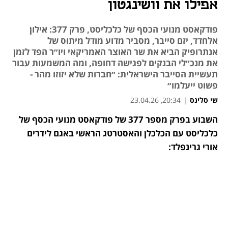
אפילו את וושינגטון
פודקאסט מנועי הכסף של כלכליסט, פרק 377: אילון
אלחדד, יזם סייבר, מסביר מדוע מודל מיתוס של
אנתרופיק הביא את שר האוצר האמריקאי ויו״ר הפד לזמן
את מנכ״לי הבנקים לפגישה דחופה, ומה המשמעות עבור
תעשיית הסייבר הישראלית: ״חברות שלא יזוזו מהר -
פשוט ייעלמו״
שי סלינס
|
20:34, 23.04.26
השבוע בפרק מספר 377 של פודקאסט מנועי הכסף של 
נפתח בכרטיסייה חדשה
נפתח בכרטיסייה חדשה
כלכליסט עם הכלכלן והאסטרטג הראשי באגם לידרים 
אורי גרינפלד: 