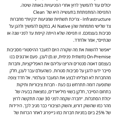
יכולים עוד להמשיך לרוץ אחרי הפגיעויות באותה שיטה. 
התפיסה המתפתחת בתעשייה היא של Clean 
Infrastructure - צריכת תשתיות שמגיעות ״נקיות״ מחברות 
צד שלישי מתמחות שהן AI Native, במקום להמשיך ולהגן על 
סביבות בעצמכם. זו תפיסה שלא הייתה קיימת עד לפני שנה או 
שנתיים״, אמר אלחדד.
״אפשר להשוות את מה שקורה היום למעבר ההיסטורי מסביבות 
On-Premise (תשתית פנימית, ש.ס) לענן. פעם ארגונים בנו 
בעצמם דאטה סנטרים והריצו עליהם את האפליקציות, וחברות 
סייבר ידעו להגן על סביבות סגורות. כשהעולם עבר לענן, חלק 
מהחברות לא הצליחו לבצע את המעבר ונעלמו״. אל חדד צופה 
שתופעה דומה תתרחש גם כעת - חברות ציבוריות ותיקות 
בתחום הסייבר, חלקן בשווי מיליארדים, נמצאות בבעיה של 
יכולת הסתגלות. ״חברה שקמה לפני 30 שנה תתקשה לרוץ 
מהר כמו שהשוק דורש, והשוק הציבורי כבר מגיב לכך. הירידות 
של 25% ביום במניות חברות כמו ג׳ייפרוג לאחר הכרזות של 