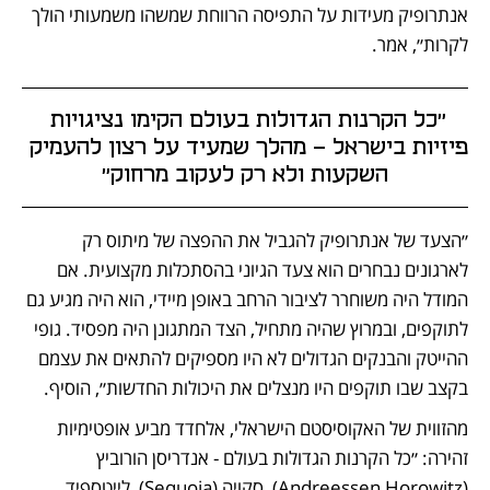
אנתרופיק מעידות על התפיסה הרווחת שמשהו משמעותי הולך 
לקרות״, אמר.
״כל הקרנות הגדולות בעולם הקימו נציגויות 
פיזיות בישראל - מהלך שמעיד על רצון להעמיק 
השקעות ולא רק לעקוב מרחוק״
״הצעד של אנתרופיק להגביל את ההפצה של מיתוס רק 
לארגונים נבחרים הוא צעד הגיוני בהסתכלות מקצועית. אם 
המודל היה משוחרר לציבור הרחב באופן מיידי, הוא היה מגיע גם 
לתוקפים, ובמרוץ שהיה מתחיל, הצד המתגונן היה מפסיד. גופי 
ההייטק והבנקים הגדולים לא היו מספיקים להתאים את עצמם 
בקצב שבו תוקפים היו מנצלים את היכולות החדשות״, הוסיף. 
מהזווית של האקוסיסטם הישראלי, אלחדד מביע אופטימיות 
זהירה: ״כל הקרנות הגדולות בעולם - אנדריסן הורוביץ 
(Andreessen Horowitz), סקויה (Sequoia), לייטספיד 