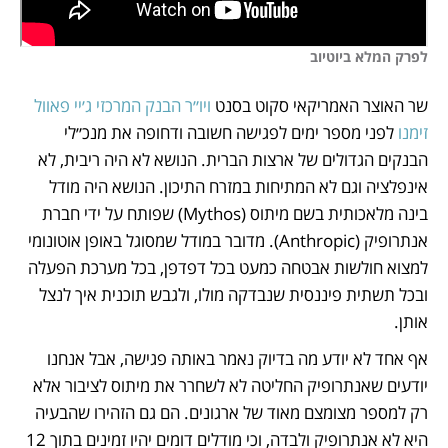
לפרק המלא ביוטיוב
שר האוצר האמריקאי סקוט בסנט 
ויו״ר הבנק המרכזי ג׳יי פאוול 
זימנו
 לפני מספר ימים לפגישה חשובה ודחופה את מנכ״לי 
הבנקים הגדולים של ארצות הברית. הנושא לא היה ריבית, לא 
אינפלציה וגם לא המתיחות במזרח התיכון. הנושא היה מודל 
בינה מלאכותית בשם מיתוס (Mythos) שפותח על ידי חברת 
אנתרופיק (Anthropic). מדובר במודל שמסוגל באופן אוטונומי 
למצוא חולשות אבטחה כמעט בכל דפדפן, בכל מערכת הפעלה 
ובכל תשתית פיננסית שנבדקה מולו, ולגבש תוכנית איך לנצל 
אותן.
אף אחד לא יודע מה בדיוק נאמר באותה פגישה, אבל אנחנו 
יודעים שאנתרופיק החליטה לא לשחרר את מיתוס לציבור אלא 
רק למספר מצומצם מאוד של ארגונים. הם גם הזהירו שהבעיה 
היא לא אנתרופיק ולבדה, וכי מודלים דומים יהיו זמינים בתוך 12 