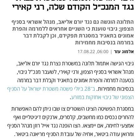
נגד המנכ"ל הקודם שלה, רני קאירי
התלונה הוגשה גם נגד יורם אליאב, מנהל אשראי בסניף
הצפון; גיבוי טוענת כי השניים אחראים ללמרמה והפרת
אמונים בתאגיד במסגרת תפקידם, וכן לקבלת דבר
במרמה בנסיבות מחמירות
אלמוג עזר
|
06:00, 17.08.22
גיבוי הגישה אתמול תלונה במשטרת נצרת נגד יורם אליאב, 
נפתח בכרטיסייה חדשה
נפתח בכרטיסייה חדשה
מנהל אשראי בסניף הצפון, ורני קאירי, לשעבר מנכ"ל גיבוי, 
בטענה למרמה והפרת אמונים בתאגיד וקבלת דבר במרמה 
בנסיבות מחמירות. 
ב־28 ביולי פשטה משטרת ישראל על הסניף 
הצפוני של גיבוי אחזקות במזרע
. 
במסגרת הפשיטה הציגו השוטרים צו שבו ניתן להם האפשרות 
להחרים נכסים כמו מחשבים, קלסרים, ארנקים דיגיטליים ואף 
אמצעי לחימה, אם יימצאו. הצו הופנה נגד אייל רוזן מנהל הסניף 
ומרואן עודה ביטאר, אחיה של עובדת הסניף מריאנה ביטאר. 