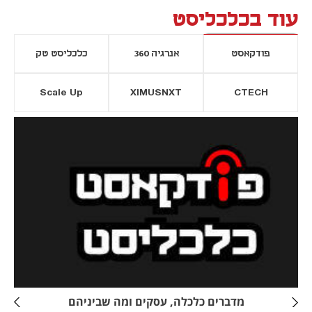
עוד בכלכליסט
פודקאסט
אנרגיה 360
כלכליסט טק
Scale Up
XIMUSNXT
CTECH
יסייה חדשה
נפתח בכרטיסייה חדשה
מדברים כלכלה, עסקים ומה שביניהם