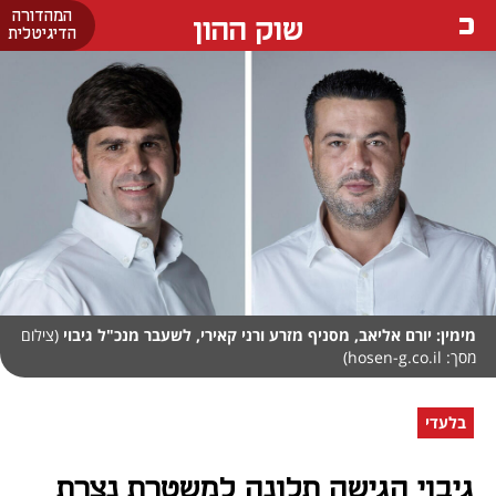
המהדורה
שוק ההון
הדיגיטלית
מימין: יורם אליאב, מסניף מזרע ורני קאירי, לשעבר מנכ"ל גיבוי
(צילום
מסך: hosen-g.co.il)
בלעדי
גיבוי הגישה תלונה למשטרת נצרת