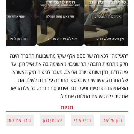
אין שעה שלא התעסקתי במשבר - טל אלכסנדרוביץ’ שגב מנהלת משברים תקשורתיים מכל מקום עם ה- Galaxy Z Fold8 Ultra שלה_v
אני לא צריכה את המשרד: רונית שרעבי-חדד מנהלת ארגון של 30000 עובדים מכל מקום_v
בתור מנכל אני מקבל מאות הח
"העלמה" לכאורה של 600 אלף שקל מחשבונות החברה הינה 
חלק מתרמית רחבה יותר שגיבוי מאשימה בה את אייל רוזן. על 
פי הדו"ח, רוזן ושותפו יורם אליאב, מעבר לניפוח תיק האשראי 
של החברה, עשו שימוש בכספי החברה על מנת לשלם את 
הוצאתיהם הפרטיות ופעלו נגד אינטרס החברה. כל אלו הביאו 
את גיבוי להגיש את התלונה אתמול.
תגיות
רוזן אליאב
רני קאירי
יהונתן כהן
גיבוי אחזקות