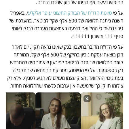
החיפוש נעשה אף בביתו של רוזן שרכבו הוחרם.
על פי 
טיוטת הדו"ח של הבודק החיצוני עופר אלקלע
י, באפריל 
השנה ניתנה הלוואה של 600 אלף שקל לביטאר. במערכת של 
גיבוי נרשם כי ההלוואה בוצעה באמצעות העברה לבנק לאומי 
סניף 111 וחשבון 111111. 
על פי הדו"ח מדובר בחשבון בנק שאינו נראה תקין. יום לאחר 
מכן בוצעה עסקת ניכיון בהיקף של 600 אלף שקל, תמורתה 
קוזזה ההלוואה שניתנה לביטאר לפירעון שאמור היה להתרחש 
רק בספטמבר. על פי הטיוטה, מסריקת ההמחאה שהתקבלה 
בעת ניכוי ההלוואה, הצ'ק עצמו מעולם לא הגיע לסניף, אלא רק 
צילומו תויק, כך שלמעשה אין ערבות כלשהי שההלוואה תחזור.