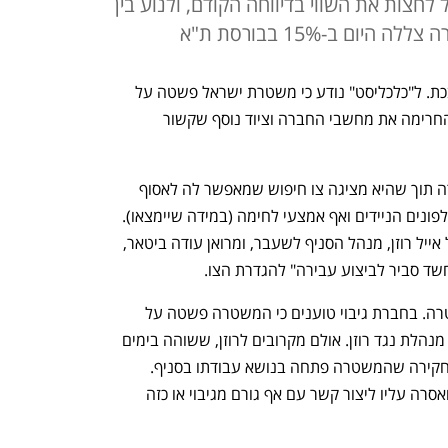
לחצות את השווי בדיווחה הקודם, ולנוע בין
 מסתבכת. ל"כלכליסט" נודע כי משטרת ישראל פשטה על 
סניף גיבוי בקיבוץ מזרע בסוף חודש יולי והחרימה את מחשבי החברה וציוד נוסף שקשור 
המשטרה הופיעה בכניסה למשרדי החברה תוך שהיא מציגה צו חיפוש שמאפשר לה לאסוף 
מהסניף את ספרי הניהול, החשבונות, הטלפונים הניידים ואף אמצעי לחימה (במידה שיימצאו). 
צו החיפוש התיר לבצע חיפוש בחפציו של אייל רוזן, מנהל הסניף לשעבר, ומרואן עודה ביטאר, 
שד סביר לביצוע עבירה" להגדרת הצו. 
הגרסאות סותרות לגבי אופי חקירת המשטרה. בחברת גיבוי טוענים כי המשטרה פשטה על 
הסניף כחלק מחקירה נפרדת שהמשטרה מנהלת נגד רוזן. אולם מקרובים לרוזן, ששוהה בימים 
אלו בדובאי, הסבירו לכלכליסט שמדובר בחקירה שהמשטרה פתחה בנושא עבודתו בסניף. 
בנוסף, המשטרה קבעה צו הרחקה לרוזן ואסרה עליו ליצור קשר עם אף גורם מגיבוי או כזה 