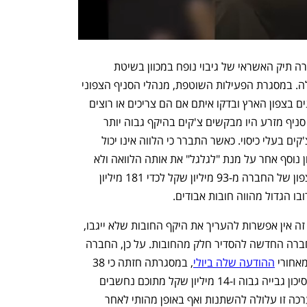
הטיוטה שפורסמה מצביעה על כך שלכאורה תיק האשראי של גיבוי נופח במכוון בשיטת 
פירמידה על ידי הנהלת הסניף הצפוני שלה. במסגרת הפעילות השוטפת, מנהלי הסניף הצפוני 
שבקיבוץ מזרע פנו אקטיבית לגורמים שונים בצפון הארץ ובדקו איתם אם הם צריכים או רוצים 
הלוואה. אם התשובה היתה חיובית, נציגי סניף מזרע היו מבקשים צ'קים בהיקף גבוה יותר 
ממתן הלוואה כערובה, ללא בדיקה אם הצ'קים בעלי כיסוי. כאשר התברר כי הלווה אינו יכול 
להשיב את ההלוואה, היו פותחים לו חשבון נוסף אחר על מנת "לגלגל" את אותה הלוואה ולא 
לדווח על חוסר באשראי. כך צמח סניף הצפון של החברה מ-93 מיליון שקל לכדי 181 מיליון 
ו הגדול מהווה חובות אבודים. 
למרות נתונים אלו, הדו"ח מסכם כי בשלב זה אין אפשרות להעריך את היקף החובות שלא ייגבו, 
שכן בתקופה האחרונה פועלת הנהלת החברה החדשה להסדיר חלק מהחובות. על כן, החברה 
אחורי 
ההודעה שלה ביולי
, במסגרתה חזתה כי 38 
מיליון שקל מתוך תיק האשראי שלה בעל סיכון גבייה גבוה ו-14 מיליון שקל מתוכם נחשבים 
כאבודים. החברה הסתייגה והוסיפה כי הערכה זו עלולה להשתנות ואף באופן מהותי לאחר 