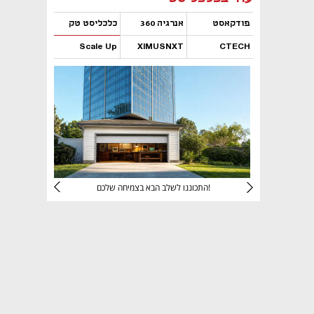
פודקאסט
אנרגיה 360
כלכליסט טק
Scale Up
XIMUSNXT
CTECH
נפתח בכרטיסייה חדשה
נפתח בכרטיסייה חדשה
נפתח בכרטיסייה חדשה
נפתח בכרטיסייה חדשה
יניהם
התכוננו לשלב הבא בצמיחה שלכם!