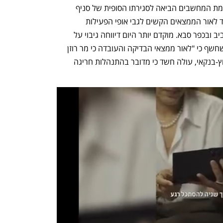
כך או אחרת, פריצתה של המשטרה והחרמת המחשבים הביאה לסגירתו הסופית של סניף 
הצפון שעוד לפני כן עבד במינון נמוך מאוד לאור הממצאים הקשים לגבי אופי הפעילות 
ובכפר סבא. מוקדם יותר היום דיווחה גיבוי על 
 של החוקר עופר אלקלעי שחשף כי "לאור ממצאי הבדיקה והעובדה כי מר רוזן 
הינו בעל גורם ניסיון רב בתחום אשראי חוץ-בנקאי, עולה חשד כי מדובר בהתנהלות חריגה 