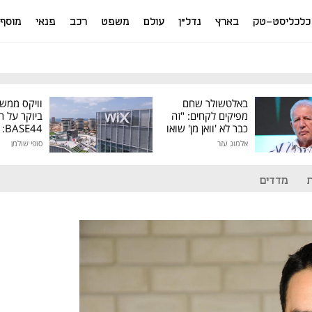
כלכליסט-טק
בארץ
נדל"ן
עולם
משפט
רכב
פנאי
מוסף
באלטשולר שחם
וויקס ממש
מפיקים לקחים: "זה
ביוקר על ר
כבר לא 'וואן מן' שואו
44
של גילעד"
אלמוג עזר
סופי שולמן
מיליון דולר
מדדים