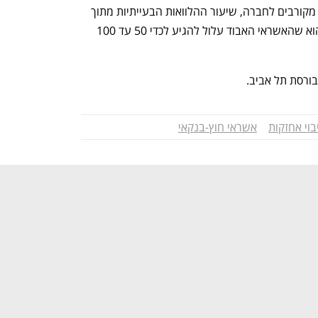
עבודה מקיפה יותר וכן מידול התיק. על פי מקורבים לחברה, שיעור ההלוואות הבעייתיות מתוך 
התיק הצפוני נע בין 40% ל-60% והצפי הוא שהאשראי האבוד עלול להגיע לכדי 50 עד 100 
בורסת תל אביב. 
בוי אחזקות
אשראי חוץ-בנקאי