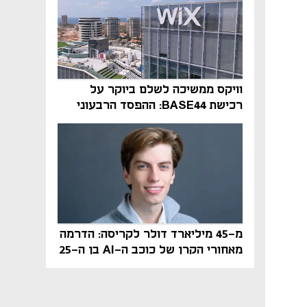
וויקס ממשיכה לשלם ביוקר על
רכישת BASE44: ההפסד הרבעוני
זינק ל-76 מיליון דולר
מ-45 מיליארד דולר לקריסה: הדרמה
מאחורי הקרן של כוכב ה-AI בן ה-25