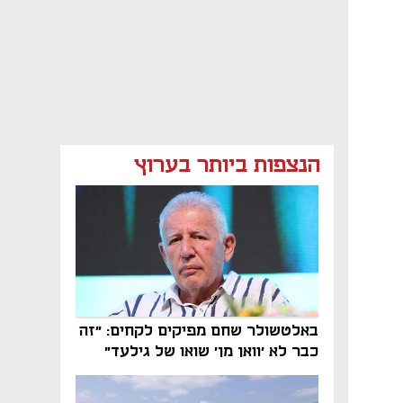
הנצפות ביותר בערוץ
באלטשולר שחם מפיקים לקחים: "זה
כבר לא 'וואן מן' שואו של גילעד"