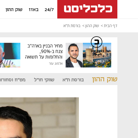
24/7
באזז
שוק ההון
דף הבית
שוק ההון
בורסת ת"א
מחיר הבניין בארה"ב
צנח ב-90%,
כלכליסט
דיגיטל
והחלומות על תשואה
גבוהה התנפצו
אלמוג עזר
שוק ההון
בורסת ת"א
שווקי חו"ל
מט"ח וסחורות