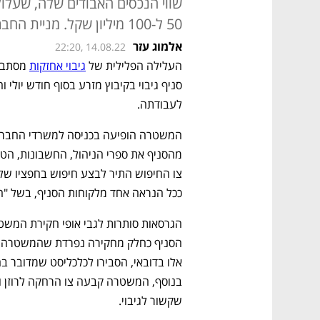
שווי הנכסים האבודים שלה, שעלול 
50 ל-100 מיליון שקל. מניית החברה צללה היום ב-15% בבורסת ת"א
אלמוג עזר
22:20, 14.08.22
העלילה הפלילית של 
גיבוי אחזקות
לעבודתה. 
ככל הנראה אחד מלקוחות הסניף, בשל "ח
שקשור לגיבוי.