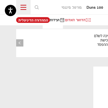
Duns 100
פורטל פיננסי
נפתח בכרטיסייה חדשה
הדואר האדום
ועידות
המהדורה הדיגיטלית
יכה לשלם
כישת
BASE: ההפסד
הרבעוני זינק ל-76