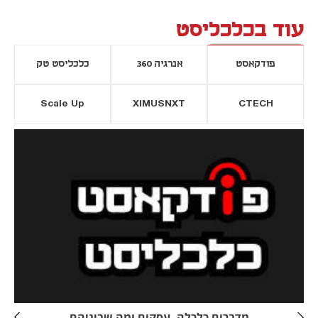
עוד בכלכליסט
פודקאסט
אנרגיה 360
כלכליסט טק
Scale Up
XIMUSNXT
CTECH
יסייה חדשה
נפתח בכרטיסייה חדשה
מדברים כלכלה, עסקים ומה שביניהם