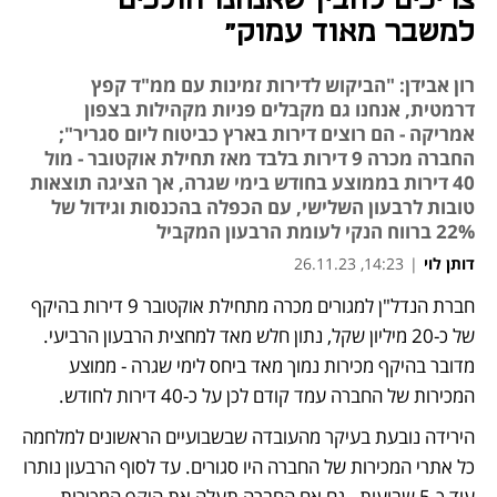
צריכים להבין שאנחנו הולכים
למשבר מאוד עמוק"
רון אבידן: "הביקוש לדירות זמינות עם ממ"ד קפץ
דרמטית, אנחנו גם מקבלים פניות מקהילות בצפון
אמריקה - הם רוצים דירות בארץ כביטוח ליום סגריר";
החברה מכרה 9 דירות בלבד מאז תחילת אוקטובר - מול
40 דירות בממוצע בחודש בימי שגרה, אך הציגה תוצאות
טובות לרבעון השלישי, עם הכפלה בהכנסות וגידול של
22% ברווח הנקי לעומת הרבעון המקביל
דותן לוי
|
14:23, 26.11.23
חברת הנדל"ן למגורים מכרה מתחילת אוקטובר 9 דירות בהיקף 
נפתח בכרטיסייה חדשה
של כ-20 מיליון שקל, נתון חלש מאד למחצית הרבעון הרביעי. 
מדובר בהיקף מכירות נמוך מאד ביחס לימי שגרה - ממוצע 
המכירות של החברה עמד קודם לכן על כ-40 דירות לחודש. 
הירידה נובעת בעיקר מהעובדה שבשבועיים הראשונים למלחמה 
כל אתרי המכירות של החברה היו סגורים. עד לסוף הרבעון נותרו 
עוד כ-5 שבועות - גם אם החברה תעלה את היקף המכירות 