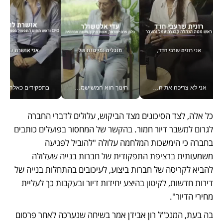
אני לא צריכה את המשרד: רונית שרעבי-חדד מנהלת ארגון של 30000 עובדים מכל מקום_v
חינוך הוא המשישמה של החיים שלי - V
בתפקידים כאלה אי אפשר לח
כל אלה, לצד הסיכונים מצד הביקוש, עלולים לדברי החברה 
לגרום למשבר דיור חמור. בהקשר של המחסור בפועלים כותבים 
בחברה כי הימשכות המלחמה עלולה "להוביל לפגיעה 
משמעותית ברציפת התפקודית של חברות בנייה שעלולה 
להביא לקריסה של חברות ביצוע, לעיכובים בהתחלות בנייה של 
דירות חדשות, לקיטון בהיצע יחידות דיור ובעקבות כך לעליית 
מחירי הדיור". 
בה בעת, המנכ"ל רון אבידן אמר בשיחה שנערכה לאחר פרסום 