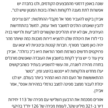
שונה באופן דרמטי מהמבצעים הקודמים, ולנו בחברה יש 
אפשרות לתת מענה ללקוחות האלה בזכות המגוון שיש לנו". 
אבידן ביקש להעביר מסר אל מקבלי ההחלטות: "הם צריכים 
להבין שאנחנו הולכים למשבר מאד עמוק. למשל בהתחדשות 
העירונית, אם לא יזרזו תהליכים שקשורים לתב"עות ולרישוי בניה 
כדי לזרז את היכולת שלנו להוציא דירות מוכנות כמה שיותר מהר 
יהיה כאן משבר מטורף. חברות קטנות ובינוניות לא יצאו עם 
פרויקטים חדשים כשרמת חוסר הודאות היא כ"כ גדולה". אבידן 
ציין עוד כי יש צריך לקחת בחשבון את העובדה שאנשים מורגלים 
בחזרה מהירה לשגרה, וזה עשוי להשפיע בעתיד כשהביקושים 
יעלו מחדש והלקוחות לא ייפגשו בהיצע זמין. "כושר 
ההתאוששות של העם הזה הוא המהיר ביותר בעולם. יש לנו 
יכולת לעבור ממצב ספיגה למצב נורמלי במהירות אפס", אמר 
אבידן.  
אזורים מסכמת את הרבעון השלישי עם מכירה של 113 יחידות 
דיור ב-321 מיליון שקל, לעומת מכירה של 126 יח"ד בהיקף 