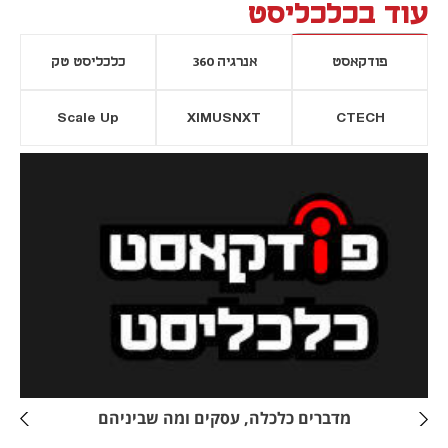
עוד בכלכליסט
פודקאסט
אנרגיה 360
כלכליסט טק
Scale Up
XIMUSNXT
CTECH
יסייה חדשה
נפתח בכרטיסייה חדשה
מדברים כלכלה, עסקים ומה שביניהם