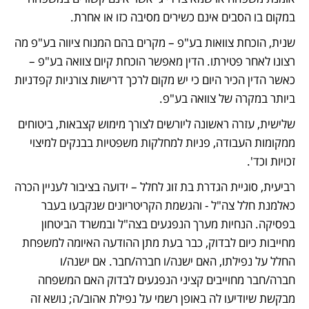
במקום בו הסבים אינם כשירים מסיבה כזו או אחרת.
שנית, הוכחת צוואות בע"פ – מקרים בהם המנוח ציווה בע"פ מה 
רצונו לאחר פטירתו. הדין מאפשר הוכחת קיום צוואה בע"פ – 
כאשר הדין הכיר היום כי יש מקום לרכך דרישות צורניות קפדניות 
ביותר במקרה של צוואה בע"פ.
שלישית, עזרה ראשונה ליורשים לצורך מימוש קצבאות, ביטוחים 
ממקומות העבודה, פניות למחלקות משפטיות בבנקים למיצוי 
זכויות וכד'.
רביעית, סוגיית הגדרת בת זוג לחלל – ידועה בציבור לעניין הכרה 
כאלמנת חלל צה"ל - והגשמת הקריטריונים שנקבעו בעבר 
בפסיקה. הנחיות מערך הנפגעים בצה"ל ובמשרד הביטחון 
מחייבות כיום לבדוק, כבר בעת מתן ההודעה האיומה למשפחת 
החלל על נפילתו, האם ישנה/ו חברה/חבר. אם ישנה/ו 
חברה/חבר מחוייבים קציני הנפגעים לבדוק האם המשפחה 
מבקשת שיודיעו לה באופן רשמי על נפילת אהוב/ה; נושא זה 