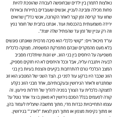
נאלצות לתמרן בין ילדים שבחופשה לעבודה שהופכת להיות 
פחות מכילה ומבינה לעניין, אנשים שעובדים בתיירות ובאירוח 
שחוו עוד קריסה זמן קצר לאחר הקורונה, אנשי נדל"ן שרואים 
ירידה משמעותית בהכנסות ועוד. אנחנו בחבית של חומר נפץ 
וזה רק עניין של זמן עד שהפתיל שלה יוצת". 
עו"ד מיכאל וייס: "קושי כלכלי הוא סיבה מרכזית שאנחנו פוגשים 
בלא מעט מהמקרים שבהם מתפרקת המשפחה. מצוקה כלכלית 
משפיעה על היחסים בין בני הזוג. יש זוגות שיתלכדו מסביב 
לבעיה ויתגברו עליה, אבל וככל והיחסים לא היו חזקים מספיק, 
המצב הכלכלי גורם להתרחבות בקיעים והצפת בעיות בין בני 
הזוג שכבר היו ברקע עוד לפני כן. הצד השני של המטבע הוא זוג 
שמתגרש ולאחר הגירושין ובעקבותיהם, אחד מבני הזוג נקלע 
למצוקה כלכלית עד הצורך בפניה להליך של חדלות פירעון. זה 
קורה לפעמים בגלל הסכם גירושין לא מאוזן בו צד אחד נוטל על 
עצמו התחייבויות כבדות מדי, מתוך מחשבה שיצליח לעמוד בהן, 
או מתוך נקיפות מצפון או מתוך רצון לצאת "לארג'" בגירושין. 