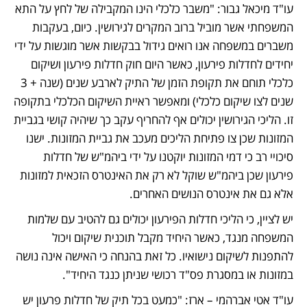
עו"ד מיכאל גבור: "משבר כלכלי הינו המקבילה של לחץ על התא 
המשפחתי אשר מוביל ברוב המקרים לגירושין. כיום, בעקבות 
משברים במשפחה אנו רואים גידול בבקשות אשר מוגשות על ידי 
יחידים לחדלות פירעון, כאשר היום חוק חדלות פירעון ושיקום 
כלכלי תוחם את תקופת הזמן של התיק לארבע שנים (שנה + 3 
שנים לצו שיקום כלכלי) ומאפשר ראיית השיקום הכלכלי בתקופה 
זו. הליכי הגירושין יכולים אף להחריף עקב כך שיהיה קושי בגביית 
המזונות שכן צו פתיחת הליכים מעכב את גביית המזונות. ישנו 
סיכויי רב כי דמי המזונות יוקטנו על ידי ביהמ"ש של חדלות 
פירעון שכן ביהמ"ש שוקל לא רק את האינטרס הזכאית למזונות 
אלא גם את אינטרס הנושים האחרים.
יש לציין, כי הליכי חדלות הפירעון יכולים גם להטיב עם שלמות 
המשפחה מנגד, כאשר היחיד מקבל תוכנית שיקום ויכול 
להתפנות לשיקום נישואיו. כל זאת בהנחה כי האישה אינה נושה 
במזונות או במסגרת פס"ד רכושי שניתן כנגד היחיד".
עו"ד אטי אברהמי – ארז: "כמעט בכל תיק של חדלות פרעון יש 