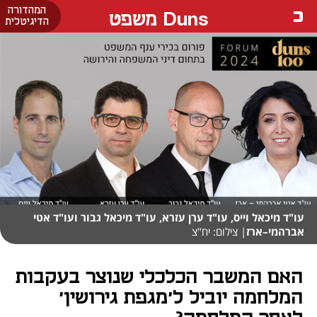
המהדורה
Duns משפט
הדיגיטלית
עו"ד מיכאל וייס, עו"ד ערן עזרא, עו"ד מיכאל גבור ועו"ד אטי
אברהמי–ארז
| צילום: יח"צ
האם המשבר הכלכלי שנוצר בעקבות
המלחמה יוביל ל'מגפת גירושין'