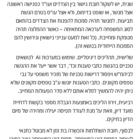
שנית, יש לשקול חובת גישור בין הצדדים ועו"ד כפגישה ראשונה 
אצל מגשר, או שופט בדימוס, ולא אצל עו"ס בטרם הגשת 
תביעות. למגשר תהיה סמכות להפנות את הצדדים בהתאם 
לסוג המשפחה לערכאה המתאימה – כאשר ההמלצה תהיה 
מנומקת ומחייבת. (כל זאת למעט ענייני נישואין וגירושין להם 
הסמכות הייחודית בנושא זה).
שלישית, תהליכים דיגיטליים. שימוש במערכות AI  לנושאים 
טכניים בהגשת כתבי טענות וכד', דבר אשר ייעל את ההגשה 
לביהמ"ש ויפסול דרישות טכניות של מזכיר משפטי על גבי 
טפסים מקוונים. כתבי הטענות יוגשו ע"ב טפסים מקוונים שלא 
ניתן יהיה להמשיך למלא אותם ללא סדר הפעולות המחייב.
רביעית, זירוז הליכים באמצעות הגבלת מספר בקשות לדחיית 
מועד דיון, וזאת על מנת לעודד תפיסה יעילה ומהירה של סיום 
הדיון בתיקים.
לבסוף, חובת השתלמות והכשרה בת זמן לא מבוטל כתנאי 
לעיסוק בתחום דיני המשפחה. תחום דיני המשפחה נוצר בחובו 