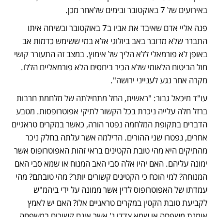
באירועים של 7 באוקטובר ובימים שלאחר מכן. 
פנה אליי אדם שאיבד את אביו ב7 באוקטובר ובשיחה איתו 
התברר שלא מדובר באב ביולוגי אלא במי ששימש כדמות אב 
באופן לא פורמאלי ללא הליך של אימוץ. במצב זה התעורר קושי 
מול הביטוח הלאומי שלא הכיר ביחסים הלא פורמאליים הללו. 
מקרה אחר נגע לענייני ירושה".   
עו"ד מיכאל גבור: "ראשית, החל מתחילתה של מלחמת חרבות 
ברזל חלה עלייה ניכרת בכל הקשור לתיקי אפוטרופסות. מטבע 
הדברים בתקופת המלחמה נפטר הורה, כאשר במקרים טראגיים 
אחרים, נפטרו שני ההורים. הדילמה אשר עלתה בחלק ניכר 
מהתיקים היא מהי טובת הקטינים בראי זהות האפוטרופוס אשר 
ימונה עליהם. האם יהיו אלה סבי האב המנוח או שמא סבי האם 
המנוחה? למי הוכח כי הקטינים קשורים יותר? מהי טובתם? מהי 
עמדתו של האפוטרופוס לדין אשר ממונה על ידי ביהמ"ש 
לקביעת טובת הקטין במקרים טראגיים אלו? האם יש לאמץ 
אומנת משפחה או שמא צדדי ג' אשר אינם קשורים במשפחה 