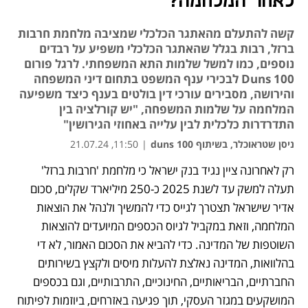
לאחר המלחמה?
קשה להתעלם מהאתגר הכלכלי שמציבה מלחמת חרבות
ברזל, רבות בגלל שהאתגר הכלכלי משפיע על רבדים
נוספים, כמו למשל שלמות התא המשפחתי. לרגל פורום
Duns 100 לבכירי ענף המשפט בתחום דיני המשפחה
והירושה, מסבירים עורכי דין בולטים בענף כיצד משפיעה
המלחמה על שלמות המשפחה, "יש קורלציה בין
התדרדרות כלכלית לבין עלייה באחוזי הגירושין"
ניסן שטראוכלר, בשיתוף duns 100
|
11:50, 21.07.24
רק לאחרונה ציין נגיד בנק ישראל כי מלחמת 'חרבות ברזל' 
נפתח בכרטיסייה חדשה
תעלה למשק עד לשנת 2025 כ-250 מיליארד שקלים, סכום 
אדיר שישראל תצטרך לגייס כדי להמשיך ולנהל את הוצאות 
המלחמה, וזאת במקביל לגיוס הכספים המיועדים להוצאות 
השוטפות של המדינה. כדי להביא את הסכום האמור, לא די 
בהלוואות, המדינה נאלצת להעלות מיסים ולקצץ בשירותים 
החברתיים, הבריאותיים, החינוכיים, התרבותיים, וגם בכספים 
המושקעים במגזר העסקי, תוך פגיעה באזרחים, ביוזמות לפיתוח 