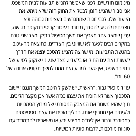
מינימום חודשיים, לפני שאפשר להגיש תביעות לבית המשפט, 
אני סבור שהגיע הזמן לבטל את החוק הזה שלא מימש את 
הייעוד שלו. לגבי זוגות שמתגרשים בעצימות גבוהה ולא 
מצליחים להגיע להסדר, מדובר בעיכוב קריטי בתקופה רגישה, 
עניין שמצד אחד מאריך את משך הטיפול בתיק ומצד שני גורם 
במקרים רבים לפער לא שוויוני בין הצדדים, כתוצאה מהעיכוב 
בהגשת התביעות. מי שרוצה להגיע להסכם ימצא את הדרך 
לעשות זאת עם החוק או בלעדיו. מצד שני, מי שזקוק לסיוע של 
בתי המשפט, אין טעם למנוע זאת ממנו למשך תקופה ארוכה של 
60 יום".   
עו"ד מיכאל גבור: "ראשית, יש לשקול היטב המשך מנגנון יישוב 
הסכסוך אשר לא הוכיח את עצמו ככזה אשר אכן מקצר הליכים, 
תוך שהוא משמר את המאבק המסורתי של מירוץ הסמכויות 
ולעיתים אף מחריף אותו. ההליך הוכיח את עצמו סטטיסטית 
כמסורבל ולרוב אין ליח"ס ממילא ידע או משאבים להתמודד עם 
סוגיות מורכבות, לרבות סוגיות רכושיות.