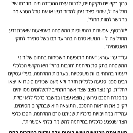
כרוך בקשיים חקיקתיים, לרבות עצם ההגדרה מיהי חברתו של 
חלל צה"ל, שהרי כיצד ניתן למדוד רגש או את גודל הטראומה 
בהקשר למוות החלל.
*ולבסוף, אפשרות להמשכיות המשפחה באמצעות שאיבת זרע 
מחלל צה"ל – הנושא טרם הובהר עד תם בשל סתירה לחוקי 
האנטומיה".
עו"ד ערן עזרא: "אחת התופעות השכיחות בתחום של דיני 
המשפחה בתקופת מלחמת 'חרבות ברזל' היא הקושי הכלכלי 
לעמוד בהתחייבויות משפטיות. בעקבות המלחמה, בעלי עסקים 
רבים ספגו פגיעה כלכלית חזקה ולא מעט שכירים פוטרו או יצאו 
לחל"ת. כך נוצר מצב שצד אשר התחייב לתשלומים מסויימים 
במסגרת הסכם גירושין, מוצא עצמו במשבר כלכלי ללא יכולת 
לקיים את הוראות ההסכם. התוצאה היא שבמקרים מסוימים, 
עמידה במחויבויות כלכליות שניתנו טרם המלחמה, הפכו כלפי 
הצד שנפגע כלכלית במלחמה למשימה בלתי אפשרית". 
האם אתם מרגישים שיש בימים אלה עלייה במקרים בהם 