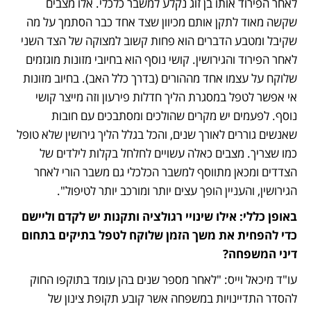
לאחר הפירוד אותו בן זוג נקלע למשבר כלכלי. אלו מצבים 
שקשה מאוד לתקן אותם מכיוון שצד אחד כבר הסתמך על מה 
שקיבל ומטבע הדברים הוא פחות קשוב למצוקה של הצד השני 
לאחר הפירוד והגירושין. קושי נוסף הוא בחיובי מזונות מוגזמים 
שלוקח על עצמו אחד מההורים (בדרך כלל האב). בחיוב מזונות 
אי אפשר לטפל במסגרת הליך חדלות פירעון וזה מייצר קושי 
נוסף. לפעמים יש מקרים שהולכים ומסתבכים עם חובות 
שאנשים גוררים לאורך שנים, והכל בגלל הליך גירושין שלא טופל 
כמו שצריך. מצבים כאלה עשויים לחלחל בקלות לילדים של 
הצדדים ומכאן מתווסף למשבר הכלכלי גם משבר הורי לאחר 
הגירושין, והעניין הופך עצים יותר ומורכב יותר לטיפול".  
באופן כללי: אילו שינויי רגולציה ותקנות יש לקדם וליישם 
כדי להפחית את משך הזמן שלוקח לטפל בתיקים בתחום 
דיני המשפחה?
עו"ד מיכאל וייס: "לאחר מספר שנים בהן עומד בתוקפו החוק 
להסדר התדיינויות במשפחה אשר קובע תקופת צינון של 