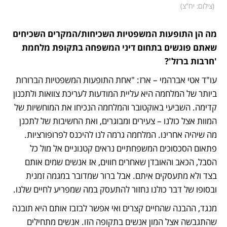
(
צילום: יח"צ
)
מה הן התופעות המשפטיות השכיחות/המקרים השכיחים 
שאתם פוגשים בתחום דיני המשפחה בתקופת מלחמת 
'חרבות ברזל'?
עו"ד אטי אברהמי – ארז: "אחת התופעות המשפטיות הברורות 
ביותר של המלחמה היא עליית המודעות לעריכת צוואות ולתכנון 
קדימה. השביעי באוקטובר והמלחמה הנכיחו את המוחשיות של 
המוות אצל כולנו – צעירים ומבוגרים, ואת החשיבות של לתכנן 
מה שיהיה אחרינו. המלחמה גרמה לנו להיכנס לפרופורציות. 
פתאום הסכסוכים המשפחתיים נראים קטנוניים אל מול כל 
הסבל, הכאב והאובדן שאחרים חווים, אז אנשים שמים אותם 
בצד ולא מתעסקים איתם. אבל ברור שמדובר במגמה זמנית 
ובסופו של דבר כולנו נחזור להתעסק במה שמפריע לחיים שלנו. 
מנגד, ההבנה שהחיים קצרים ואי אפשר לבזבז אותם היא תובנה 
שהתגבשה אצל המון אנשים בתקופה הזו. אנשים מתחילים 