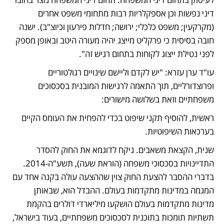
דיני נפשות וכן אספקלריות רבות מתחומי משפט אחרים 
(מקרקעין; משפט כלכלי; ירושה; חדלות פירעון וכיוצ"ב). ישנה 
חובה בסיסית כי פרקליט מייצג יהיה מעורה היטב ובאופן מספק 
לפני נטילת ייצוג לקוחות בתחום רגיש זה".  
עו"ד ערן עזרא: "יש לקדם וליישם שינויים רגולטוריים 
ופרוצדורליים, תוך התאמה לרגישות המובנית בסכסוכים 
משפחתיים וזאת בשלושה מישורים:
ראשית, להוסיף תקני שיפוט בכדי להפחית את העומס הקיים 
בערכאות השיפוטיות. 
שנית, הקצאת משאבים. ניקח לדוגמא את החוק להסדר 
התדיינויות בסכסוכי משפחה (הוראת שעה), תשע"ה-2014. 
בדברי ההסבר להצעת החוק צוין שההצעה עולה בקנה אחד עם 
המגמה במדינות מתקדמות בעולם. ההבדל הוא, שבאותן 
מדינות מתקדמות בעולם הושקעו מיליארדי דולרים בהקמת 
תשתיות תומכות בתוכנית לסכסוכים משפחתיים, בעוד בישראל, 