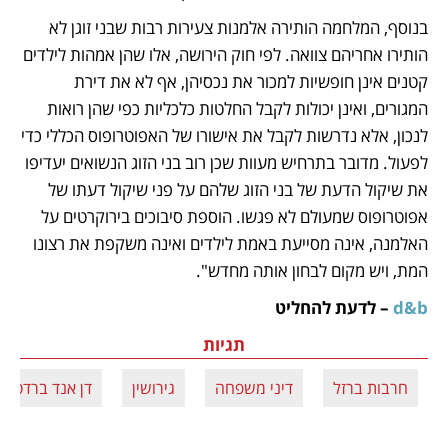
בנוסף, המלחמה הותירה אלמנות צעירות רבות שבני זוגן לא 
הותירו אחריהם צוואה. לפי חוק הירושה, אלו שהן אמהות לילדים 
קטנים אינן חופשיות למכור את נכסיהן, אף לא את דירת 
המגורים, ואינן יכולות לקבל החלטות כלכליות כפי שהן רואות 
לנכון, אלא נדרשות לקבל את אישורו של האפוטרופוס הכללי כדי 
לפעול. מדובר בתרחיש מעוות שכן רוב בני הזוג הנשואים יעדיפו 
את שיקול הדעת של בני הזוג שלהם על פני שיקול דעתו של 
אפוטרופוס שמעולם לא פגשו. הוספת סיבוכים בירוקרטים על 
האלמנה, אינה מסייעת באמת לילדים ואינה משקפת את רצונו 
המת, ויש מקום לבחון אותה מחדש". 
d&b 
– לדעת להחליט
תגיות
חרבות ברזל
דיני משפחה
גירושין
דן אנד ברדסטר