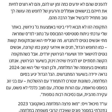
להפנים שהם לא יודעים כמה זמן יש להם, והם לא רוצים לחיות 
את חייהם בנישואים אומללים והרעיון של לחפש מה עושה לך 
טוב מתחיל להבשיל אצל הרבה מהם. 
התקופה הזו לא תבוא לידי ביטוי באמצעות גל גירושין. באתר 
שלי ערכתי ניתוח סטטיסטי המבוסס על נתוני למ"ס שמראה 
מתי אנשים נוטים להתגרש. מה שגיליתי הוא שבתקופות קשות 
– כמו החופש הגדול, חגים או אירועי קיצון כמו קורונה, אנשים 
נוטים להישאר יחד ושיעורי הגירושין יורדים. אבל כשהתקופה 
הקשה תסתיים יש להניח שיהיה זינוק בשיעור הגירושין. אנחנו 
נמצאים בעיצומה של המלחמה, ולכן הצפי שלי הוא שב-2024 
נראה ירידה בשיעור המתגרשים. הגל הגדול יגיע בסיום 
המלחמה, כשזוגות יצטרכו להתמודד עם ההשלכות – עם בני זוג 
בפוסט טראומה, עם הורות שכולה, עם מצב כלכלי לא פשוט, עם 
עקירה מהבית, ועם נסיבות רבות נוספות".   
עו"ד מיכאל וייס: "מאז פרצה המלחמה באוקטובר 2023 
נתקלתי במספר פונים שאיבדו קרובי משפחה במלחמה, 