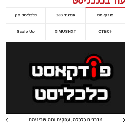
עוד בכלכליסט
פודקאסט
אנרגיה 360
כלכליסט טק
Scale Up
XIMUSNXT
CTECH
יסייה חדשה
נפתח בכרטיסייה חדשה
מדברים כלכלה, עסקים ומה שביניהם