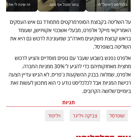
כלכליסט דיגיטל "חינוך הוא המשימה של החיים שלי"_v
בתור מנכל אני מקבל מאות החלטות ביום, וה- Galaxy Z Fold8 Ultra עוזר לי לחתוך אותן מהר יותר_v
זה שינה לי את החיים: 
על השליטה בקבוצת הסופרמרקטים מתמודד גם איש העסקים 
האמריקאי מייקל אלפרט, מבעלי אשכנזי אקוויזישן, שעומד 
בראש קבוצת משקיעים מארה"ב שמעונינת לרכוש גם היא את 
השליטה בשופרסל. 
אלפרט נפגש בשבוע שעבר עם גופים מוסדיים והציע לרכוש 
מחצית מאחזקותיהם כדי להגיע ל־30% ממניות החברה. 
אלפרט, שמלווה בבנק ההשקעות ג'פריס, לא הגיש עדיין הצעה 
רכישת המניות אבל לכלכליסט נודע כי הוא מתכוון לעשות זאת 
ביומיים־שלושה הקרובים.
תגיות
שופרסל
צביקה ויליגר
ויליפוד