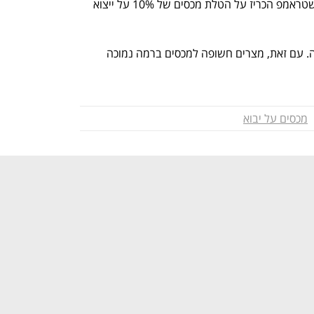
במדינות חלופיות, ובראשן מצרים, לאחר שטראמפ הכריז על הטלת מכסים של 10% על ייצוא 
כעת גם על מצרים מוטל מכס בהיקף דומה. עם זאת, מצרים חשופה למכסים ברמה נמוכה 
מכסים על יבוא