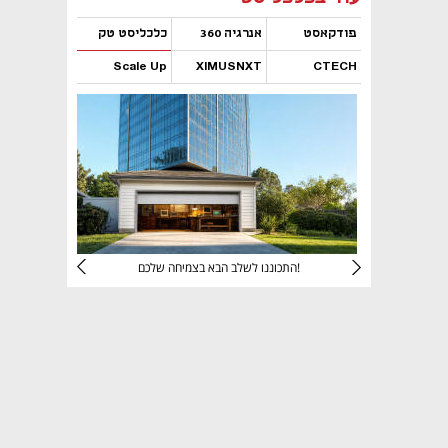
פודקאסט
אנרגיה 360
כלכליסט טק
Scale Up
XIMUSNXT
CTECH
נפתח בכרטיסייה חדשה
נפתח בכרטיסייה חדשה
נפתח בכרטיסייה חדשה
נפתח בכרטיסייה חדשה
יניהם
התכוננו לשלב הבא בצמיחה שלכם!