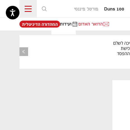
Duns 100
פורטל פיננסי
נפתח בכרטיסייה חדשה
הדואר האדום
ועידות
המהדורה הדיגיטלית
יכה לשלם
כישת
BASE: ההפסד
הרבעוני זינק ל-76