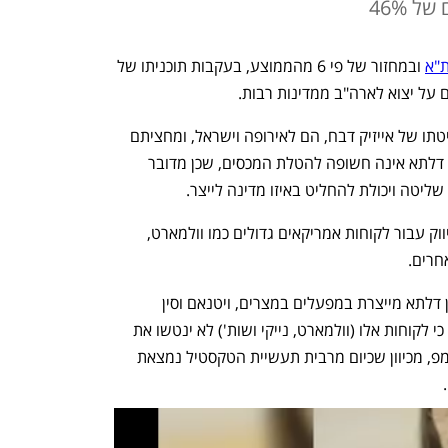
ל 46%
 ובמחזור של פי 6 מהממוצע, בעקבות תוכניתו של 
 על יצוא לארה"ב ממדינות רבות.
מחצית מהמכירות של דלתא גליל, שבשליטתו של אייזיק דבח, הם לאירופה וישראל, ומחציתם 
לארה"ב. חלק מהפעילות האמריקאית של דלתא אינה חשופה להטלת המכסים, שכן מדובר 
יטה ויכולת להחליט באיזו מדינה לייצר. 
אך חלק מהפעילות שלה בארה"ב כולל שיווק עבור לקוחות אמריקאים גדולים כמו וולמארט, 
אחרים. 
הפעילות הזו חשופה להטלת המכסים שכן דלתא מייצרת במפעלים במצרים, ויטנאם וסין 
ומשווקת ללקוחות בארה"ב. ההערכה היא כי לקוחות אלו (וולמארט, נייקי ושות') לא ינטשו את 
החברה בעקבות תוכניתו של הנשיא טראמפ, מכיוון שכיום מרבית תעשיית הטקסטיל נמצאת 