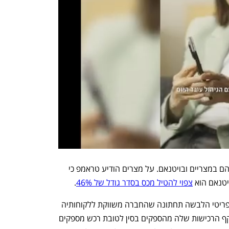
שני אתרי הייצור הגדולים של דלתא גליל הם במצריים ובויטנאם. על מצרים הודיע טראמפ כי 
צפוי להטיל מכס בסדר גודל של 46%
.
לדלתא יש מפעל ייצור בסין שבו מיוצרים פריטי הלבשה תחתונה שהחברה משווקת ללקוחותיה 
בארה"ב. החברה מורידה בהדרגה את היקף הרכישות שלה מהספקים בסין לטובת רכש מספקים 