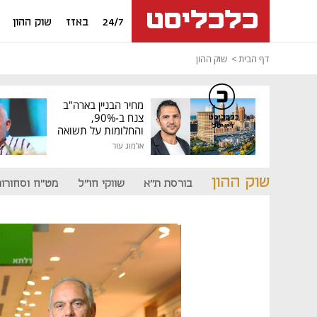
24/7
באזז
שוק ההון
דף הבית
שוק ההון
מחיר הבניין בארה"ב
צנח ב-90%,
כלכליסט
דיגיטל
והחלומות על תשואה
גבוהה התנפצו
אלמוג עזר
שוק ההון
בורסת ת"א
שווקי חו"ל
מט"ח וסחורות