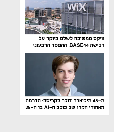
וויקס ממשיכה לשלם ביוקר על
רכישת BASE44: ההפסד הרבעוני
זינק ל-76 מיליון דולר
מ-45 מיליארד דולר לקריסה: הדרמה
מאחורי הקרן של כוכב ה-AI בן ה-25