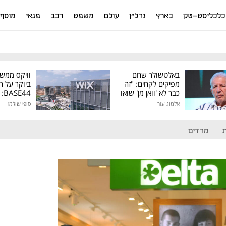
כלכליסט-טק
בארץ
נדל"ן
עולם
משפט
רכב
פנאי
מוסף
באלטשולר שחם
וויקס ממש
מפיקים לקחים: "זה
ביוקר על ר
כבר לא 'וואן מן' שואו
44
של גילעד"
אלמוג עזר
סופי שולמן
מיליון דולר
מדדים