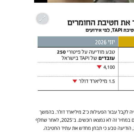
בתחילת התהליך העריכו בטבע כי ניתן יהיה לקבל עבור הפעילות כ־2 מיליארד דולר. בהמשך 
ירדה הציפייה לכ־1.5 מיליארד דולר, אך גם במחיר זה לא נמצאו רוכשים. ב־2025, לאחר שחלף 
 הודיעה טבע כי תבחן מחדש את עתיד החטיבה.