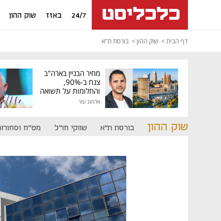
24/7
באזז
שוק ההון
דף הבית
שוק ההון
בורסת ת"א
מחיר הבניין בארה"ב
צנח ב-90%,
והחלומות על תשואה
גבוהה התנפצו
אלמוג עזר
שוק ההון
בורסת ת"א
שווקי חו"ל
מט"ח וסחורות