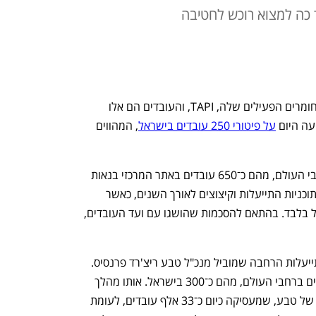
כה למצוא רוכש לחטיבה
טבע לא הצליחה למצוא רוכש לחטיבת החומרים הפעילים שלה, TAPI, והעובדים הם אלו 
ה היום 
על פיטורי 250 עובדים בישראל
, המהווים 
כיום מעסיקה TAPI כ־4,100 עובדים ברחבי העולם, מהם כ־650 עובדים באתר המרכזי בנאות 
חובב. המפעל כבר עבר שורה ארוכה של תוכניות התייעלות וקיצוצים לאורך השנים, כאשר 
בעבר הועסקו בו כ־1,000 עובדים בישראל בלבד. בהתאם להסכמות שהושגו עם ועד העובדים, 
מדובר במהלך נוסף במסגרת תוכנית ההתייעלות הרחבה שמוביל מנכ"ל טבע ריצ'רד פרנסיס. 
לפני כשנה פיטרה החברה כ־3,000 עובדים ברחבי העולם, מהם כ־300 בישראל. אותו מהלך 
ייצג קיצוץ של כ־8% מכוח האדם הגלובלי של טבע, שמעסיקה כיום כ־33 אלף עובדים, לעומת 