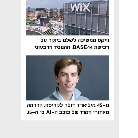
וויקס ממשיכה לשלם ביוקר על
רכישת BASE44: ההפסד הרבעוני
זינק ל-76 מיליון דולר
מ-45 מיליארד דולר לקריסה: הדרמה
מאחורי הקרן של כוכב ה-AI בן ה-25