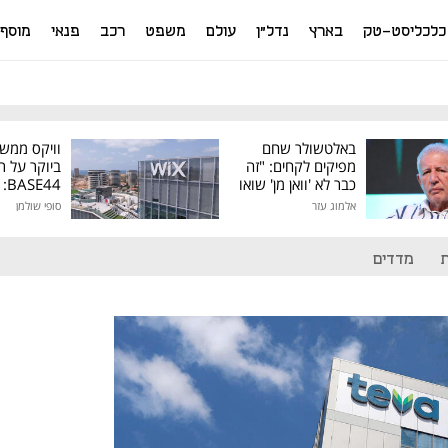
כלכליסט-טק
בארץ
נדל"ן
עולם
משפט
רכב
פנאי
מוסף
באלטשולר שחם
וויקס ממש
מפיקים לקחים: "זה
ביוקר על ר
כבר לא 'וואן מן' שואו
44
של גילעד"
אלמוג עזר
סופי שולמן
מיליון דולר
מדדים