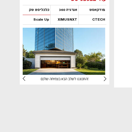
פודקאסט
אנרגיה 360
כלכליסט טק
Scale Up
XIMUSNXT
CTECH
נפתח בכרטיסייה חדשה
נפתח בכרטיסייה חדשה
נפתח בכרטיסייה חדשה
נפתח בכרטיסייה חדשה
יניהם
התכוננו לשלב הבא בצמיחה שלכם!