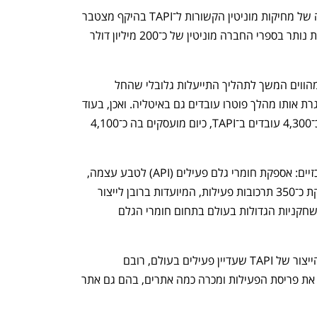
במקביל, ביצעה טבע במהלך 2024 שורה של מחיקות מוניטין הקשורות ל־TAPI בהיקף מצטבר 
של כ־1.3 מיליארד דולר. בעקבות המחיקות נותר בספרי החברה מוניטין של כ־200 מיליון דולר 
בטבע מציינים כי הפיטורים בנאות חובב מהווים המשך לתהליך התייעלות גלובלי שהחל 
בחטיבת TAPI כבר באפריל האחרון. במסגרת אותו מהלך פוטרו עובדים גם באיטליה. ואכן, בעוד 
בתחילת תהליך המכירה דיווחה טבע על כ־4,300 עובדים ב־TAPI, כיום מועסקים בה כ־4,100 
פעילות TAPI מתחלקת לשני תחומים מרכזיים: אספקת חומרי גלם פעילים (API) לטבע עצמה, 
ומכירה ללקוחות חיצוניים. החטיבה משווקת כ־350 תרכובות פעילות, המיועדות ברובן לייצור 
תרופות גנריות, ונחשבת לאחת משלוש השחקניות הגדולות בעולם בתחום חומרי הגלם 
האתר בנאות חובב הוא אחד מ־13 אתרי הייצור של TAPI שעדיין פעילים בעולם, רובם 
באירופה. בשנים האחרונות צמצמה טבע את פריסת הפעילות ומכרה כמה אתרים, בהם גם אתר 