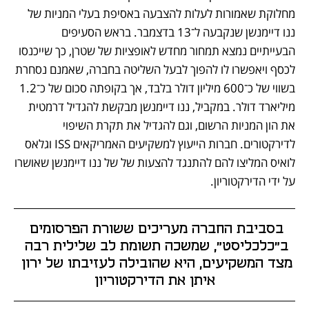
מחלוקת שאמורות לעלות להצבעה באסיפת בעלי המניות של 
ננו דיימנשן שנקבעה ל־13 בדצמבר. בראש הסעיפים 
הבעייתיים נמצא תמחור מחדש לאופציות של שטרן, כך שייכנסו 
לכסף ויאפשרו לו להפוך לבעל השליטה בחברה, שאמנם נסחרת 
בשווי של כ־600 מיליון דולר בלבד, אך בקופתה סכום של כ־1.2 
מיליארד דולר. במקביל, ננו דיימנשן מבקשת להגדיל דרמטית 
את הון המניות הרשום, וגם להגדיל את תקרת השיפוי 
לדירקטורים. חברות הייעוץ למשקיעים האמריקאים ISS וגלאס 
לואיס המליצו להם להתנגד להצעות של של ננו דיימנשן שאושרו 
על ידי הדירקטוריון. 
בסביבת החברה מעריכים ששורת הפרסומים 
ב"כלכליסט", שמשכה תשומת לב שלילית רבה 
מצד המשקיעים, היא שהובילה לעזיבתו של ירון 
איתן את הדירקטוריון