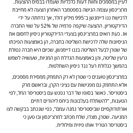
לעיין במסמכים וחוות דעות כלכליות שעמדו בבסיס ההצעות. 
מרצ'ינסון עצמה הגישה בספטמבר האחרון הצעה לא מחייבת 
לרכישת ננו דיימנשן ב־995 מיליון דולר, אך נדחתה על ידי 
הדירקטוריון. ההצעה שיקפה פרמיה של 52% על שווי החברה 
אז. כעת רואים במרצ'ינסון בצעדי הדירקטוריון ניסיון לחסום את 
הניסיונות שלה לרכישת השליטה בחברה, הן באמצעות הפיכתו 
של שטרן לבעל השליטה בננו דיימנשן, שכיום היא חברה נטולת 
גרעין שליטה, והן באמצעות הגדלת הון המניות, שעשויה לשמש 
בהמשך כגלולת רעל נגד ניסיון השתלטות.
במרצ'ינסון טוענים כי שטרן לא רק התמחק ממסירת מסמכים, 
אלא התחמק גם מפגישות עם נציגי הקרן, ובראשם מרק 
ביסטריסר. כאשר בסופו של דבר נפגש עם ביסטריסר החל, לפי 
הטענות, "להשתלח בעלבונות ביחס ליהודים דתיים 
אורתודוקסיים שביסטריסר נמנה עמם", כפי שנכתב בבקשה לצו 
המניעה. שטרן, מצדו, שלח מכתב למרצ'ינסון ובו טען כי 
ביסטריסר הטריד אותו פיזית ומילולית.