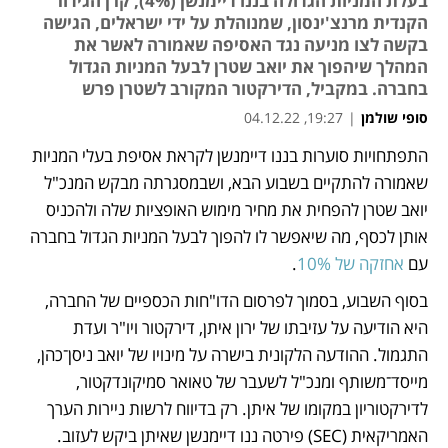
בעלת המניות הגדולה בננו דיימנשן (4%), קרן הגידור
הקנדית מרנצ'ינסון, שמנוהלת על ידי ישראלים, הגישה
בקשה לצו מניעה נגד האסיפה שאמורה לאשר את
המהלך שיהפוך את יואב שטרן לבעל המניות הגדול
בחברה. במקביל, הדירקטור המקורב לשטרן פרש
סופי שולמן
|
19:27, 04.12.22
התפתחויות סוערות בננו דיימנשן לקראת אסיפת בעלי המניות 
נפתח בכרטיסייה חדשה
נפתח בכרטיסייה חדשה
שאמורה להתקיים בשבוע הבא, ושבמסגרתה מבקש המנכ"ל 
יואב שטרן להפחית את מחיר מימוש האופציות שלה ולהכניס 
אותן לכסף, מה שיאפשר לו להפוך לבעל המניות הגדול בחברה 
עם 
אחזקה של 10%
. 
בסוף השבוע, בסמוך לפרסום הדו"חות הכספיים של החברה, 
היא הודיעה על עזיבתו של ירון איתן, דירקטור ויו"ר ועדת 
התגמול. ההודעה הלקונית בישרה על מינויו של יואב ניסן־כהן, 
מייסד־משותף ומנכ"ל לשעבר של טאואר סמיקונדקטור, 
לדירקטוריון במקומו של איתן. רק בדיווח לרשות ניירות הערך 
האמריקאית (SEC) פירטה ננו דיימנשן שאיתן ביקש לעזוב. 