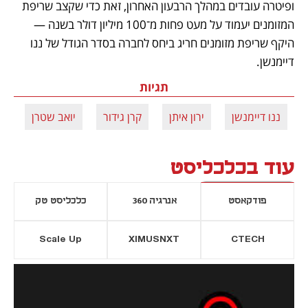
ופיטרה עובדים במהלך הרבעון האחרון, זאת כדי שקצב שריפת 
המזומנים יעמוד על מעט פחות מ־100 מיליון דולר בשנה — 
היקף שריפת מזומנים חריג ביחס לחברה בסדר הגודל של ננו 
דיימנשן.
תגיות
ננו דיימנשן
ירון איתן
קרן גידור
יואב שטרן
ס
עוד בכלכליסט
פודקאסט
אנרגיה 360
כלכליסט טק
Scale Up
XIMUSNXT
CTECH
יסייה חדשה
נפתח בכרטיסייה חדשה