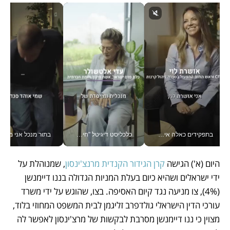
בתפקידים כאלה אי אפשר לחכות: אושרת לוי מניעה השקעות ענק מהטלפון_v
כלכליסט דיגיטל "חינוך הוא המשימה של החיים שלי"_v
בתור מנכל אני מקבל מאות הח
היום (א') הגישה 
קרן הגידור הקנדית מרנצ'ינסון
, שמנוהלת על 
ידי ישראלים ושהיא כיום בעלת המניות הגדולה בננו דיימנשן 
(4%), צו מניעה נגד קיום האסיפה. בצו, שהוגש על ידי משרד 
עורכי הדין הישראלי גולדפרב זליגמן לבית המשפט המחוזי בלוד, 
מצוין כי ננו דיימנשן מסרבת לבקשות של מרצ'ינסון לאפשר לה 