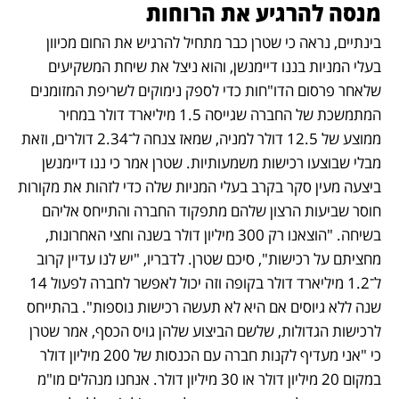
מנסה להרגיע את הרוחות
בינתיים, נראה כי שטרן כבר מתחיל להרגיש את החום מכיוון 
בעלי המניות בננו דיימנשן, והוא ניצל את שיחת המשקיעים 
שלאחר פרסום הדו"חות כדי לספק נימוקים לשריפת המזומנים 
המתמשכת של החברה שגייסה 1.5 מיליארד דולר במחיר 
ממוצע של 12.5 דולר למניה, שמאז צנחה ל־2.34 דולרים, וזאת 
מבלי שבוצעו רכישות משמעותיות. שטרן אמר כי ננו דיימנשן 
ביצעה מעין סקר בקרב בעלי המניות שלה כדי לזהות את מקורות 
חוסר שביעות הרצון שלהם מתפקוד החברה והתייחס אליהם 
בשיחה. "הוצאנו רק 300 מיליון דולר בשנה וחצי האחרונות, 
מחציתם על רכישות", סיכם שטרן. לדבריו, "יש לנו עדיין קרוב 
ל־1.2 מיליארד דולר בקופה וזה יכול לאפשר לחברה לפעול 14 
שנה ללא גיוסים אם היא לא תעשה רכישות נוספות". בהתייחס 
לרכישות הגדולות, שלשם הביצוע שלהן גויס הכסף, אמר שטרן 
כי "אני מעדיף לקנות חברה עם הכנסות של 200 מיליון דולר 
במקום 20 מיליון דולר או 30 מיליון דולר. אנחנו מנהלים מו"מ 