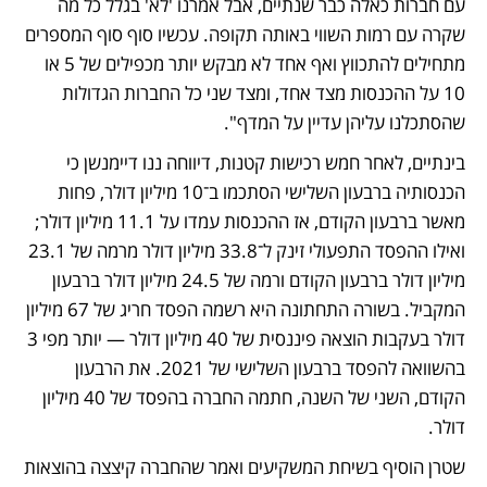
עם חברות כאלה כבר שנתיים, אבל אמרנו 'לא' בגלל כל מה 
שקרה עם רמות השווי באותה תקופה. עכשיו סוף סוף המספרים 
מתחילים להתכווץ ואף אחד לא מבקש יותר מכפילים של 5 או 
10 על ההכנסות מצד אחד, ומצד שני כל החברות הגדולות 
שהסתכלנו עליהן עדיין על המדף". 
בינתיים, לאחר חמש רכישות קטנות, דיווחה ננו דיימנשן כי 
הכנסותיה ברבעון השלישי הסתכמו ב־10 מיליון דולר, פחות 
מאשר ברבעון הקודם, אז ההכנסות עמדו על 11.1 מיליון דולר; 
ואילו ההפסד התפעולי זינק ל־33.8 מיליון דולר מרמה של 23.1 
מיליון דולר ברבעון הקודם ורמה של 24.5 מיליון דולר ברבעון 
המקביל. בשורה התחתונה היא רשמה הפסד חריג של 67 מיליון 
דולר בעקבות הוצאה פיננסית של 40 מיליון דולר — יותר מפי 3 
בהשוואה להפסד ברבעון השלישי של 2021. את הרבעון 
הקודם, השני של השנה, חתמה החברה בהפסד של 40 מיליון 
דולר. 
שטרן הוסיף בשיחת המשקיעים ואמר שהחברה קיצצה בהוצאות 