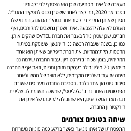
העזיבה של איתן מפתיעה שכן הוא הצטרף לדירקטוריון 
בפברואר 2020, זמן קצר לאחר ששטרן נכנס לתפקיד המנכ"ל. 
מכיוון שאיתן החליף דירקטור אחר במהלך הכהונה, המינוי שלו 
מעולם לא עלה להצבעה. איתן ושטרן נחשבים למקורבים, ואף 
חברים, שכן שטרן ניהל בעבר את חברת DVTEL שהקים איתן. 
כמו כן, בשנה שעברה רכשה ננו דיימנשן, שעוסקת בפיתוח 
מדפסות תלת־ממדיות, את חברת דיפקיוב שאיתן הוא אחד 
ממקימיה, בזמן שכיהן בדירקטוריון. עבור החברה שילמה ננו 
דיימנשן 70 מיליון דולר בעסקת מזומן ומניות, וזאת אף שהחברה 
היתה אז עוד בשלבים מוקדמים, ללא מוצר של ממש ולאחר 
סיבוב גיוס הון אחד בלבד. בסביבת החברה מעריכים ששורת 
הפרסומים האחרונה ב"כלכליסט", שמשכה תשומת לב שלילית 
רבה מצד המשקיעים, היא שהובילה לעזיבתו של איתן את 
דירקטוריון החברה.
שיחה בטונים צורמים
התפטרותו של איתן מגיעה כאשר ברקע כמה סוגיות מעוררות 