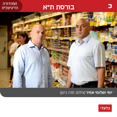
המהדורה
בורסת ת"א
הדיגיטלית
יוסי ושלומי אמיר
(צילום: מורג ביטן)
בלעדי