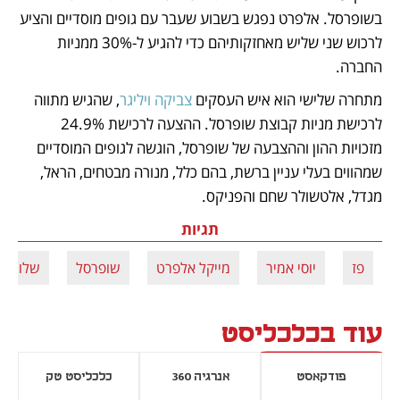
בשופרסל. אלפרט נפגש בשבוע שעבר עם גופים מוסדיים והציע 
לרכוש שני שליש מאחזקותיהם כדי להגיע ל-30% ממניות 
החברה. 
מתחרה שלישי הוא איש העסקים 
צביקה ויליגר
, שהגיש מתווה 
לרכישת מניות קבוצת שופרסל. ההצעה לרכישת 24.9% 
מזכויות ההון וההצבעה של שופרסל, הוגשה לגופים המוסדיים 
שמהווים בעלי עניין ברשת, בהם כלל, מנורה מבטחים, הראל, 
מגדל, אלטשולר שחם והפניקס.
תגיות
פז
יוסי אמיר
מייקל אלפרט
שופרסל
שלומי א
עוד בכלכליסט
פודקאסט
אנרגיה 360
כלכליסט טק