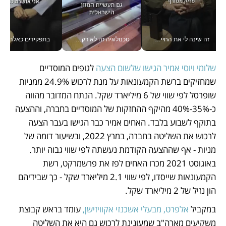
זה שינה לי את החיים: איך עידו איז'ק הופך את הסמארטפון לכלי צילום מקצועי_v
טכנולוגיה זה לא רק בהייטק: גם תעשיית המזון הישראלית מאמצת כלי AI, אוטומציה וניתוח דאטה בזמן אמת
בתפקידים כאלה אי אפשר לח
שלומי ויוסי אמיר הגישו שלשום הצעה
 לגופים המוסדיים 
שמחזיקים ברשת הקמעונאות על מנת לרכוש 24.9% ממניות 
שופרסל לפי שווי של 6 מיליארד שקל. הנתח המדובר מהווה 
כ-35%-40% מהיקף ההחזקות של המוסדיים בחברה, וההצעה 
בתוקף לשבוע בלבד. האחים אמיר כבר הגישו בעבר הצעה 
לרכוש את השליטה בחברה, במרץ 2022, ובשיעור דומה של 
מניות - אף שההצעה הקודמת נעשתה לפי שווי גבוה יותר. 
באוגוסט 2021 מכרו האחים לפז את פרשמרקט, רשת 
הקמעונאות שייסדו, לפי שווי 2.1 מיליארד שקל - כך שבידיהם 
הון נזיל של 2 מיליארד שקל. 
במקביל 
אלפרט, מבעלי אשכנזי אקוויזישן,
 עומד בראש קבוצת 
משקיעים מארה"ב שמעונינת לרכוש גם היא את השליטה 