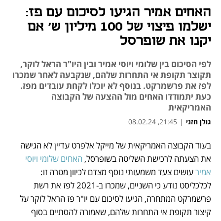
האחים אמיר הגיעו לסיכום עם פז:
ישלמו פיצוי של 100 מיליון ש' אם
יקנו את שופרסל
לפי הסיכום בין שלומי ויוסי אמיר ובין היו"ר הראל לוקר,
תקוצר תקופת אי התחרות שלהם, שנקבעה לאחר שמכרו
לפז את פרשמרקט. בנוסף לא יוכלו לקחת עובדים מפז.
כעת יתמודדו האחים מול ההצעה של הקבוצה
האמריקאית
גולן חזני
|
21:45, 08.02.24
נפתח בכרטיסייה חדשה
נפתח בכרטיסייה חדשה
נפתח בכרטיסייה חדשה
נפתח בכרטיסייה חדשה
בעוד הקבוצה האמריקאית של מייקל אלפרט עדיין לא הגישה 
את הצעתה לרכישת השליטה בשופרסל, 
האחים שלומי ויוסי 
אמיר
 עושים צעד משמעותי נוסף מצדם לכיוון מטרה זו: 
לכלכליסט נודע כי השניים, שמכרו ב-2021 לפז את רשת 
פרשמרקט המתחרה, הגיעו לסיכום עם יו"ר פז הראל לוקר על 
קיצור תקופת אי התחרות שלהם, שאמורה להסתיים בסוף 