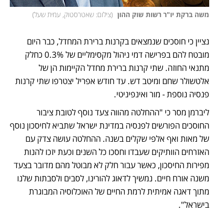
משה ברקת יו"ר רשות שוק ההון 
(
צילום: שאטרסטוק, עמית שעל
)
נציין כי חוסכים שנמצאים בקרנות ברירת המחדל, כבר היום 
מובטח להם בפרישה דמי ניהול מקסימליים של 0.3% כחלק 
מתנאי החוזה. שתי קרנות ברירת מחדל הקיימות הן של 
אלטשולר שחם ומיטב דש. עד חודש אפריל יצטרפו שתי קרנות 
פנסיה נוספת - מור ואינפיניטי.
ליברמן מסר כי "ההחלטה מהווה צעד נוסף לטובת ציבור 
החוסכים הפורשים לפנסיה במדינת ישראל שתביא לחיסכון נוסף 
של מאות ואף אלפי שקלים בשנה. ההחלטה עושה צדק עם 
האזרחים הוותיקים שעבדו וחסכו כל השנים וכעת יזכו להנות 
מפירות החיסכון, כאשר עבור חלק לא מבוטל מהם מדובר בצעד 
משנה אורח חיים. נמשיך לדאוג להורינו, לסבים ולסבתות שלנו 
מתוך דאגה אמיתית לרמת החיים של האוכלוסיה המבוגרת 
בישראל".