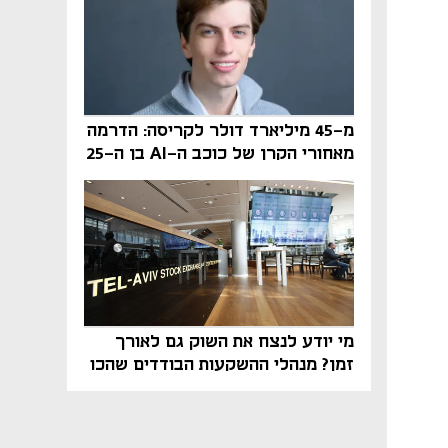
מ-45 מיליארד דולר לקריסה: הדרמה
מאחורי הקרן של כוכב ה-AI בן ה-25
מי יודע לנצח את השוק גם לאורך
זמן? מנהלי ההשקעות הבודדים שהכו
את ת״א־125