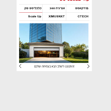
פודקאסט
אנרגיה 360
כלכליסט טק
Scale Up
XIMUSNXT
CTECH
נפתח בכרטיסייה חדשה
נפתח בכרטיסייה חדשה
נפתח בכרטיסייה חדשה
נפתח בכרטיסייה חדשה
יניהם
התכוננו לשלב הבא בצמיחה שלכם!