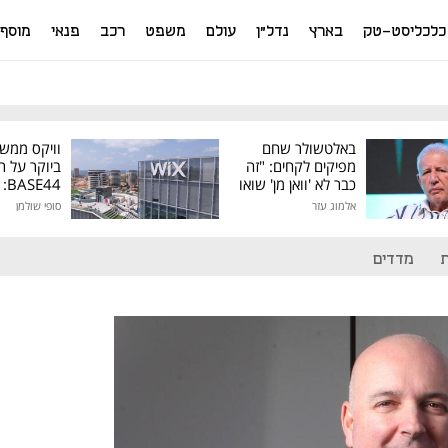
כלכליסט-טק
בארץ
נדל"ן
עולם
משפט
רכב
פנאי
מוסף
באלטשולר שחם
וויקס ממש
מפיקים לקחים: "זה
ביוקר על ר
כבר לא 'וואן מן' שואו
44
של גילעד"
אלמוג עזר
סופי שולמן
מיליון דולר
מדדים