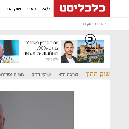
24/7
באזז
שוק ההון
דף הבית
שוק ההון
מחיר הבניין בארה"ב
צנח ב-90%,
כלכליסט
דיגיטל
והחלומות על תשואה
גבוהה התנפצו
אלמוג עזר
שוק ההון
בורסת ת"א
שווקי חו"ל
מט"ח וסחורות