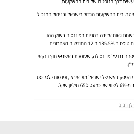
נעשית דרך הנוסטרו של בית ההשקעות.
פנינסולה היא זרוע האשראי העיקרי של מיטב, בית ההשקעות הגדול בישראל ובניהול המנכ"ל 
הרכישות של מיטב נעשות בתקופה בה נרשמת גאות אדירה במניות הפיננסים בשוק ההון 
דשים האחרונים. 
הגאות בענף מניות הפיננסים כאמור לא פסחה גם על פנינסולה, שעוסקת באשראי חוץ בנקאי 
"ן. 
על רקע הגאות בבורסה היום לנוכח הצפי להפסקת אש של ישראל מול איראן, ופרסום כלכליסט 
ן שקל.
לן רביב