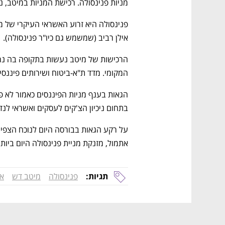
מניות פנינסולה. רכישת המניות במיטב, 
אילן רביב (שמשמש גם כיו"ר פנינסולה). 
המקומי. מדד ת"א-ביטוח ושירותים פיננסים טיפס ב-135.5% ב-12 החו
בתחום ניכיון הצ'קים לעסקים ואשראי לנדל
אתמול, מזנקת מניית פנינסולה היום ביותר מ-6% לשווי של כמעט 650 מיליו
תגיות:
פנינסולה
מיטב דש
אי