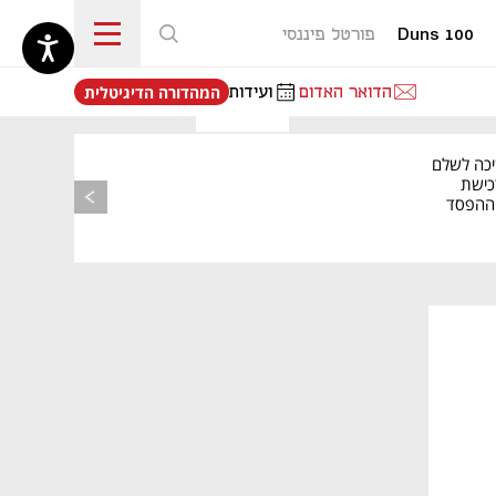
Duns 100
פורטל פיננסי
נפתח בכרטיסייה חדשה
הדואר האדום
ועידות
המהדורה הדיגיטלית
יכה לשלם
כישת
BASE: ההפסד
הרבעוני זינק ל-76