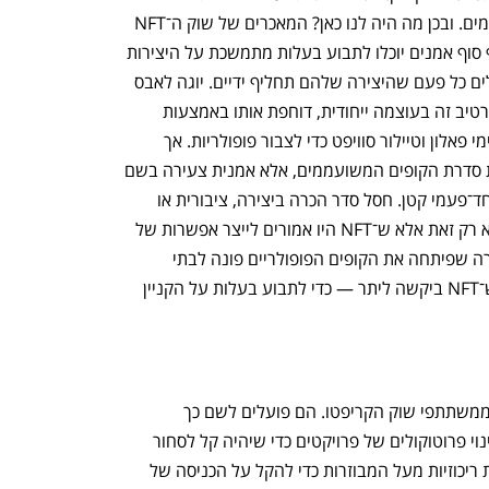
על שהעתיקו את מראה הקופים המשועממים. ובכן מה היה לנו כאן? המאכרים של שוק ה־NFT 
טענו שהכלי הזה הוא גיים צ'יינג'ר — סוף סוף אמנים יוכלו לתבוע בעלות מתמשכת על היצירות 
שלהם בעולם הדיגיטלי וגם למשוך תגמולים כל פעם שהיצירה שלהם תחליף ידיים. יוגה לאבס 
היתה הקבוצה העסקית שהתעקשה על נרטיב זה בעוצמה ייחודית, דוחפת אותו באמצעות 
שורה של סלבריטאים כמו ג'סטין ביבר, ג'ימי פאלון וטיילור סוויפט כדי לצבור פופולריות. אך 
האמת היא שהקבוצה מעולם לא יצרה את סדרת הקופים המשועממים, אלא אמנית צעירה בשם 
סנקה (Seneca) שקיבלה על כך תשלום חד־פעמי קטן. חסל סדר הכרה ביצירה, ציבורית או 
פיננסית ותשלום מתמשך של תגמולים. לא רק זאת אלא ש־NFT היו אמורים לייצר אפשרות של 
בעלות דיגיטלית מוצפנת, והנה אותה חברה שפיתחה את הקופים הפופולריים פונה לבתי 
המשפט — חלק מאותן מערכות בוררות ש־NFT ביקשה ליתר — כדי לתבוע בעלות על הקניין 
"אימוץ המוני" הוא הרעיון שמלהיב רבים ממשתתפי שוק הקריפטו. הם פועלים לשם כך 
בנחישות שאין שנייה לה. הם דוחפים לשינוי פרוטוקולים של פרויקטים כדי שיהיה קל לסחור 
בקריפטו על גבי הרשת, בונים פלטפורמות ריכוזיות מעל המבוזרות כדי להקל על הכניסה של 