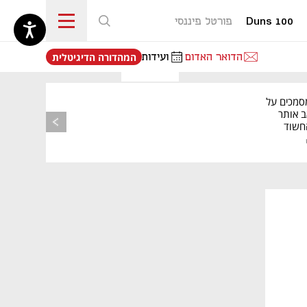
Duns 100
פורטל פיננסי
נפתח בכרטיסייה חדשה
הדואר האדום
ועידות
המהדורה הדיגיטלית
סמכים על
ב אותר
החשוד
רשות
פס