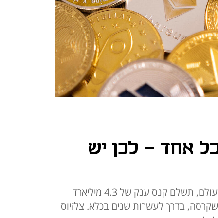
ל אחד - לכן יש
בייננס, בורסת הקריפטו הגדולה בעולם, תשלם קנס ענק של 4.3 מיליארד
לר. סם בנקמן פריד, מייסד FTX שקרסה, בדרך לעשרות שנים בכלא. צלזיוס