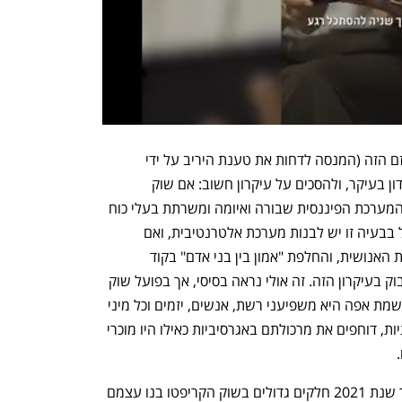
במקום להתייחס לכשל הלוגי וואטאבאוטיזם הזה (המנסה לדחות את טענת היריב על ידי 
האשמתו בטיעון לא קשור), אפשר וראוי לדון בעיקר, ולהסכים על עיקרון חשוב: אם שוק 
הקריפטו נבנה, בין היתר, תחת הרעיון כי המערכת הפיננסית שבורה ואיומה ומשרתת בעלי כוח 
בזמן שמנצלת את כל היתר; ואם כדי לטפל בבעיה זו יש לבנות מערכת אלטרנטיבית, ואם 
המפתח להצלחתה מחייב מיתון המעורבות האנושית, והחלפת "אמון בין בני אדם" בקוד 
והצפנה; אז עלינו גם החובה להמשיך לדבוק בעיקרון הזה. זה אולי נראה בסיסי, אך בפועל שוק 
הקריפטו נע בעוצמה אל עבר מערכת שנשמת אפה היא משפיעני רשת, אנשים, יזמים וכל מיני 
ההבטחות שהם מפזרים ברשתות החברתיות, דוחפים את מרכולתם באגרסיביות כאילו היו מוכרי 
מאז ההייפ הגדול של 2017 ועמוק אל תוך שנת 2021 חלקים גדולים בשוק הקריפטו בנו עצמם 