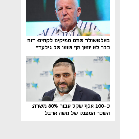
באלטשולר שחם מפיקים לקחים: "זה
כבר לא 'וואן מן' שואו של גילעד"
כ-100 אלף שקל עבור 80% משרה:
השכר המפנק של משה ארבל
במהדרין נחשף