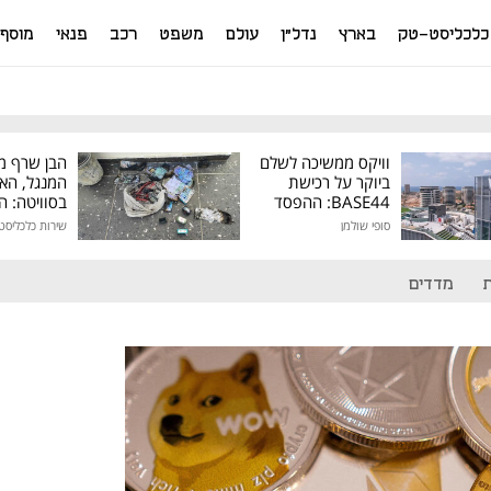
כלכליסט-טק
בארץ
נדל"ן
עולם
משפט
רכב
פנאי
מוסף
וויקס ממשיכה לשלם
הבן שרף מ
ביוקר על רכישת
המנגל, הא
BASE44: ההפסד
בסוויטה: 
הרבעוני זינק ל-76
שהתחמק מ
סופי שולמן
שירות כלכליסט
מיליון דולר
המסים נת
מדדים