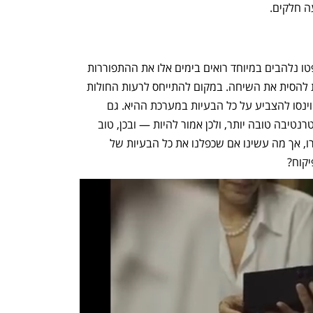
ה חלקים.
נוכלים, נוכלים בכל מקום. כמה אנשי קריפטו נלהבים במיוחד רואים בימים אלו את ההתפוררות 
המפוארת בשוק הקריפטו וממהרים לנסות להסית את השיחה. במקום להתייחס לרעות החולות 
בכנות, ידברו על השוק הפיננסי המסורתי וינסו להצביע על כל הבעיות במערכת ההיא. גם 
העובדה כי שוק הקריפטו נועד לשמש אלטרנטיבה טובה יותר, ולכן אמור להיות — ובכן, טוב 
יותר, לא תהיה רלוונטית לאותו הרגע עבורו, אך מה עשינו אם שכפלנו את כל הבעיות של 
יקוח?