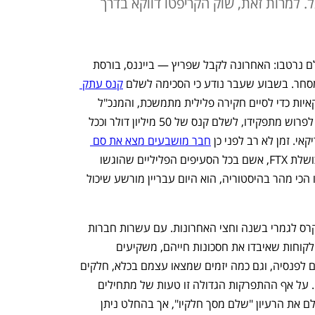
 למרות זאת, שוק הקריפטו דווקא בדרך
שערי שמים נפתחו על שוק הקריפטו, וכולם נרטבו: האחרונה לקבל שפריץ — בייננס, בורסת 
סחר. בשבוע שעבר נודע כי הסכימה לשלם 
קנס עתק 
 לרשויות האמריקאיות כדי לסיים חקירה פלילית מתמשכת, והמנכ"ל 
המייסד צ'נגפנג זהאו (המכונה CZ) ייאלץ לפרוש מתפקידו, לשלם קנס של 50 מיליון דולר וככל 
. זמן לא רב לפני כן 
חבר מושבעים מצא את סם 
, מייסד אימפריית הקריפטו הכושלת FTX, אשם בכל הסעיפים הפליליים שהוגשו 
נגדו. כך בחטף המיליארדר שצבר את הונו הכי מהר בהיסטוריה, הוא היום עבריין מורשע שיכול 
אלו רק שתי לבנות מתוך מגדל קריפטו שקרס לגמרי בשנה וחצי האחרונות. עם עשרות חברות 
שמצאו עצמן בהליכי פשיטת רגל, מיליוני לקוחות שאיבדו את חסכונות חייהם, משקיעים 
מוסדיים שהפסידו את כל השקעת החוסכים לפנסיה, וגם כמה יזמים שמצאו עצמם בכלא, חלקים 
מחכים למשפט ואחרים עדיין תחת חקירה. על אף ההתפרקות הגדולה זו טעות של מתחילים 
להספיד את השוק שבמהותו המבוזרת מגלם את הרעיון "שלם מסך חלקיו", אך בהחלט ניתן 