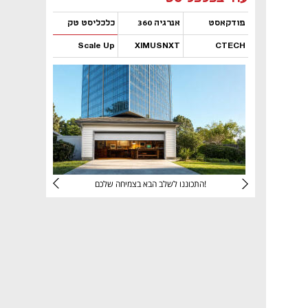
פודקאסט
אנרגיה 360
כלכליסט טק
Scale Up
XIMUSNXT
CTECH
נפתח בכרטיסייה חדשה
נפתח בכרטיסייה חדשה
נפתח בכרטיסייה חדשה
נפתח בכרטיסייה חדשה
יניהם
התכוננו לשלב הבא בצמיחה שלכם!