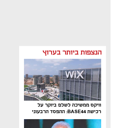
הנצפות ביותר בערוץ
וויקס ממשיכה לשלם ביוקר על
רכישת BASE44: ההפסד הרבעוני
זינק ל-76 מיליון דולר