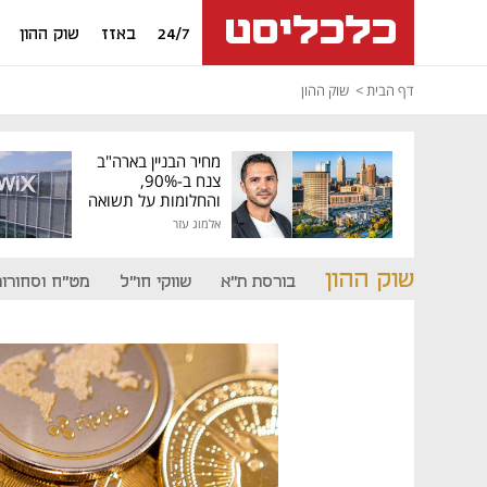
24/7
באזז
שוק ההון
דף הבית
שוק ההון
מחיר הבניין בארה"ב
צנח ב-90%,
והחלומות על תשואה
גבוהה התנפצו
אלמוג עזר
שוק ההון
בורסת ת"א
שווקי חו"ל
מט"ח וסחורות