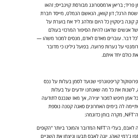
סביב אנשים. היו אלו דמויות כמו סם בנקמן פריד; בריאן ארמסטרונג מבורסת קוינבייס; זהאו 
מבייננס; אלכס משינסקי, מנכ"ל צלזיוס פושטת הרגל; דון קוואן, הנאשם הנמלט, מייסד חברת 
הגידור הכושלת 3AC; או מייקל סיילור שרק קונה ביטקוין כל היום ומלהג ליד אח בוערת על 
משמעות החיים הדיגיטלית. שורה ארוכה של אנשים שדאגו להיות הסיפור המרכזי בעולם 
מבוזר, ונחשפו בשנה החולפת כמאכרים לכל דבר. עוברים מאדם לאדם, מנסים למכור משהו — 
אם זה מטבע שבור ומניפולטיבי או סיפור רומנטי על נערות פרועה. בפועל גילינו כי מדובר 
ת כולם יחד איתם.
NFT, זוכרים? הבאזז וורד של 2022, אותו פרוטוקול קריפטוגרפי שנועד לסמן בעלות על נכס 
דיגיטלי. NFT היו אמורים, כך הבטיחו כמה, לשנות את כל מה שאנחנו יודעים על בעלות 
באינטרנט. כל אחד ניסה להטביע סדרה, כל אמן חיפש למכור יצירה, אך מאז שנכנס לתודעה 
הוא התרסק כליל. על שברי אותו חלום הסתיימה לה בימים האחרונים סאגה קטנה נוספת 
ה:
בימים אלו תמה תביעת זכויות קניין בין יוגה לאבס, בעלי ה־NFT המדובר והמוכר ביותר "הקופים 
המשועממים", לבין האמן ריידר ריפס ושותפו ג'רמי קאהן. יוגה לאבס תבעו וניצחו את השניים 