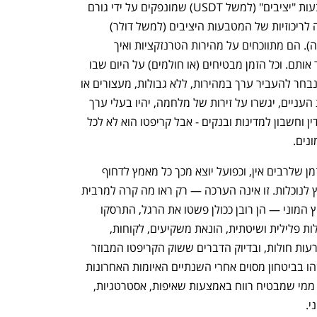
הציבור הרחב, ומדברים בשבחם של מטבעות "יציבים" (למשל USDT) שמונפקים על ידי גורם 
ריכוזי (נניח חברת הקריפטו טטר), כתרופה לריכוזיות של המטבעות היציבים (למשל דולר) 
שמונפקים על ידי גורם ריכוזי אחר (המדינה). הם מתווכחים על מהירות הטרנזקציות ואיך 
להגביר אותה, על חסמי כניסה ואיך להסיר אותם. וכל הזמן מבטיחים (או חולמים) על היום שבו 
נפתח בכרטיסייה חדשה
נפתח בכרטיסייה חדשה
כולנו נוכל להשתמש בקריפטו, זו הדרך שנבחר להעביר ערך במהירות, ללא גבולות, מעצורים או 
שחקנים ממסדיים ריכוזיים. הם יעצימו את העניים, יגשרו על זירות של מלחמה, יהיו בעלי ערך 
לפליטים וישחררו את כולנו מהצורך לתת דין וחשבון למדינות ובנקים - אבל קריפטו הוא לא לכל 
נים. 
כדי לקחת חלק בשוק יש צורך במיומנות וזמן שלרבים אין, וכפועל יוצא מכך כל מאמץ לדחוף 
לאימוץ המוני הפך לנקודת חולשה או חריץ לנוכלות. זו אינה הערכה — רק ראו מה קרה למרבית 
ענף במתח גבוה
מדברים כלכלה, עסקים ומה שב
החברות הריכוזיות שצצו כדי לתמוך באימוץ המוני — הן רובן ככולן פשטו את הרגל, התרסקו 
כליל או נאלצו להודות שהיו עסוקות בפעילות פלילית ושיטתית, הונאת משקיעים, לקוחות, 
הלבנת הון ואפילו מימון טרור. הן התגלו כרעות חולות, ובדיוק הדברים ששוק הקריפטו המבוזר 
ניסה להימנע מהם. אם אפשר לקבוע משהו בביטחון מסוים אחרי השנתיים האיומות האחרונות 
האלו של שוק הקריפטו, הוא שיש להיזהר ממי שמבטיח רווח באמצעות שאיפות, אסטרטגיות, 
י.