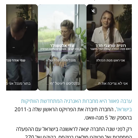
אני לא צריכה את המשרד: רונית שרעבי-חדד מנהלת ארגון של 30000 עובדים מכל מקום_v
כלכליסט דיגיטל "חינוך הוא המשימה של החיים שלי"_v
בתור מנכל אני מקבל מאות הח
ערבה פאוור היא מחברות האנרגיה המתחדשת הוותיקות 
בישראל
. החברה חיברה את הפרויקט הראשון שלה ב-2011 
בהספק של 5 מגה-וואט. 
רק לפני שנה החברה יצאה לראשונה בישראל עם ההפעלה 
המסחרית של פרויקט סולארי בטקסס, בהיקף של 270 