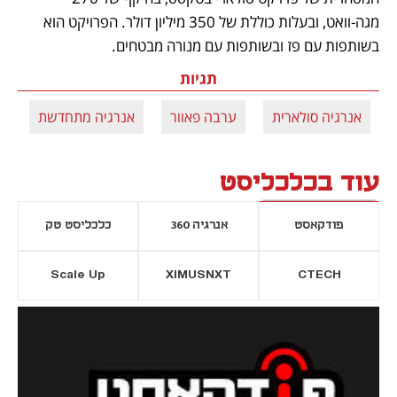
מגה-וואט, ובעלות כוללת של 350 מיליון דולר. הפרויקט הוא 
בשותפות עם פז ובשותפות עם מנורה מבטחים. 
תגיות
אנרגיה סולארית
ערבה פאוור
אנרגיה מתחדשת
עוד בכלכליסט
פודקאסט
אנרגיה 360
כלכליסט טק
Scale Up
XIMUSNXT
CTECH
יסייה חדשה
נפתח בכרטיסייה חדשה