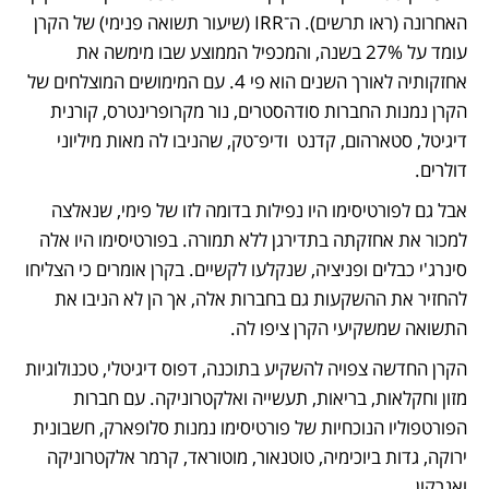
האחרונה (ראו תרשים). ה־IRR (שיעור תשואה פנימי) של הקרן 
עומד על 27% בשנה, והמכפיל הממוצע שבו מימשה את 
אחזקותיה לאורך השנים הוא פי 4. עם המימושים המוצלחים של 
הקרן נמנות החברות סודהסטרים, נור מקרופרינטרס, קורנית 
דיגיטל, סטארהום, קדנט  ודיפ־טק, שהניבו לה מאות מיליוני 
דולרים. 
אבל גם לפורטיסימו היו נפילות בדומה לזו של פימי, שנאלצה 
למכור את אחזקתה בתדירגן ללא תמורה. בפורטיסימו היו אלה 
סינרג'י כבלים ופניציה, שנקלעו לקשיים. בקרן אומרים כי הצליחו 
להחזיר את ההשקעות גם בחברות אלה, אך הן לא הניבו את 
התשואה שמשקיעי הקרן ציפו לה. 
הקרן החדשה צפויה להשקיע בתוכנה, דפוס דיגיטלי, טכנולוגיות 
מזון וחקלאות, בריאות, תעשייה ואלקטרוניקה. עם חברות 
הפורטפוליו הנוכחיות של פורטיסימו נמנות סלופארק, חשבונית 
ירוקה, גדות ביוכימיה, טוטנאור, מוטוראד, קרמר אלקטרוניקה 
ואנרקון.