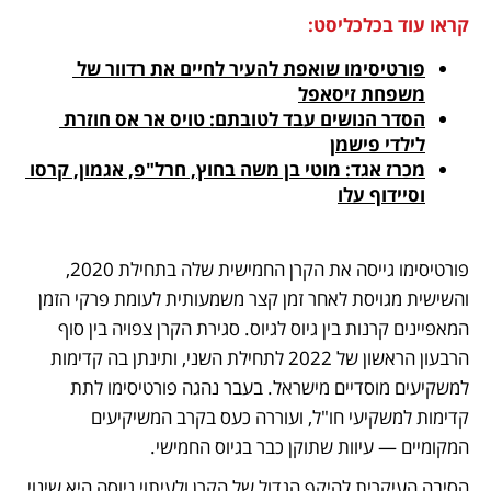
קראו עוד בכלכליסט:
פורטיסימו שואפת להעיר לחיים את רדוור של 
משפחת זיסאפל
הסדר הנושים עבד לטובתם: טויס אר אס חוזרת 
לילדי פישמן
מכרז אגד: מוטי בן משה בחוץ, חרל"פ, אגמון, קרסו 
וסיידוף עלו
פורטיסימו גייסה את הקרן החמישית שלה בתחילת 2020, 
והשישית מגויסת לאחר זמן קצר משמעותית לעומת פרקי הזמן 
המאפיינים קרנות בין גיוס לגיוס. סגירת הקרן צפויה בין סוף 
הרבעון הראשון של 2022 לתחילת השני, ותינתן בה קדימות 
למשקיעים מוסדיים מישראל. בעבר נהגה פורטיסימו לתת 
קדימות למשקיעי חו"ל, ועוררה כעס בקרב המשיקיעים 
המקומיים — עיוות שתוקן כבר בגיוס החמישי.
הסיבה העיקרית להיקף הגדול של הקרן ולעיתוי גיוסה היא שינוי 