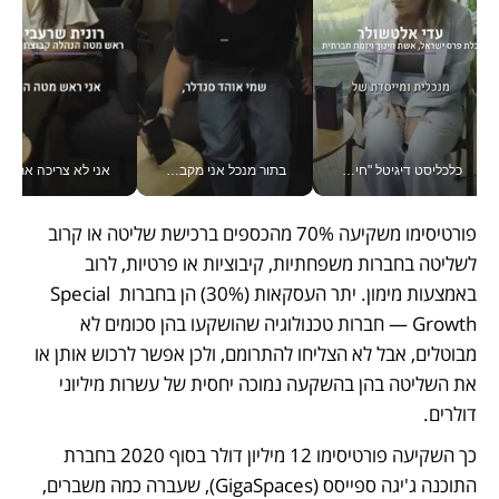
כלכליסט דיגיטל "חינוך הוא המשימה של החיים שלי"_v
בתור מנכל אני מקבל מאות החלטות ביום, וה- Galaxy Z Fold8 Ultra עוזר לי לחתוך אותן מהר יותר_v
אני לא צריכה את המשרד:
פורטיסימו משקיעה 70% מהכספים ברכישת שליטה או קרוב 
לשליטה בחברות משפחתיות, קיבוציות או פרטיות, לרוב 
באמצעות מימון. יתר העסקאות (30%) הן בחברות Special 
Growth — חברות טכנולוגיה שהושקעו בהן סכומים לא 
מבוטלים, אבל לא הצליחו להתרומם, ולכן אפשר לרכוש אותן או 
את השליטה בהן בהשקעה נמוכה יחסית של עשרות מיליוני 
דולרים.
כך השקיעה פורטיסימו 12 מיליון דולר בסוף 2020 בחברת 
התוכנה ג'יגה ספייסס (GigaSpaces), שעברה כמה משברים, 