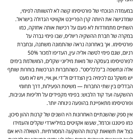
במעמדה הנוכחי של פורטיסימו קשה לא להשוותה לפימי, 
שמדגישה את היותה קרן הפרייבט אקוויטי הגדולה בישראל. 
השתיים מתמודדות לא פעם על רכישת אותה אחזקה, כמו 
במקרה של חברת ההשקיה ריווליס, שבו פימי גברה על 
פורטיסימו. אך באחרונה נראה שהתמונה משתנה, ובחברת 
רניום, שגם פימי לטשה אליה עין, העדיפו למכור 50% 
לפורטיסימו בעסקה של מאות מיליוני שקלים, המושלמת בימים 
אלה ונחשפה ב"כלכליסט". כשהחברות הנרכשות בוחרות שותף 
יש משקל גם לכימיה בין הצדדים ול־די.אן.איי, ויש לא מעט 
הבדלים בין שתי החברות — משיטת הפעילות, דרך תחומי 
ההשקעה ועד קוד הלבוש: בפימי מקפידים על חליפות ועניבות, 
ופורטיסימו מתאפיינת בהופעה נינוחה יותר.
אין ספק שהשנתיים האחרונות היו השנים של קרנות ההון סיכון, 
כמו פיטנגו וכרמל, שעשו אקזיטים במיליארדי שקלים והעמידו 
בצל את תשואות קרנות ההשקעה המסורתיות. השאלה היא אם 