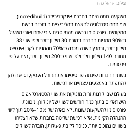
(
צילום: אוראל כהן
)
השקעה דומה היתה בחברת אינקרדיבילד (Incredibuild), 
שפיתחה טכנולוגיה להאצת תהליכי פיתוח תוכנה ברשת 
המקומית. פורטיסימו רכשה מהמייסדים אורי שחם ואורי משעול 
כ־90% ממניות החברה תמורת 30 מיליון דולר ולפי שווי 38 
מיליון דולר, ובמרץ השנה מכרה כ־70% מהמניות לקרן אינסייט 
תמורת 140 מיליון דולר ולפי שווי כ־200 מיליון דולר, זאת על פי 
פרסומים.
בשתי החברות שינתה פורטיסימו את המודל העסקי, וסייעה להן 
להתפתח באמצעים עצמיים או רכישות.
בעולם שבו קרנות זרות מזניקות את שווי הסטארט־אפים 
הישראליים בתוך כמה חודשים לשווי של יוניקורן, מכוונת 
פורטיסימו להשקעות שונות. לא כאלה של 10%–20% תוך ליווי 
ההנהלה הקיימת, אלא רכישת שליטה בחברות שלא הצליחו 
בשוויים נמוכים יותר, כניסה לליבת פעילותן, הובלה לשווקים 