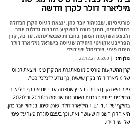
מיליארד דולר לקרן חדשה
פורטיסימו, שבניהול יובל כהן, יוצאת לגיוס הקרן הגדולה
בתולדותיה, מתוך כוונה להשקיע בחברות גדולות יותר
ולבצע השקעות המשך בחברות שבשליטתה. עד כה, קרן
הפרייבט אקוויטי היחידה שגייסה בישראל מיליארד דולר
היתה פימי, שבניהול ישי דוידי
גולן חזני
|
06:00, 22.12.21
מאמר קניות
קרן ההשקעות פורטיסימו מאתגרת את קרן פימי ויוצאת לגיוס 
נפתח בכרטיסייה חדשה
נפתח בכרטיסייה חדשה
של מיליארד דולר בקרן שישית, כך נודע ל"כלכליסט". 
פימי היא הקרן היחידה בארץ שחצתה עד היום את רף מיליארד 
הדולרים בשתי הקרנות האחרונות שגייסה ב־2016 וב־2020, 
בהיקף של 1.1 ו־1.2 מיליארד דולר. פורטיסימו, בניהול יובל כהן, 
היא הקרן השנייה שעושה זאת, וכך בעצם סוגרת פער על פימי 
של ישי דוידי. 