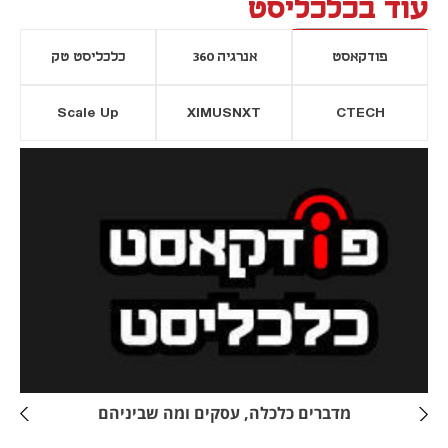
עוד בכלכליסט
פודקאסט
אנרגיה 360
כלכליסט טק
Scale Up
XIMUSNXT
CTECH
יסייה חדשה
נפתח בכרטיסייה חדשה
מדברים כלכלה, עסקים ומה שביניהם