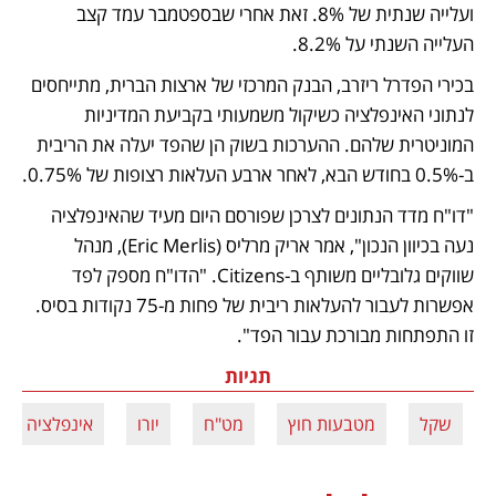
ועלייה שנתית של 8%. זאת אחרי שבספטמבר עמד קצב 
העלייה השנתי על 8.2%. 
בכירי הפדרל ריזרב, הבנק המרכזי של ארצות הברית, מתייחסים 
לנתוני האינפלציה כשיקול משמעותי בקביעת המדיניות 
המוניטרית שלהם. ההערכות בשוק הן שהפד יעלה את הריבית 
ב-0.5% בחודש הבא, לאחר ארבע העלאות רצופות של 0.75%.
"דו"ח מדד הנתונים לצרכן שפורסם היום מעיד שהאינפלציה 
נעה בכיוון הנכון", אמר אריק מרליס (Eric Merlis), מנהל 
שווקים גלובליים משותף ב-Citizens. "הדו"ח מספק לפד 
אפשרות לעבור להעלאות ריבית של פחות מ-75 נקודות בסיס. 
זו התפתחות מבורכת עבור הפד".
תגיות
שקל
מטבעות חוץ
מט"ח
יורו
אינפלציה