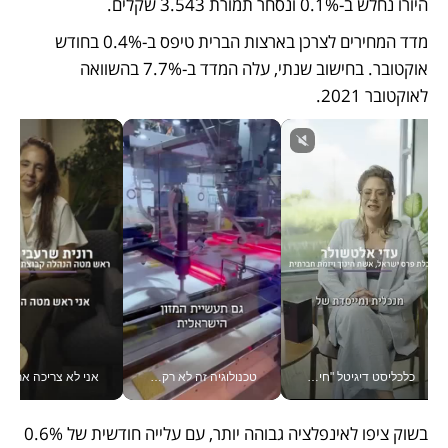
היורו נחלש ב-0.1% ונסחר תמורת 3.543 שקלים.
מדד המחירים לצרכן בארצות הברית טיפס ב-0.4% בחודש 
אוקטובר. בחישוב שנתי, עלה המדד ב-7.7% בהשוואה 
לאוקטובר 2021.
כלכליסט דיגיטל "חינוך הוא המשימה של החיים שלי"_v
טכנולוגיה זה לא רק בהייטק: גם תעשיית המזון הישראלית מאמצת כלי AI, אוטומציה וניתוח דאטה בזמן אמת
אני לא צריכה את המשרד:
בשוק ציפו לאינפלציה גבוהה יותר, עם עלייה חודשית של 0.6% 