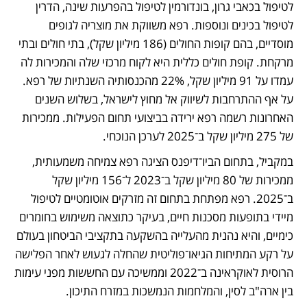
לטיפול בכאבי גרון, בונדורמין לטיפול בהפרעות שינה, הדרין 
לטיפול בכינים ונוספות. רפא משווקת את מוצריה לגופים 
מוסדיים, בהם קופות החולים (186 מיליון שקל), בתי חולים ובתי 
מרקחת. קופת חולים כללית היא לקוח מרכזי שלה והמכירות לה 
עמדו על 91 מיליון שקל, 22% מהכנסותיה השנתיות של רפא. 
על אף ההתרחבות לשיווק אל מחוץ לישראל, בשלוש השנים 
האחרונות רשמה רפא ירידה בביצועי תחום הפעילות. ממכירות 
של 275 מיליון שקל ב־2025 לערכן הנוכחי.
במקביל, בתחום הביו־דיפנס הציגה רפא צמיחה משמעותית, 
ממכירות של 80 מיליון שקל ב־2023 ל־156 מיליון שקל 
ב־2025. רפא מפתחת בתחום זה מזרקים אוטומטיים לטיפול 
מיידי בתופעות מסכנות חיים, בעיקר כתוצאה משימוש בחומרים 
כימיים, והיא נהנית מהעלייה בהשקעה בתקציבי הביטחון בעולם 
על רקע המתיחות הגיאו־פוליטית שהחלה לגעוש לאחר הפלישה 
הרוסית לאוקראינה ב־2022 וממשיכה עם החששות מפני עימות 
בין ארה"ב לסין, והמלחמות הנמשכות במזרח התיכון.