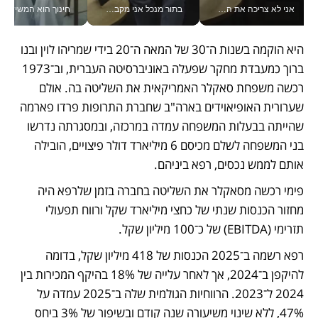
אני לא צריכה את המשרד: רונית שרעבי-חדד מנהלת ארגון של 30000 עובדים מכל מקום_v
בתור מנכל אני מקבל מאות החלטות ביום, וה- Galaxy Z Fold8 Ultra עוזר לי לחתוך אותן מהר יותר_v
חינוך הוא המש
היא הוקמה בשנות ה־30 של המאה ה־20 בידי שמריהו לוין ובנו 
ברוך כמעבדת מחקר שפעלה באוניברסיטה העברית, וב־1973 
רכשה משפחת סאקלר האמריקאית את השליטה בה. אולם 
שערורית האופיאוידים בארה"ב שחברת התרופות פרדו פארמה 
שהייתה בבעלות המשפחה עמדה במרכזה, ובמסגרתה נדרשו 
בני המשפחה לשלם מכיסם 6 מיליארד דולר פיצויים, הובילה 
אותם לממש נכסים, רפא ביניהם.
פימי רכשה מסאקלר את השליטה בחברה בזמן שלרפא היה 
מחזור הכנסות שנתי של כחצי מיליארד שקל ורווח תפעולי 
תזרימי (EBITDA) של כ־100 מיליון שקל. 
רפא רשמה ב־2025 הכנסות של 418 מיליון שקל, בדומה 
להיקפן ב־2024, אך לאחר עלייה של 18% בהיקף המכירות בין 
2024 ל־2023. הרווחיות הגולמית שלה ב־2025 עמדה על 
47%, ללא שינוי משיעורה שנה קודם ובשיפור של 3% ביחס 