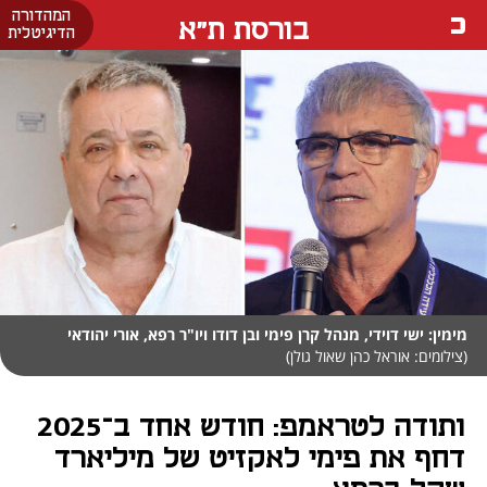
המהדורה
בורסת ת"א
הדיגיטלית
מימין: ישי דוידי, מנהל קרן פימי ובן דודו ויו"ר רפא, אורי יהודאי
(צילומים: אוראל כהן שאול גולן)
ותודה לטראמפ: חודש אחד ב־2025
דחף את פימי לאקזיט של מיליארד