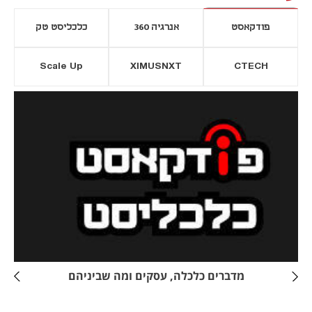
פודקאסט
אנרגיה 360
כלכליסט טק
Scale Up
XIMUSNXT
CTECH
יסייה חדשה
נפתח בכרטיסייה חדשה
מדברים כלכלה, עסקים ומה שביניהם