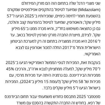
שני מוצרי הדגל שלה בתחום הזה הם מזרק המידזולם 
(Midazolam) שמיועד לטיפול בהתקפים אפילפטיים שמקורם 
בהשפעת חומרי לחימה כימיים, שמכירותיו ב־2025 הגיעו ל־57 
מיליון שקל; והאטרופין, שמיועד לטיפול בהפרעות קצב והולכה, 
גם כן כתוצאה משימוש בחל"כ, והיא מכרה ממנו ב־65 מיליון 
שקל. לצידם, מייצרת החברה מזרקי מורפין לטיפול בכאב. עד 
ל־2016 היא מכרה ממוצריה בתחום זה רק למערכת הביטחון 
הישראלית והחל מ־2017 החלה למכור אטרופין גם לצבא 
האמריקאי. 
בעקבות זאת, המכירות לגופי הממשל האמריקאי הגיעו ב־2025 
ל־70 מיליון שקל, למעלה ממחציתן לצבא ארה"ב, והרכיבו 45% 
ממכירות הביו־דיפנס. גם גרמניה היתה יעד מכירות מרכזי, עם 
מכירות של 58 מיליון שקל (לעומת 15 מיליון ב־2024). המכירות 
בישראל הגיעו ל־5 מיליון שקלים בלבד.
ספטמבר 2025 מתבסס כחודש משמעותי עבור תחום הביודפנס 
של רפא. בחודש זה החברה התקשרה בהסכם עם משרד 