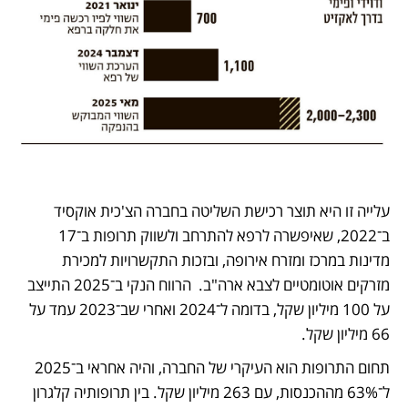
עלייה זו היא תוצר רכישת השליטה בחברה הצ'כית אוקסיד 
ב־2022, שאיפשרה לרפא להתרחב ולשווק תרופות ב־17 
מדינות במרכז ומזרח אירופה, ובזכות התקשרויות למכירת 
מזרקים אוטומטיים לצבא ארה"ב.  הרווח הנקי ב־2025 התייצב 
על 100 מיליון שקל, בדומה ל־2024 ואחרי שב־2023 עמד על 
66 מיליון שקל.
תחום התרופות הוא העיקרי של החברה, והיה אחראי ב־2025 
ל־63% מההכנסות, עם 263 מיליון שקל. בין תרופותיה קלגרון 