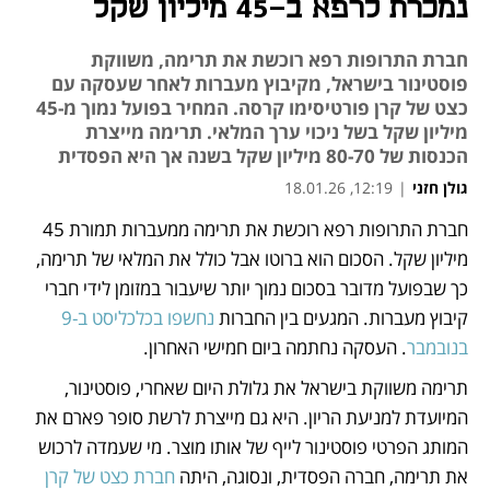
נמכרת לרפא ב-45 מיליון שקל
חברת התרופות רפא רוכשת את תרימה, משווקת
פוסטינור בישראל, מקיבוץ מעברות לאחר שעסקה עם
כצט של קרן פורטיסימו קרסה. המחיר בפועל נמוך מ-45
מיליון שקל בשל ניכוי ערך המלאי. תרימה מייצרת
הכנסות של 80-70 מיליון שקל בשנה אך היא הפסדית
גולן חזני
|
12:19, 18.01.26
חברת התרופות רפא רוכשת את תרימה ממעברות תמורת 45 
נפתח בכרטיסייה חדשה
נפתח בכרטיסייה חדשה
מיליון שקל. הסכום הוא ברוטו אבל כולל את המלאי של תרימה, 
כך שבפועל מדובר בסכום נמוך יותר שיעבור במזומן לידי חברי 
קיבוץ מעברות. המגעים בין החברות 
נחשפו בכלכליסט ב-9 
בנובמבר
. העסקה נחתמה ביום חמישי האחרון.
תרימה משווקת בישראל את גלולת היום שאחרי, פוסטינור, 
המיועדת למניעת הריון. היא גם מייצרת לרשת סופר פארם את 
המותג הפרטי פוסטינור לייף של אותו מוצר. מי שעמדה לרכוש 
את תרימה, חברה הפסדית, ונסוגה, היתה 
חברת כצט של קרן 