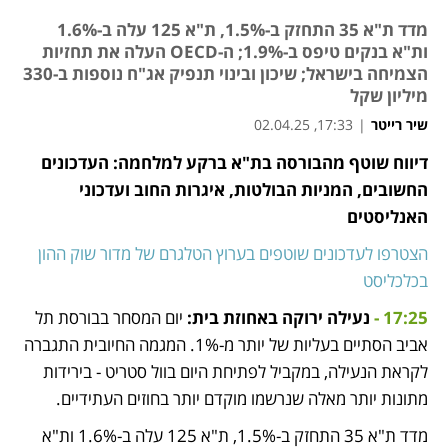
מדד ת"א 35 התחזק ב-1.5%, ת"א 125 עלה ב-1.6%
ות"א בנקים טיפס ב-1.9%; ה-OECD העלה את תחזיות
הצמיחה בישראל; שיכון ובינוי תנפיק אג"ח נוספות ב-330
מיליון שקל
שיר רייטר
|
17:33, 02.04.25
דיווח שוטף מהבורסה בת"א ברקע למלחמה: העדכונים 
נפתח בכרטיסייה חדשה
נפתח בכרטיסייה חדשה
נפתח בכרטיסייה חדשה
נפתח בכרטיסייה חדשה
נפתח בכרטיסייה חדשה
נפתח בכרטיסייה חדשה
החשובים, המניות הבולטות, איגרות החוב ועדכוני 
האנליסטים
הצטרפו לעדכונים שוטפים בערוץ הטלגרם של מדור שוק ההון 
בכלכליסט
17:25 - 
נעילה ירוקה באחוזת בית: 
יום המסחר בבורסת תל 
אביב הסתיים בעליות של יותר מ-1%. המגמה החיובית התגברה 
לקראת הנעילה, במקביל לפתיחת היום בוול סטריט - בירידות 
מתונות יותר מאלה שנרשמו מוקדם יותר בחוזים העתידיים.
מדד ת"א 35 התחזק ב-1.5%, ת"א 125 עלה ב-1.6% ות"א 