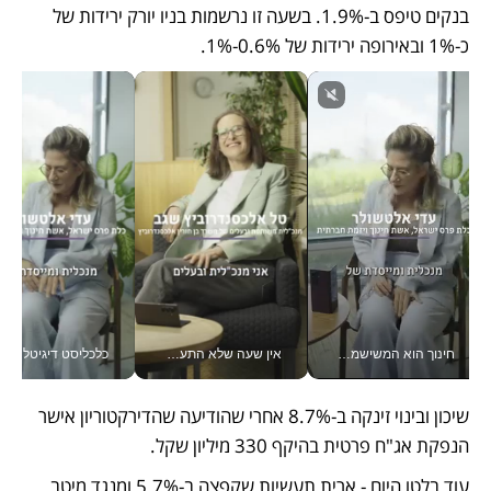
בנקים טיפס ב-1.9%. בשעה זו נרשמות בניו יורק ירידות של 
כ-1% ובאירופה ירידות של 0.6%-1%.
חינוך הוא המשישמה של החיים שלי - V
אין שעה שלא התעסקתי במשבר - טל אלכסנדרוביץ’ שגב מנהלת משברים תקשורתיים מכל מקום עם ה- Galaxy Z Fold8 Ultra שלה_v
כלכליסט דיגיטל
שיכון ובינוי זינקה ב-8.7% אחרי שהודיעה שהדירקטוריון אישר 
הנפקת אג"ח פרטית בהיקף 330 מיליון שקל. 
עוד בלטו היום - ארית תעשיות שקפצה ב-5.7% ומנגד מיטב 