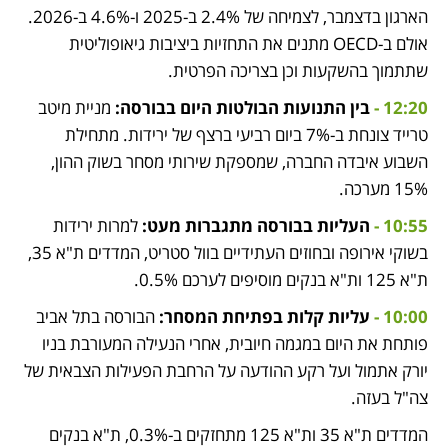
הארגון בדצמבר
, לצמיחה של 2.4% ב-2025 ו-4.6% ב-2026. 
אולם ב-OECD מתנים את התחזיות ביציבות גיאופוליטית 
שתתמוך בהשקעות וכן בצריכה הפרטית.
12:20 - 
בין התנועות הבולטות היום בבורסה:
 מניית מיטב 
טרייד צונחת ב-7% ביום רביעי ברצף של ירידות. מתחילת 
השבוע איבדה החברה, שמספקת שירותי מסחר בשוק ההון, 
15% מערכה.
10:55 - 
העליות בבורסה מתגברות מעט:
 למרות ירידות 
בשוקי אירופה ובחוזים העתידיים בוול סטריט, המדדים ת"א 35, 
ת"א 125 ות"א בנקים מוסיפים לערכם 0.5%.
10:00 - 
עליות קלות בפתיחת המסחר:
 הבורסה בתל אביב 
פותחת את היום במגמה חיובית, אחרי הנעילה המעורבת בניו 
יורק אתמול ועל רקע ההודעה על הרחבת הפעילות הצבאית של 
צה"ל בעזה.
המדדים ת"א 35 ות"א 125 מתחזקים ב-0.3%, ת"א בנקים 