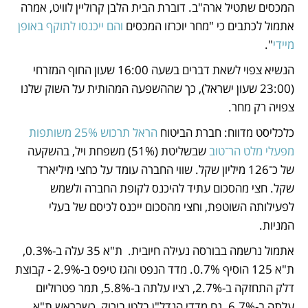
המכסים שתטיל ארה"ב. דוברת הבית הלבן קרוליין לוויט, אמרה 
אתמול לכתבים כי "מחר יוכרזו המכסים 
והם ייכנסו לתוקף באופן 
מיידי
". 
הנשיא צפוי לשאת דברים בשעה 16:00 שעון החוף המזרחי 
(23:00 שעון ישראל), כך שההשפעה המהותית על השוק שלנו 
צפויה רק מחר.
כלכליסט מדווח: חברת הביטוח 
הראל תרכוש 25% משותפות 
מפעלי מלט הר־טוב
 שבשליטת (51%) משפחת ויל, בהשקעה 
של כ־126 מיליון שקל. שווי החברה עומד על כחצי מיליארד 
שקל. חצי מהסכום עתיד להיכנס לקופת החברה ולשמש 
לפעילותה השוטפת, וחצי מהסכום ייכנס לכיסם של בעלי 
המניות. 
אתמול נרשמה בבורסה נעילה חיובית.  ת"א 35 עלה ב-0.3%, 
ת"א 125 הוסיף 0.7%. מדד הנפט והגז טיפס ב-2.9% - קבוצת 
דלק התחזקה ב-2.7%, רציו עלתה ב-5.8%, תמר פטרוליום 
עלתה ב-6.7%. גם מדדי הנדל"ן בלטו בירוק, כשבראש ת"א 