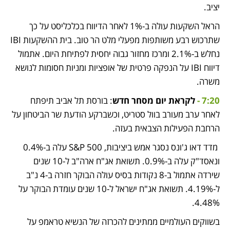
יציב.
הראל השקעות עולה ב-1% לאחר הדיווח בכלכליסט על כך 
שתרכוש רבע משותפות מפעלי מלט הר טוב. בית ההשקעות IBI 
נחלש ב-2.1% ומרכז מחזור גבוה יחסית לפתיחת היום. אתמול 
דיווח IBI על הנפקה פרטית של אופציות ומניות חסומות לנושא 
משרה.
7:20 - 
לקראת יום מסחר חדש
: בורסת תל אביב תיפתח 
לאחר ערב מעורב בוול סטריט, וכשברקע הודעת שר הביטחון על 
הרחבת הפעילות הצבאית בעזה. 
 מדד דאו ג'ונס נסגר אמש ביציבות, S&P 500 עלה ב-0.4% 
ונאסד"ק עלה ב-0.9%. תשואת אג"ח ארה"ב ל-10 שנים 
שירדה אתמול ב-8 נקודות בסיס עולה הבוקר חזרה ב-4 נ"ב 
ל-4.19%. תשואת אג"ח ישראל ל-10 שנים עומדת הבוקר על 
4.48%. 
בשווקים העולמיים ממתינים להכרזה של הנשיא טראמפ על 