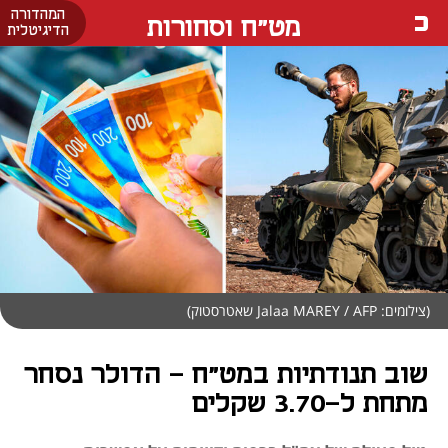
המהדורה
מט"ח וסחורות
הדיגיטלית
(צילומים: Jalaa MAREY / AFP שאטרסטוק)
שוב תנודתיות במט"ח - הדולר נסחר
מתחת ל-3.70 שקלים