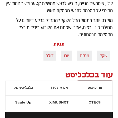
שלו, איסמעיל הנייה, הודיע לראש ממשלת קטאר ולשר המודיעין 
המצרי על הסכמה לתנאי הפסקת האש. 
מוקדם יותר אתמול החל השקל להתחזק ברקע דיווחים על 
תחילת פינוי רפיח, אחרי שפתח את השבוע בירידות בצל 
ההסלמה הבטחונית.
תגיות
שקל
מט"ח
יורו
דולר
עוד בכלכליסט
פודקאסט
אנרגיה 360
כלכליסט טק
Scale Up
XIMUSNXT
CTECH
יסייה חדשה
נפתח בכרטיסייה חדשה