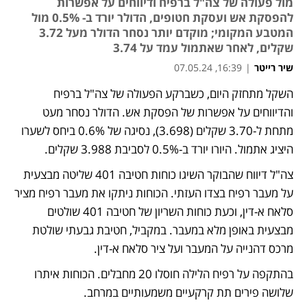
מול פעולה של צה"ל ברפיח ודיווחים על אפשרות
להפסקת אש ועסקת חטופים, הדולר יורד ב- 0.5% מול
המטבע המקומי; מוקדם יותר נסחר הדולר מעל 3.72
שקלים, לאחר שאתמול עמד על 3.74
שיר רייטר
|
16:39, 07.05.24
השקל מתחזק היום, כשברקע הפעולה של צה"ל ברפיח 
והדיווחים על אפשרות של הפסקת אש. הדולר נסחר מעט 
מתחת ל-3.70 שקלים (3.698), נסיגה של 0.6% ביחס לשערו 
היציג אתמול. היורו יורד ב-0.5% לסביבת 3.988 שקלים. 
צה"ל דיווח שהבוקר השיגו כוחות חטיבה 401 שליטה מבצעית 
על מעבר רפיח בצדו העזתי. הכוחות ניתקו את מעבר רפיח מציר 
סלאח א-דין, וכעת כוחות השריון של חטיבה 401 שולטים 
מבצעית באופן מלא במעבר. במקביל, חטיבת גבעתי שולטת 
מרכס דהנייה על המעבר ועל ציר סלאח א-דין. 
בהתקפה על רפיח הלילה חוסלו 20 מחבלים. הכוחות איתרו 
שלושה פירים תת קרקעיים משמעותיים במרחב. 