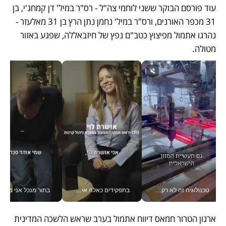
עוד פורסם הבוקר ששני לוחמי צה"ל - רס"ר במיל' דן קמחג'י, בן 
31 מכפר האורנים, ורס"ר במיל' נחמן נתן הרץ בן 31 מאלעזר - 
נהרגו אתמול מפיצוץ כטב"ם נפץ של חיזבאללה, שפגע באזור 
מטולה. 
טכנולוגיה זה לא רק בהייטק: גם תעשיית המזון הישראלית מאמצת כלי AI, אוטומציה וניתוח דאטה בזמן אמת
בתפקידים כאלה אי אפשר לחכות: אושרת לוי מניעה השקעות ענק מהטלפון_v
בתור מנכל אני מקבל מאות הח
ארגון הטרור חמאס דיווח אתמול בערב שראש הלשכה המדינית 