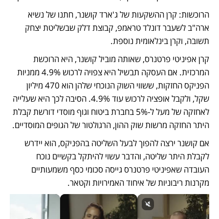
הרוכשות: קרן ההשקעות של ג'ארד קושנר, חתנו של נשיא 
ארה"ב לשעבר דונלד טראמפ, קבוצת דלק שבשליטת יצחק 
תשובה, וקרן בינלאומית נוספת.
קרן אפיניטי פרטנרס, שאותה מוביל קושנר, היא הרוכשת 
המרכזית. אם העסקה תבשיל היא צפויה לרכוש 4.9% ממניות 
הפניקס החזקות, ששווי השוק הנוכחי שלהן הוא 470 מיליון 
שקל, ולקבל אופציה לרכוש עוד 4.9%. הסיבה לכך היא שעלייה 
לאחזקה של מעל ל-5% בחברת ביטוח וגוף מוסדי דורשת קבלת 
היתר החזקה מרשות שוק ההון, הרגולטור של הגופים המוסדיים. 
אם קושנר ירצה להפוך לבעל השליטה בהפניקס, הוא יידרש 
לקבלת היתר שליטה, והדבר עשוי להיתקל בקשיים נוכח 
העובדה שאפיניטי פרטנרס גייסה סכומי כסף משמעותיים 
מקרנות ריבוניות של איחוד האמירויות וקטאר. 