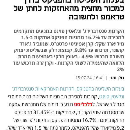
בעלות השליטה בהפניקס בדרך
למכור מחצית מהאחזקות לחתן של
טראמפ ולתשובה
הקרנות סנטרברידג' וגלאטין פוינט במגעים מתקדמים
למכירת עד 16.7% ממניות הפניקס אחזקות ב-1.5
מיליארד שקל; קרן אפיניטי פרטנרס, שמוביל ג'ארד
קושנר, תרכוש עד 9.8%, קבוצת דלק שבשליטת יצחק
תשובה תרכוש 4.9% - באופן חלקי באמצעות המרת
הלוואה שהעמידה לשתי הקרנות - וקרן זרה תרכוש עוד
2%
גולן חזני
|
16:41, 15.07.24
בעלות השליטה בהפניקס, הקרנות האמריקאיות סנטרברידג' 
נפתח בכרטיסייה חדשה
נפתח בכרטיסייה חדשה
נפתח בכרטיסייה חדשה
וגלאטין פוינט
, קרובות למכירת רוב מניות השליטה בגוף המוסדי 
הגדול בישראל. ל
כלכליסט
 נודע כי בימים אלו מתגבשת עסקה 
שבמסגרתה שתי הקרנות, שמחזיקות ב-31.45% מהפניקס 
החזקות, ימכרו 16.7% ממניות הפניקס החזקות לפי שווי של 
9.2 מיליארד שקל להפניקס, כלומר נתח של 1.5 מיליארד שקל.