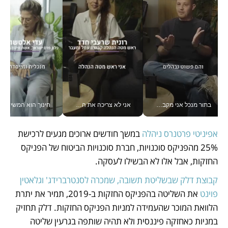
בתור מנכל אני מקבל מאות החלטות ביום, וה- Galaxy Z Fold8 Ultra עוזר לי לחתוך אותן מהר יותר_v
אני לא צריכה את המשרד: רונית שרעבי-חדד מנהלת ארגון של 30000 עובדים מכל מקום_v
חינוך הוא המש
אפיניטי פרטנרס ניהלה 
במשך חודשים ארוכים מגעים לרכישת 
25% מהפניקס סוכנויות, חברת סוכנויות הביטוח של הפניקס 
החזקות, אבל אלו לא הבשילו לעסקה.
קבוצת דלק שבשליטת תשובה, שמכרה לסנטרברידג' וגלאטין 
פוינט
 את השליטה בהפניקס החזקות ב-2019, תמיר את יתרת 
הלוואת המוכר שהעמידה למניות הפניקס החזקות. דלק תחזיק 
במניות כאחזקה פיננסית ולא תהיה שותפה בגרעין שליטה 