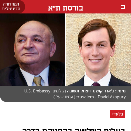
המהדורה
בורסת ת"א
הדיגיטלית
מימין: ג'ארד קושנר ויצחק תשובה
(צילומים: U.S. Embassy
Jerusalem - David Azagury עמית שעל )
בלעדי