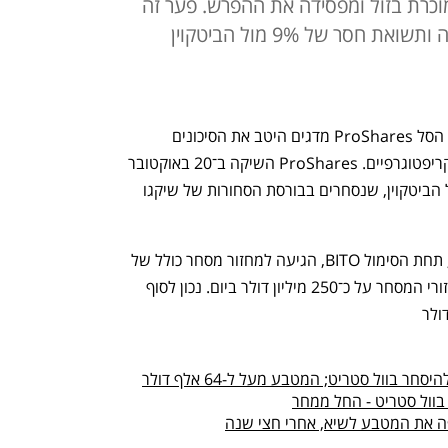
מוכרת בזול ומפסידה את ההפרש. פער זה
מוצר ההשקעה החדש של מנהלת קרנות הסל ProShares מדגים היטב את הסיכונים 
הטמונים במכשירי השקעה על מטבעות קריפטוגרפיים. ProShares השיקה ב־20 באוקטובר 
ETF (תעודת סל) על החוזים העתידיים על הביטקוין, שנסחרים בבורסת הסחורות של שיקגו 
בשלושת ימי המסחר הראשונים התעודה, תחת הסימול BITO, הגיעה למחזור מסחר כולל של 
2.5 מיליארד דולר; לאחר מכן התייצבו מחזורי המסחר על כ־250 מיליון דולר ביום. נכון לסוף 
 בוול סטריט; המטבע מעל ל-64 אלף דולר
 בוול סטריט - החל ממחר
פה את המטבע לשיא, אחרי חצי שנה