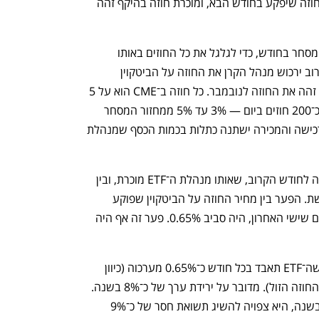
מנהלת הקרן רוכשת בכל יום מסחר את החוזה שיפקע בחודש הבא, ומוכרת חוזה בהיקף זהה 
היקף הרכישה הוא אחד חלקי מספר ימי המסחר בחודש, כדי לגלגל את כל החוזים באותו 
החודש. כלומר, בכל יום מסחר בחודש הקרוב ירכוש מנהל הקרן את החוזה על הביטקוין 
לדצמבר בכ־60 מיליון דולר, וימכור בהיקף זהה את החוזה לנובמבר. כל חוזה ב־CME הוא על 5 
ביטקוין, ולכן אותם 60 מיליון דולר מהווים כ־200 חוזים ביום — 3% עד 5% ממחזור המסחר 
הכולל בחוזה העתידי בבורסה זו. היקף הרכישה והמכירה ישתנה כתלות בכמות הכסף שמנהלת 
פעילות מסחר זו יצרה פער בין מחיר החוזה לחודש הקרוב, שאותו מנהלת ה־ETF מוכרת, ובין 
מחיר החוזה לחודש הבא, שאותו היא רוכשת. הפער בין מחיר החוזה על הביטקוין שפוקע 
בדצמבר ובין זה שפוקע בנובמבר, נכון ליום שישי האחרון, היה סביב 0.65%. פער זה אף היה 
אם פער זה יוותר על כנו, המשמעות היא שה־ETF תאבד בכל חודש כ־0.65% מערכוה (כיוון 
שהיא רוכשת את החוזה היקר ומוכרת את החוזה הזול). מדובר על ירידת ערך של כ־8% בשנה. 
יחד עם דמי ניהול של 0.95% על ה־ETF בשנה, היא צפויה להשיג תשואת חסר של כ־9% 