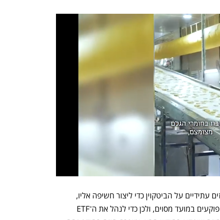
צורת הניהול של ה־ETF כוללת אחזקת חוזים עתידיים על הביטקוין כדי ליצור חשיפה אליו, 
ובמקביל אחזקת מזומן. החוזים העתידיים פוקעים במועד מסוים, ולכן כדי לנהל את ה־ETF 