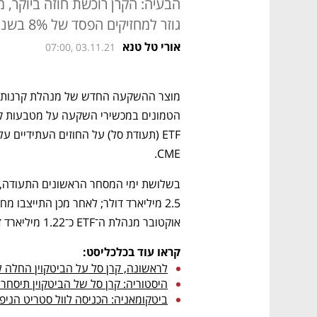
הבעיה: הקרן רוכשת חוזה ביוקר, 
גוזר למחזיקים הפסד של 8% בשנה ותשואת חסר של 9% מול הביטקוין
אורי טל טנא
07:00, 03.11.21
CME. 
אוקטובר מנהלת ה־ETF כ־1.22 מיליארד דולר
קראו עוד בכלכליסט:
לראשונה, קרן סל על הביטקוין החלה להיסחר
היסטוריה: קרן סל של הביטקוין תיסחר
ביטקומאניה: הכניסה לוול סטריט הני