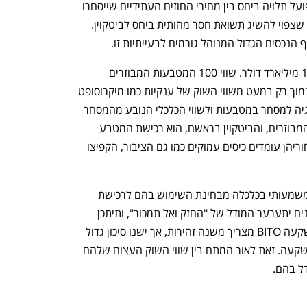
בשנה לעומת הביטקוין. תשואת החסר בפועל תלויה ביחס בין מחירי החוזים העתידיים שייסחרו 
בעתיד. כך שמדובר בכלי השקעה בעייתי, שצפוי להשיג תשואת חסר מהותית ביחס לביטקוין. 
שווי כל מטבעות הביטקוין כעת הוא כ־1.16 מיליארד דולר. שווי 100 המטבעות המבוזרים 
המובילים מגיע לכ־2.36 טריליון דולר — נמוך רק במעט משווי השוק של ענקיות כמו מיקרוסופט 
או אפל. מדובר בשווי עצום ביחס לטכנולוגיה למסחר במטבעות ולשווי הכלכלי הנובע מהמסחר 
הצנוע בהם. מרבית הפעילות במטבעות המבוזרים, והביטקוין בראשם, הוא רכישת המטבע 
בתקווה שערכו יעלה. רכישות אלה, שמאחוריהן עומדים כיסים עמוקים כמו גם הציבור, הקפיצו 
אולם אם המטבעות הללו לא יתפסו נתח משמעותי בכלכלה מבחינת השימוש בהם לרכישת 
סחורות ושירותים — סביר שבעוד כמה שנים יתערער המודל של "החזק ואל תמכור", ותיתכן 
צניחה בערך של אותם מטבעות. כלי ההשקעה BITO מצריך משנה זהירות, אך ישנו סיכון גדול 
בכניסה למטבעות מבוזרים בכל אמצעי השקעה. זאת לאור המתח בין שווי השוק העצום שלהם 
דל בהם.