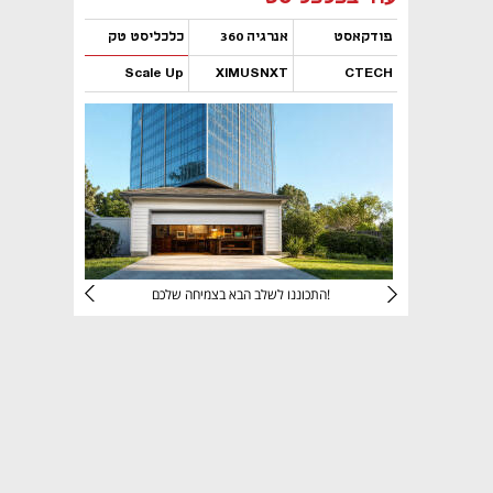
פודקאסט
אנרגיה 360
כלכליסט טק
Scale Up
XIMUSNXT
CTECH
נפתח בכרטיסייה חדשה
נפתח בכרטיסייה חדשה
נפתח בכרטיסייה חדשה
נפתח בכרטיסייה חדשה
יניהם
התכוננו לשלב הבא בצמיחה שלכם!