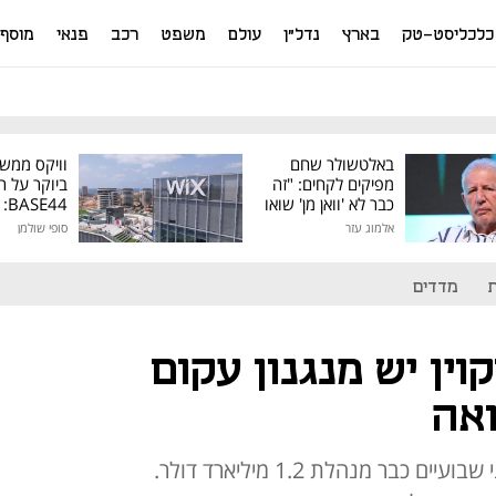
כלכליסט-טק
בארץ
נדל"ן
עולם
משפט
רכב
פנאי
מוסף
באלטשולר שחם
וויקס ממש
מפיקים לקחים: "זה
ביוקר על ר
כבר לא 'וואן מן' שואו
44
של גילעד"
אלמוג עזר
סופי שולמן
מיליון דולר
מדדים
יטקוין יש מנגנון עקום
אה
ה־ETF שהשיקה ProShares לפני שבועיים כבר מנהלת 1.2 מיליארד דולר.