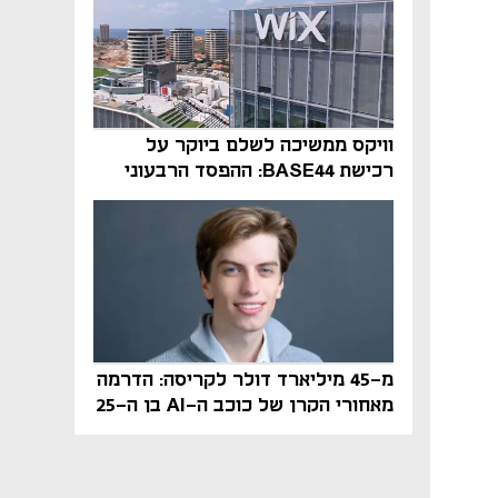
וויקס ממשיכה לשלם ביוקר על
רכישת BASE44: ההפסד הרבעוני
זינק ל-76 מיליון דולר
מ-45 מיליארד דולר לקריסה: הדרמה
מאחורי הקרן של כוכב ה-AI בן ה-25