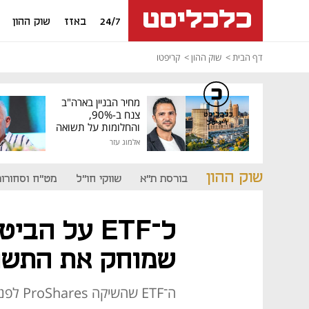
24/7
באזז
שוק ההון
דף הבית
שוק ההון
קריפטו
מחיר הבניין בארה"ב
צנח ב-90%,
כלכליסט
דיגיטל
והחלומות על תשואה
גבוהה התנפצו
אלמוג עזר
שוק ההון
בורסת ת"א
שווקי חו"ל
מט"ח וסחורות
ל־ETF על הב
שמוחק את התשו