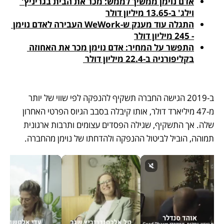
אדם נוימן ממשיך לממש: מכר את הבית בגריניץ' 
וילג' ב-13.65 מיליון דולר
התגלה עוד מענק ש-WeWork העבירה לאדם נוימן 
- 245 מיליון דולר
התפשר על המחיר: אדם נוימן מכר את האחוזה 
בקליפורניה ב-22.4 מיליון דולר 
ב-2019 הגישה החברה תשקיף להנפקה לפי שווי של יותר 
מ-47 מיליארד דולר, אותו קיבלה בסבב הגיוס הפרטי האחרון 
שלה. אך התשקיף, שגילה הפסדים עצומים ותרבות ארגונית 
תמוהה, הוביל לביטול ההנפקה ולהדחתו של נוימן מהחברה.