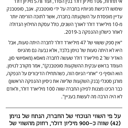
אי תחרות, 106 מיליון דולר בגין הסדר, ועוד 578 מיליון דולר 
שימשו לרכישת מניותיו בחברה על ידי סופטבנק. אגב, סופטבנק 
עדיין מופסדת על השקעתה בחברה, אשר לתוכה הזרימה יותר 
מ-10 מיליארד דולר לאורך השנים, כולל עסקת החילוץ הגדולה 
לאחר כישלון ההנפקה ב-2019. 
"אין ספק ששווי של 47 מיליארד דולר לחברה היתה טעות, אבל 
היא לא היתה טעות של נוימן בלבד, אלא נבעה גם מהגיוס 
האדיר של 2 מיליארד דולר שעשה לחברה מאסא (מאסיושי סון, 
העומד בראש ענקית ההשקעות סופטבנק)", אמר מקורב לנוימן. 
הוא הוסיף כי "אחרי הגיוס הזה, כשהתחילו הדיבורים על הנפקה, 
מורגן סטנלי (בנק השקעות שליווה את ניסיון ההנפקה הראשון) 
כבר הכינו מצגות לפיהן החברה שווה 100 מיליארד דולר, ולאדם 
לא היה הרבה מה לעשות בעניין". 
על פי השווי הנוכחי של החברה, הנתח של נוימן 
(42) שווה כ-900 מיליון דולר, רחוק מהשווי של 