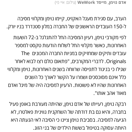
אדם נוימן, מייסד WeWork
(
צילום: איי פי
)
הערב, עם סגירת מעגל האקזיט, קיימו נוימן ומקלווי מסיבה 
ל-150 העובדים הראשונים של החברה במלון סטנדרד בניו יורק.
לפי מקורבי נוימן, רעיון המסיבה החל להתגלגל ב-72 השעות 
האחרונות, כאשר מקלווי החל לשלוח הודעות טקסט למספר 
עובדים ותיקים שמחזיקים במניות החברה המכונים The 
Originals. לדברי המקורבים, "פתאום כולם רצו לבוא לאחר 
שגילו כי בניגוד לתפיסה שרווחה בשנים האחרונות, נוימן ומקלווי 
כלל אינם מסוכסכים ושמרו על הקשר לאורך כל השנים 
האחרונות שהיו לא פשוטות. הרעיון למסיבה היה של מיגל ואדם 
מאוד אהב אותו". 
רבקה נוימן, רעייתו של אדם נוימן, שהיתה מעורבת באופן פעיל 
בחברה, והיא גם בת דודתה של השחקנית גווינית פאלטרו, לא 
הגיעה למסיבה. בסביבת נוימן ציינו כי הסיבה לאי הגעתה היא 
היותה עסוקה בטיפול בששת הילדים של בני הזוג. 