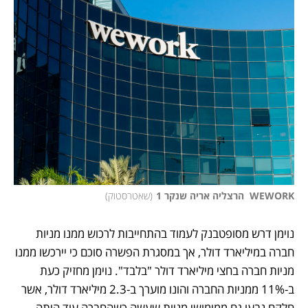
WEWORK  הרצליה אריה שנקר 1
(
שאטרסטוק
)
נוימן דרש מסופטבנק לעמוד בהתחייבות לרכוש ממנו מניות 
חברה במיליארד דולר, אך במסגרת הפשרה סוכם כי יירכשו ממנו 
מניות חברה בחצי מיליארד דולר "בלבד". נוימן מחזיק כעת 
ב-11% ממניות החברה והונו מוערך ב-2.3 מיליארד דולר, אשר 
חלקם נבעו גם ממימושי מניות שעשה כשהחברה עוד היתה 