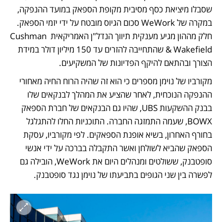
שסבלו מיציאת כסף מסיבית מקופת הספאק במועד ההנפקה, 
במקרה של WeWork סכום הגיוס מובטח על ידי יזמי הספאק. 
חלק מההון מגיע מענקית תיווך הנדל"ן האמריקאית Cushman 
& Wakefield שהתחייבה להזרים עד 150 מיליון דולר במידת 
הצורך ובהתאם להיקף הפדיונות של המשקיעים.  
מקורביו של נוימן מספרים כי הוא זה שהיה הרוח החיה מאחורי 
ההנפקה הנוכחית, לאחר שהציע את המהלך לבנקאים שלו 
בבנק ההשקעות UBS, שהיו גם הבנקאים של חברת הספאק 
BOWX, שעמה התמזגה החברה. התוכניות החלו להתגלגל 
בחורף האחרון, בשיא אופנת הספאקים. לפי מקורביו, עסקת 
הספאק שהביא לשולחן ואשר התקבלה בברכה על ידי אנשי 
סופטבנק, ששולטים ומנהלים היום את WeWork, הובילה גם 
לפשרה בין שני הגופים בתביעתו של נוימן נגד סופטבנק. 