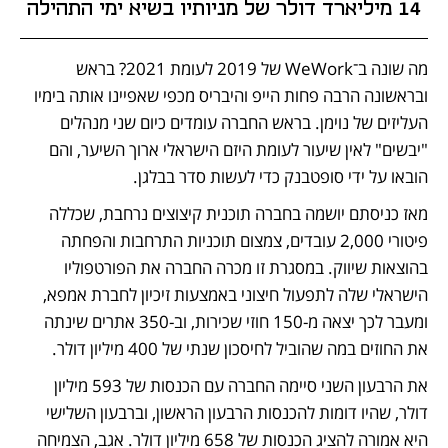
14 מיליארד דולר של מניותיו בשיא ימי התהילה
מה שונה ב־WeWork של 2019 לעומת 2021? בראש 
ובראשונה הרבה פחות הייפ והיבריס מכפי שאפיינו אותה בימיו 
העליזים של נוימן. בראש החברה עומדים כיום שני מנהלים 
"יבשים" לאין שיעור לעומת היזם הישראלי ארוך השיער, והם 
הובאו על ידי סופטבנק כדי לעשות סדר בבלגן. 
מאז כניסתם יושמה בחברה תוכנית קיצוצים נרחבת, שכללה 
פיטורי 2,000 עובדים, צמצום תוכניות התרחבות והפחתה 
בהוצאות שיווק. במסגרת זו מכרה החברה את הפורטפוליו 
הישראלי שלה לתפעול חיצוני באמצעות זיכיון לחברת אמפא, 
ומעבר לכך יצאה מ-150 חוזי שכירות, וב-350 אתרים שינתה 
את החוזים במה שהוביל לחיסכון שנתי של 400 מיליון דולר. 
את הרבעון השני סיימה החברה עם הכנסות של 593 מיליון 
דולר, שהיו דומות להכנסות הרבעון הראשון, וברבעון השלישי 
היא אמורה להציג הכנסות של 658 מיליון דולר. אגב, הצמיחה 