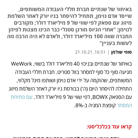
באיחור של שנתיים חברת חללי העבודה המשותפים,
שייסד אדם נוימן, תתחיל להיסחר בניו יורק לאחר השלמת
מיזוג עם ספאק לפי שווי של 9 מיליארד דולר; מקורבים
לנוימן: "אחרי הגיוס מורגן סטנלי כבר הכינו מצגות לפיהן
החברה שווה 100 מיליארד דולר, ולאדם לא היה הרבה מה
לעשות בעניין"
סופי שולמן
|
16:51, 21.10.21
באיחור של שנתיים ובניכוי 40 מיליארד דולר בשווי, WeWork 
נפתח בכרטיסייה חדשה
נפתח בכרטיסייה חדשה
נפתח בכרטיסייה חדשה
נפתח בכרטיסייה חדשה
מגיעה סוף כל סוף למסחר בוול סטריט. חברת חללי העבודה 
המשותפים, שהוקמה על ידי אדם נוימן ושותפו מיגל מקלווי, 
התחילה להיסחר היום (ה') בבורסת ניו יורק לאחר השלמת מיזוג 
עם הספאק BOWX, לפי שווי של 9 מיליארד דולר. 
עם פתיחת 
המסחר
 קופצת המניה ב-8%.
קראו עוד בכלכליסט: