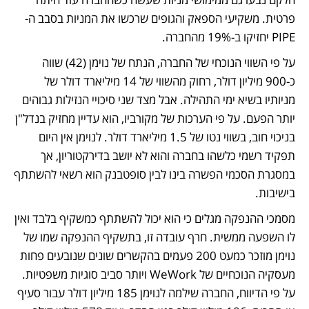
פרטית. משקיעי הספאק והגופים שרכשו את המניות בסבב ה-
PIPE יחזיקו ב-19% מהחברה. 
על פי השווי הנוכחי של החברה, הנתח של נוימן (42) שווה 
כ-900 מיליון דולר, רחוק מהשווי של 14 מיליארד דולר של 
מניותיו בשיא ימי התהילה. אבל מצד שני סיכויי הנזילות גבוהים 
יותר הפעם. על פי הערכות של מקורביו, הוא עדיין מחזיק בנדל"ן 
בניכוי חוב, בשווי נטו של 1.5 מיליארד דולר. לנוימן אין היום 
תפקיד רשמי כלשהו בחברה והוא לא יושב בדירקטוריון, אך 
במסגרת הסכמי הפשרה בינו לבין סופטבנק הוא רשאי להשתתף 
בישיבות. 
מסמכי ההנפקה מגלים כי הוא יכול להשתתף כמשקיף בלבד ואין 
לו השפעה ממשית. חרף עובדה זו, בתשקיף ההנפקה שמו של 
נוימן מוזכר כמעט 200 פעמים בהקשרים שונים שנובעים פחות 
מעסקיה הנוכחיים של WeWork ויותר סביב סוגיות משפטיות. 
על פי הדיווח, החברה שילמה לנוימן 185 מיליון דולר עבור סעיף 